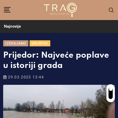
Skip
to
content
Najnovije
IZDVAJAMO
DRUŠTVO
Prijedor: Najveće poplave
u istoriji grada
29.03.2025 13:44