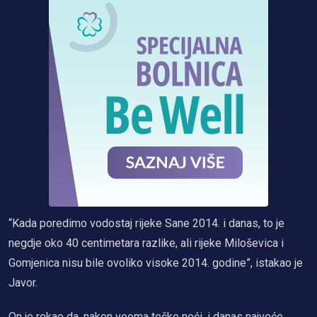
“Kada poredimo vodostaj rijeke Sane 2014. i danas, to je
negdje oko 40 centimetara razlike, ali rijeke Miloševica i
Gomjenica nisu bile ovoliko visoke 2014. godine”, istakao je
Javor.
On je rekao da, nakon veoma teške noći, i danas najveće