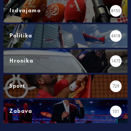
Izdvajamo
8155
Politika
4418
Hronika
1473
Sport
729
Zabava
101