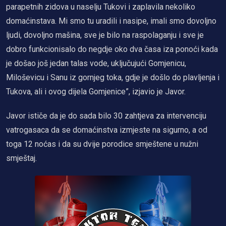
parapetnih zidova u naselju Tukovi i zaplavila nekoliko
domaćinstava. Mi smo tu uradili i nasipe, imali smo dovoljno
ljudi, dovoljno mašina, sve je bilo na raspolaganju i sve je
dobro funkcionisalo do negdje oko dva časa iza ponoći kada
je došao još jedan talas vode, uključujući Gomjenicu,
Miloševicu i Sanu iz gornjeg toka, gdje je došlo do plavljenja i
Tukova, ali i ovog dijela Gomjenice”, izjavio je Javor.
Javor ističe da je do sada bilo 30 zahtjeva za intervenciju
vatrogasaca da se domaćinstva izmjeste na sigurno, a od
toga 12 noćas i da su dvije porodice smještene u nužni
smještaj.