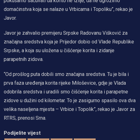
pokušamo sačuvati da korito ne izlije, da ne ugrozimo
domaćinstva koja se nalaze u Vrbicama i Topoliku”, rekao je
Javor.
Javor je zahvalio premijeru Srpske Radovanu Višković za
značajna sredstva koja je Prijedor dobio od Vlade Republike
Srpske, a koja su uložena u čišćenje korita i zidanje
parapetnih zidova.
“Od prošlog puta dobili smo značajna sredstva. Tu je bila i
prva faza uređenja korita rijeke Miloševice, gdje je Vlada
odobrila sredstva i uradili smo čišćenje korita i parapetne
zidove u dužini od kilometar. To je zasigurno spasilo ova dva
velika naseljena mjesta – Vrbice i Topolik”, rekao je Javor za
RTRS, prenosi Srna.
Podijelite vijest