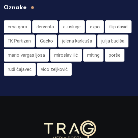
Oznake
crna gora
derventa
e-usluge
expo
filip david
FK Partizan
Gacko
jelena karleuša
julija budiša
mario vargas ljosa
miroslav ilić
miting
porše
rudi čajavec
vico zeljković