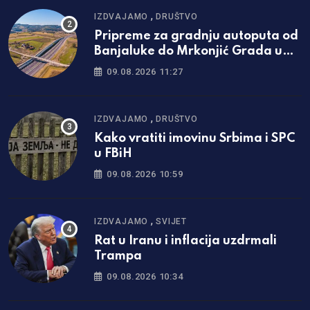
,
IZDVAJAMO
DRUŠTVO
Pripreme za gradnju autoputa od
Banjaluke do Mrkonjić Grada u
završnoj fazi
09.08.2026 11:27
,
IZDVAJAMO
DRUŠTVO
Kako vratiti imovinu Srbima i SPC
u FBiH
09.08.2026 10:59
,
IZDVAJAMO
SVIJET
Rat u Iranu i inflacija uzdrmali
Trampa
09.08.2026 10:34