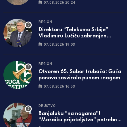
nju, hitno prevezena u bolnicu
07.08.2026 20:24
REGION
Direktoru “Telekoma Srbije”
Vladimiru Lučiću zabranjen
ulazak na Kosmet
07.08.2026 19:03
REGION
Otvoren 65. Sabor trubača: Guča
ponovo zasvirala punom snagom
07.08.2026 16:53
DRUŠTVO
Banjaluka “na nogama”!
“Mozaiku prijateljstva” potrebna
parcela za gradnju javne kuhinje