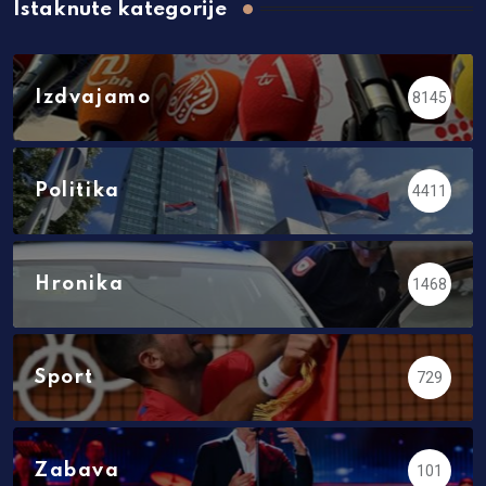
Istaknute kategorije
Izdvajamo
8145
Politika
4411
Hronika
1468
Sport
729
Zabava
101