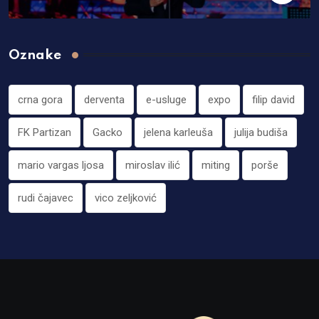
Oznake
crna gora
derventa
e-usluge
expo
filip david
FK Partizan
Gacko
jelena karleuša
julija budiša
mario vargas ljosa
miroslav ilić
miting
porše
rudi čajavec
vico zeljković