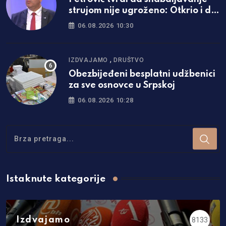
strujom nije ugroženo: Otkrio i da
li će doći do promjene cijena
06.08.2026 10:30
,
IZDVAJAMO
DRUŠTVO
Obezbijeđeni besplatni udžbenici
za sve osnovce u Srpskoj
06.08.2026 10:28
Istaknute kategorije
Izdvajamo
8133