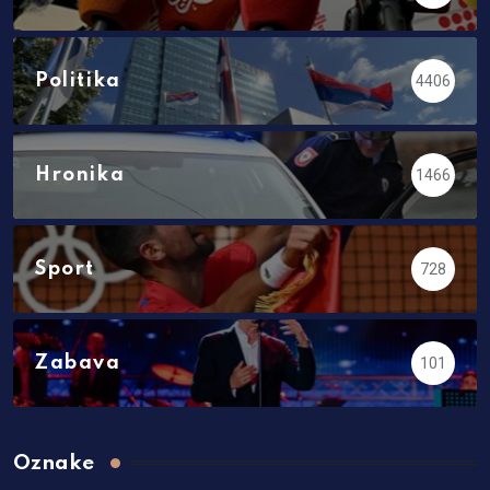
Politika
4406
Hronika
1466
Sport
728
Zabava
101
Oznake