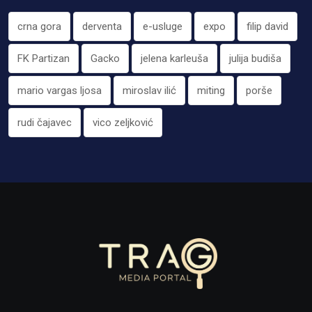
crna gora
derventa
e-usluge
expo
filip david
FK Partizan
Gacko
jelena karleuša
julija budiša
mario vargas ljosa
miroslav ilić
miting
porše
rudi čajavec
vico zeljković