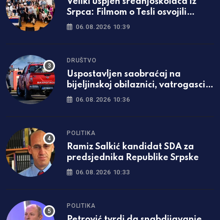
Veliki uspjeh srednjoškolaca iz
Srpca: Filmom o Tesli osvojili
Ameriku
06.08.2026 10:39
DRUŠTVO
Uspostavljen saobraćaj na
bijeljinskoj obilaznici, vatrogasci
ostaju dežurati
06.08.2026 10:36
POLITIKA
Ramiz Salkić kandidat SDA za
predsjednika Republike Srpske
06.08.2026 10:33
POLITIKA
Petrović tvrdi da snabdijavanje