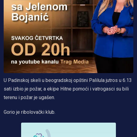
U Padinskoj skeli u beogradskoj opštini Palilula jutros u 6.13
sati izbio je požar, a ekipe Hitne pomoći i vatrogasci su bili
terenu i požar je ugašen.
Gorio je ribolovački klub.