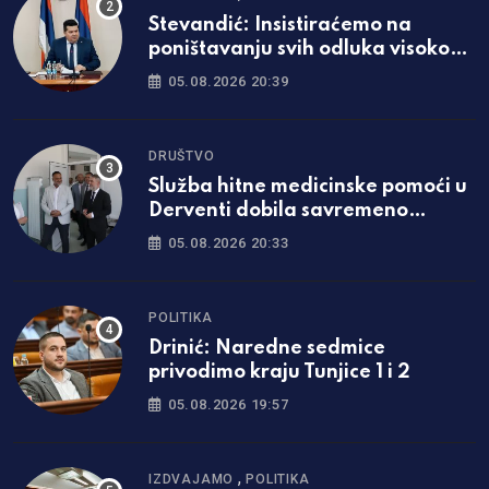
Stevandić: Insistiraćemo na
poništavanju svih odluka visokog
predstavnika
05.08.2026 20:39
DRUŠTVO
Služba hitne medicinske pomoći u
Derventi dobila savremeno
opremljen prostor
05.08.2026 20:33
POLITIKA
Drinić: Naredne sedmice
privodimo kraju Tunjice 1 i 2
05.08.2026 19:57
,
IZDVAJAMO
POLITIKA