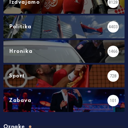
Izdvajamo
8128
Politika
4403
Hronika
1466
Sport
728
Zabava
101
Oznake