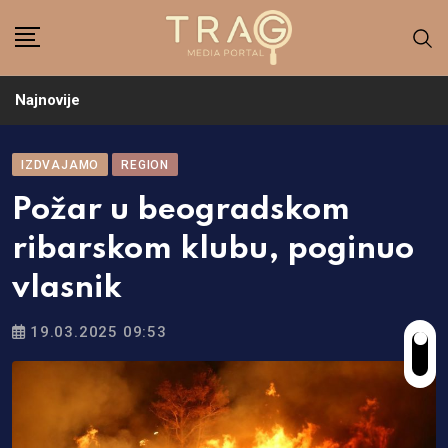
Skip
to
content
Najnovije
IZDVAJAMO
REGION
Požar u beogradskom
ribarskom klubu, poginuo
vlasnik
19.03.2025 09:53