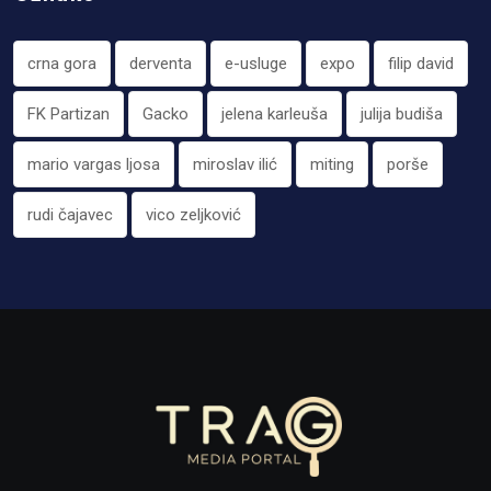
crna gora
derventa
e-usluge
expo
filip david
FK Partizan
Gacko
jelena karleuša
julija budiša
mario vargas ljosa
miroslav ilić
miting
porše
rudi čajavec
vico zeljković