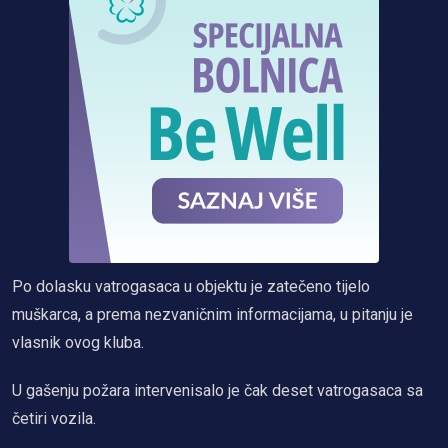
Po dolasku vatrogasaca u objektu je zatečeno tijelo
muškarca, a prema nezvaničnim informacijama, u pitanju je
vlasnik ovog kluba.
U gašenju požara intervenisalo je čak deset vatrogasaca sa
četiri vozila.