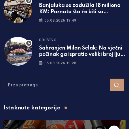
Banjaluka se zadužila 18 miliona
KM: Poznato šta će biti sa
naplatom parkinga
05.08.2026 19:49
DRUŠTVO
Sahranjen Milan Selak: Na vječni
počinak ga ispratio veliki broj ljudi
/foto/
05.08.2026 19:28
Istaknute kategorije