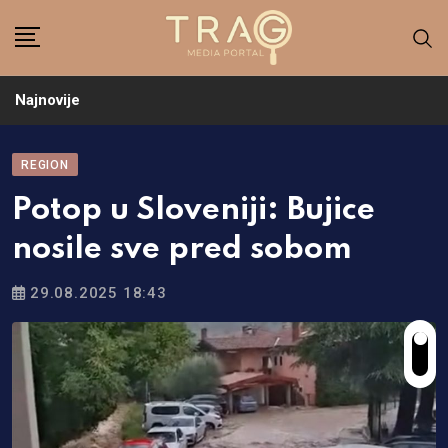
Skip
to
content
Najnovije
REGION
Potop u Sloveniji: Bujice
nosile sve pred sobom
29.08.2025 18:43