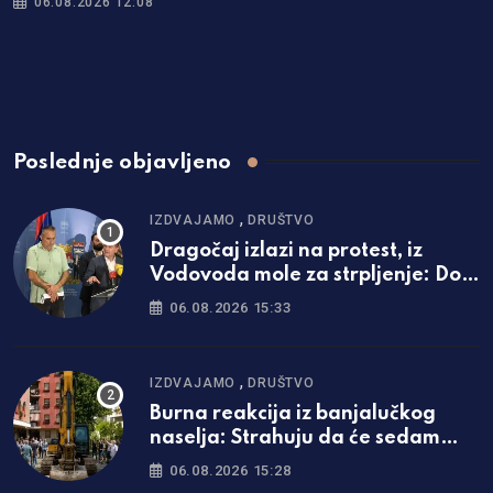
06.08.2026 12:08
Poslednje objavljeno
,
IZDVAJAMO
DRUŠTVO
Dragočaj izlazi na protest, iz
Vodovoda mole za strpljenje: Do
ovog datuma najavili kraj
06.08.2026 15:33
problema
,
IZDVAJAMO
DRUŠTVO
Burna reakcija iz banjalučkog
naselja: Strahuju da će sedam
spratova postati nova praksa
06.08.2026 15:28