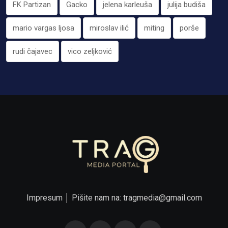
FK Partizan
Gacko
jelena karleuša
julija budiša
mario vargas ljosa
miroslav ilić
miting
porše
rudi čajavec
vico zeljković
Impresum
│ Pišite nam na:
tragmedia@gmail.com