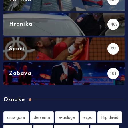
Hronika
1468
Sport
728
Zabava
101
Oznake
crna gora
derventa
e-usluge
expo
filip david