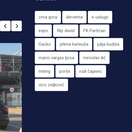
crna gora
derventa
e-usluge
expo
filip david
FK Partizan
Gacko
jelena karleuša
julija budiša
mario vargas ljosa
miroslav ilić
miting
porše
rudi čajavec
vico zeljković