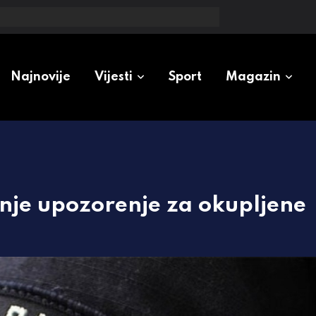
kcije vode u dijelu Banjaluke
Najnovije
Vijesti
Sport
Magazin
ednje upozorenje za okupljene