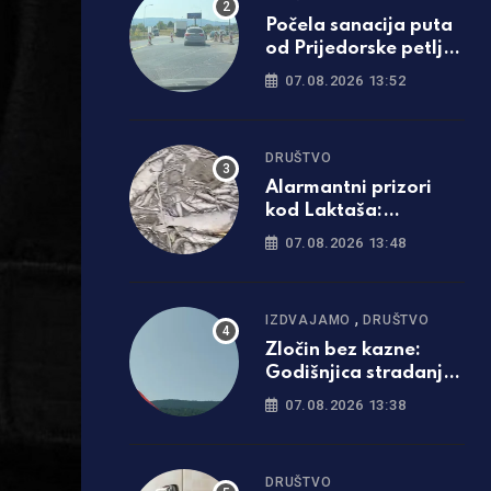
Počela sanacija puta
od Prijedorske petlje
ka Banjaluci: Koliko
07.08.2026 13:52
će trajati?
DRUŠTVO
Alarmantni prizori
kod Laktaša:
Turjanica presušila,
07.08.2026 13:48
riba uginula
,
IZDVAJAMO
DRUŠTVO
Zločin bez kazne:
Godišnjica stradanja
srpskih civila na
07.08.2026 13:38
Petrovačkoj cesti
DRUŠTVO