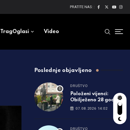
PRATITE NAS: :
TragOglasi
Video
Poslednje objavljeno
DRUŠTVO
Položeni vijenci:
Obilježeno 28 godina
od ubistva
07.08.2026 14:02
komandanta “Belih
vukova”
DRUŠTVO