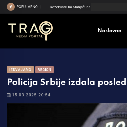
Skip
POPULARNO
Rezervoari na Manjači na minimumu: Nove restri
to
content
Naslovna
IZDVAJAMO
REGION
Policija Srbije izdala posl
15.03.2025 20:54