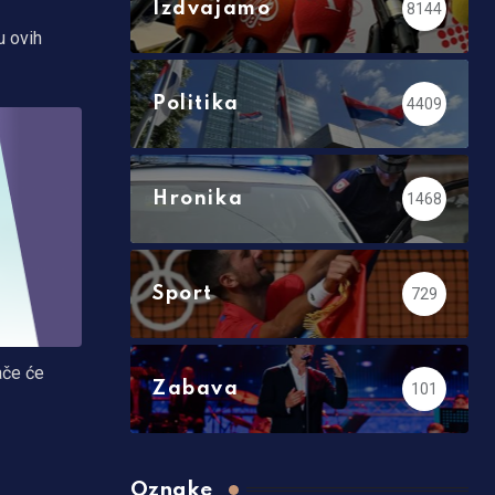
Izdvajamo
8144
u ovih
Politika
4409
Hronika
1468
Sport
729
ače će
Zabava
101
Oznake