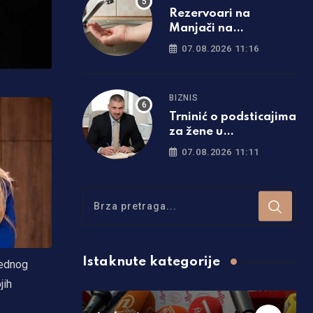
Rezervoari na
Manjači na
minimumu: Nove
07.08.2026 11:16
restrikcije vode u
dijelu Banjaluke
BIZNIS
Trninić o podsticajima
za žene u
poljoprivredi:
07.08.2026 11:11
Isplaćeno oko
1.200.000 KM
Istaknute kategorije
jednog
jih