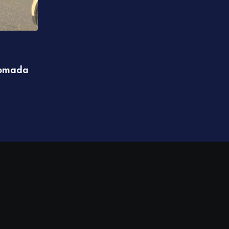
REGION
 komada
Srpski haker upao u MUP, Ministarstvo fi
brojne institucije Hrvatske
07.08.2026 11:04