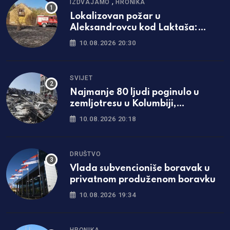
,
IZDVAJAMO
HRONIKA
Lokalizovan požar u
Aleksandrovcu kod Laktaša:
Vatrogasci ostaju dežurati na
10.08.2026 20:30
lokaciji
SVIJET
Najmanje 80 ljudi poginulo u
zemljotresu u Kolumbiji,
proglašena nacionalna
10.08.2026 20:18
katastrofa
DRUŠTVO
Vlada subvencioniše boravak u
privatnom produženom boravku
10.08.2026 19:34