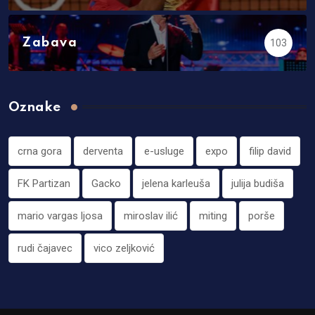
Zabava
103
Oznake
crna gora
derventa
e-usluge
expo
filip david
FK Partizan
Gacko
jelena karleuša
julija budiša
mario vargas ljosa
miroslav ilić
miting
porše
rudi čajavec
vico zeljković