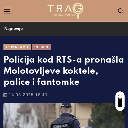
Skip
to
content
Najnovije
IZDVAJAMO
REGION
Policija kod RTS-a pronašla
Molotovljeve koktele,
palice i fantomke
14.03.2025 18:41