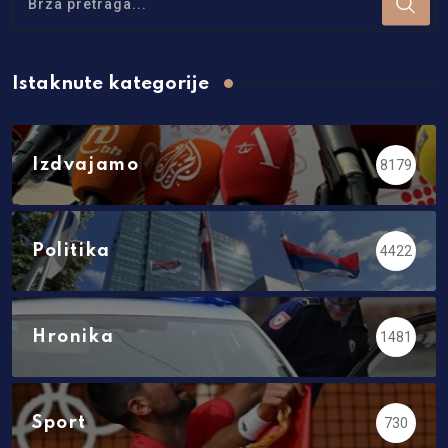
Istaknute kategorije
Izdvajamo
8179
Politika
4422
Hronika
1481
Sport
730