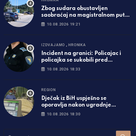
HRONIKA
Zbog sudara obustavljen
saobraćaj na magistralnom putu:
Uviđaj u toku
10.08.2026 19:21
,
IZDVAJAMO
HRONIKA
Incident na granici: Policajac i
policajka se sukobili pred
putnicima
10.08.2026 18:33
REGION
Dječak iz BiH uspješno se
oporavlja nakon ugradnje
vještačkog srca u Beogradu
10.08.2026 18:30