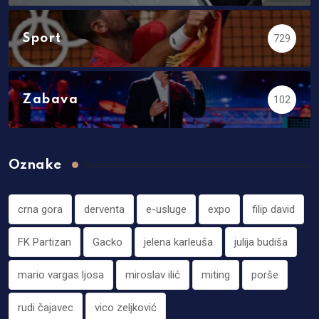
Sport
729
Zabava
102
Oznake
crna gora
derventa
e-usluge
expo
filip david
FK Partizan
Gacko
jelena karleuša
julija budiša
mario vargas ljosa
miroslav ilić
miting
porše
rudi čajavec
vico zeljković