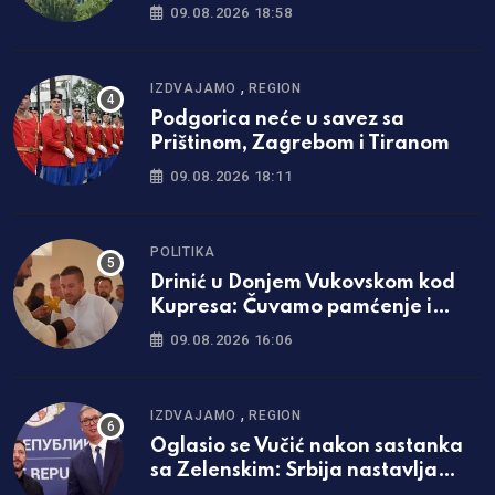
Prištini
09.08.2026 18:58
,
IZDVAJAMO
REGION
Podgorica neće u savez sa
Prištinom, Zagrebom i Tiranom
09.08.2026 18:11
POLITIKA
Drinić u Donjem Vukovskom kod
Kupresa: Čuvamo pamćenje i
pravo na postojanje /video/
09.08.2026 16:06
,
IZDVAJAMO
REGION
Oglasio se Vučić nakon sastanka
sa Zelenskim: Srbija nastavlja
politiku neutralnosti