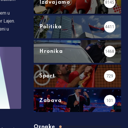
Izdvajamo
8145
dem u
r Lajen.
Politika
4411
eni u
Hronika
1468
Sport
729
Zabava
101
Oznake