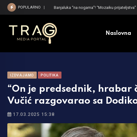
Skip
POPULARNO
Banjaluka “na nogama”! “Mozaiku prijateljstva”
to
content
Naslovna
IZDVAJAMO
POLITIKA
“On je predsednik, hrabar čo
Vučić razgovarao sa Dodik
17.03.2025 15:38