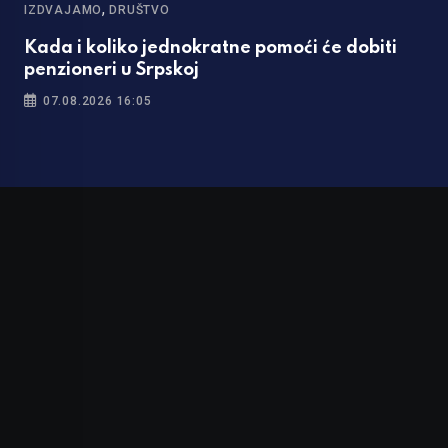
,
IZDVAJAMO
DRUŠTVO
Kada i koliko jednokratne pomoći će dobiti
penzioneri u Srpskoj
07.08.2026 16:05