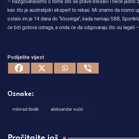
– Razgovaraćemo o tome što se prave blesavi i neće jasno da
kao što je australijski ekspert to rekao. Mi znamo da nismo u
ostalo im je 14 dana do “klosinga”, kada nemaju SBB, Sportklub
će biti gotova istraga, a onda će da odgovaraju što su lagali –
Podijelite vijest
Oznake:
milorad dodik
aleksandar vučić
Pročitajte još