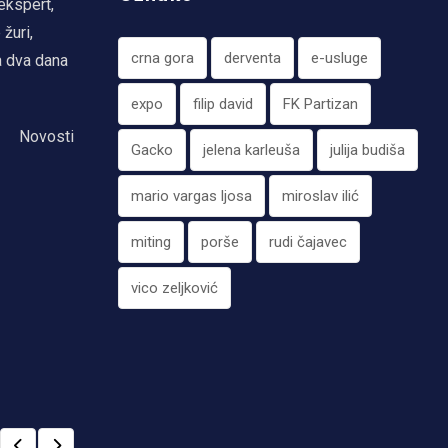
ekspert,
žuri,
crna gora
derventa
e-usluge
a dva dana
expo
filip david
FK Partizan
Novosti
Gacko
jelena karleuša
julija budiša
mario vargas ljosa
miroslav ilić
miting
porše
rudi čajavec
vico zeljković