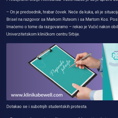
– On je predsednik, hrabar čovek. Neće da kuka, ali je situaci
Brisel na razgovor sa Markom Ruteom i sa Martom Kos. Posle
Imaćemo o tome da razgovaramo – rekao je Vučić nakon obilas
Univerzitetskom kliničkom centru Srbije.
Dotakao se i subotnjih studentskih protesta.