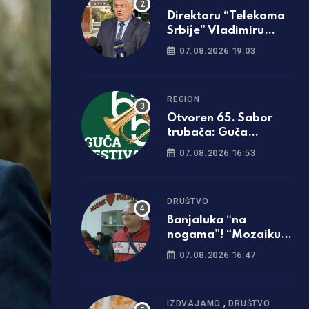
Direktoru “Telekoma
Srbije” Vladimiru
Lučiću zabranjen
07.08.2026 19:03
ulazak na Kosmet
REGION
Otvoren 65. Sabor
trubača: Guča
ponovo zasvirala
07.08.2026 16:53
punom snagom
DRUŠTVO
Banjaluka “na
nogama”! “Mozaiku
prijateljstva”
07.08.2026 16:47
potrebna parcela za
gradnju javne kuhinje
,
IZDVAJAMO
DRUŠTVO