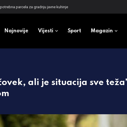
 potrebna parcela za gradnju javne kuhinje
Najnovije
Vijesti
Sport
Magazin
vek, ali je situacija sve teža
om