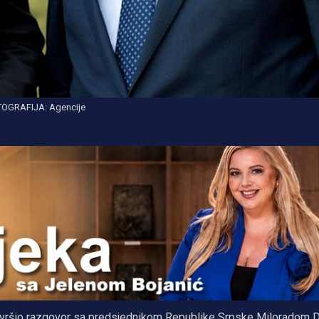
OGRAFIJA: Agencije
 završio razgovor sa predsjednikom Republike Srpske Miloradom