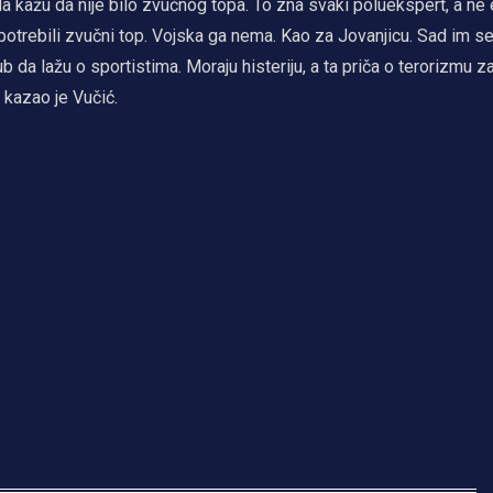
 kažu da nije bilo zvučnog topa. To zna svaki poluekspert, a ne 
potrebili zvučni top. Vojska ga nema. Kao za Jovanjicu. Sad im se 
 da lažu o sportistima. Moraju histeriju, a ta priča o terorizmu z
 kazao je Vučić.