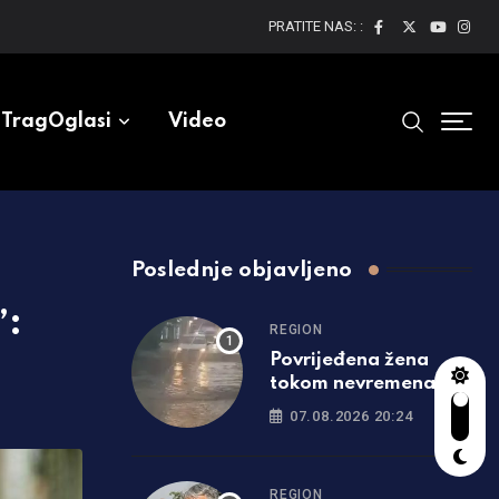
PRATITE NAS: :
TragOglasi
Video
Poslednje objavljeno
”:
REGION
Povrijeđena žena
tokom nevremena u
Srbiji: Drvo palo na
07.08.2026 20:24
nju, hitno prevezena u
bolnicu
REGION