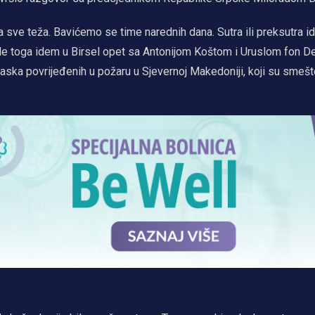
ja sve teža. Bavićemo se time narednih dana. Sutra ili preksutra i
 toga idem u Birsel opet sa Antonijom Koštom i Uruslom fon De
ka povrijeđenih u požaru u Sjevernoj Makedoniji, koji su smešt