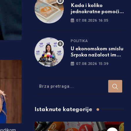
Kada i koliko
jednokratne pomoći
će dobiti penzioneri u
07.08.2026 16:05
Srpskoj
POLITIKA
U ekonomskom smislu
Srpska nažalost ima
gore pokazatelje od
07.08.2026 15:39
Federacije
Istaknute kategorije
 Dodikom