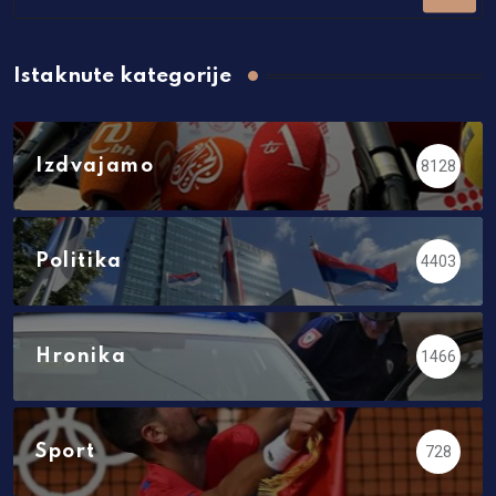
Istaknute kategorije
Izdvajamo
8128
Politika
4403
Hronika
1466
Sport
728