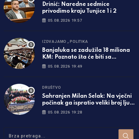
Drinić: Naredne sedmice
privodimo kraju Tunjice 1 i 2
05.08.2026 19:57
,
IZDVAJAMO
POLITIKA
Banjaluka se zadužila 18 miliona
KM: Poznato šta će biti sa
naplatom parkinga
05.08.2026 19:49
DRUŠTVO
Sahranjen Milan Selak: Na vječni
počinak ga ispratio veliki broj ljudi
/foto/
05.08.2026 19:28