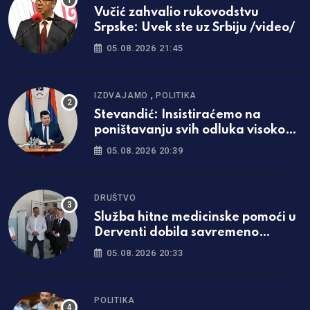
Vučić zahvalio rukovodstvu
Srpske: Uvek ste uz Srbiju /video/
05.08.2026 21:45
,
IZDVAJAMO
POLITIKA
Stevandić: Insistiraćemo na
poništavanju svih odluka visokog
predstavnika
05.08.2026 20:39
DRUŠTVO
Služba hitne medicinske pomoći u
Derventi dobila savremeno
opremljen prostor
05.08.2026 20:33
POLITIKA