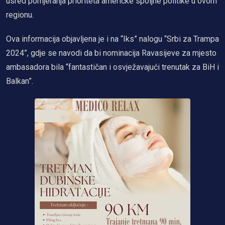
usred pomjeranja prioriteta američke spoljne politike u ovom
regionu.
Ova informacija objavljena je i na “Iks” nalogu “Srbi za Trampa
2024”, gd‌je se navodi da bi nominacija Ravasijeve za mjesto
ambasadora bila “fantastičan i osvježavajući trenutak za BiH i
Balkan”.