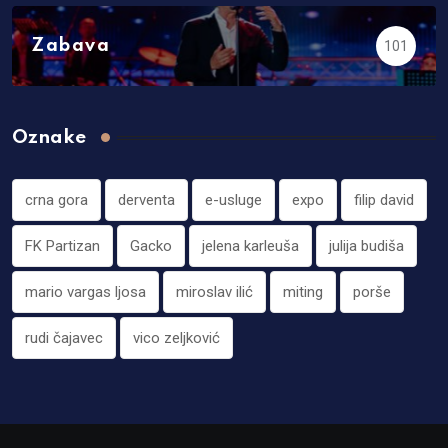
Zabava
101
Oznake
crna gora
derventa
e-usluge
expo
filip david
FK Partizan
Gacko
jelena karleuša
julija budiša
mario vargas ljosa
miroslav ilić
miting
porše
rudi čajavec
vico zeljković