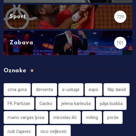
Sport
729
Zabava
101
Oznake
crna gora
derventa
e-usluge
expo
filip david
FK Partizan
Gacko
jelena karleuša
julija budiša
mario vargas ljosa
miroslav ilić
miting
porše
rudi čajavec
vico zeljković