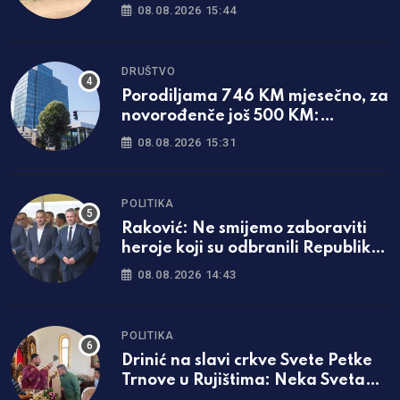
ljudske
08.08.2026 15:44
DRUŠTVO
Porodiljama 746 KM mjesečno, za
novorođenče još 500 KM:
Objavljene sve mjere u Srpskoj
08.08.2026 15:31
POLITIKA
Raković: Ne smijemo zaboraviti
heroje koji su odbranili Republiku
Srpsku
08.08.2026 14:43
POLITIKA
Drinić na slavi crkve Svete Petke
Trnove u Rujištima: Neka Sveta