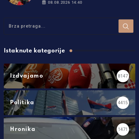
Petka svima podari zdravlje i mir
08.08.2026 14:40
Istaknute kategorije
Izdvajamo
8147
Politika
4415
Hronika
1471