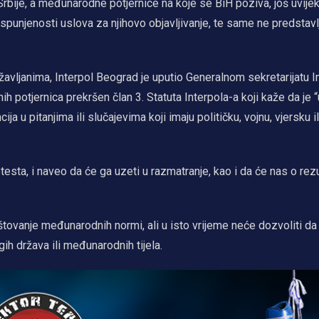
rbije, a međunarodne potjernice na koje se BiH poziva, još uvijek
ispunjenosti uslova za njihovo objavljivanje, te same ne predstav
avljanima, Interpol Beograd je uputio Generalnom sekretarijatu I
h potjernica prekršen član 3. Statuta Interpola-a koji kaže da je “
ja u pitanjima ili slučajevima koji imaju političku, vojnu, vjersku i
otesta, i naveo da će ga uzeti u razmatranje, kao i da će nas o rez
tovanje međunarodnih normi, ali u isto vrijeme neće dozvoliti da
ih država ili međunarodnih tijela.