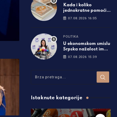
Kada i koliko
jednokratne pomoći
će dobiti penzioneri u
07.08.2026 16:05
Srpskoj
POLITIKA
U ekonomskom smislu
Srpska nažalost ima
gore pokazatelje od
07.08.2026 15:39
Federacije
Istaknute kategorije