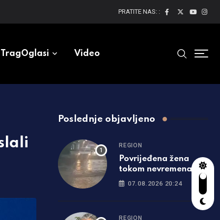
PRATITE NAS: :
TragOglasi
Video
Poslednje objavljeno
lali
REGION
Povrijeđena žena
tokom nevremena u
Srbiji: Drvo palo na
07.08.2026 20:24
nju, hitno prevezena u
bolnicu
REGION