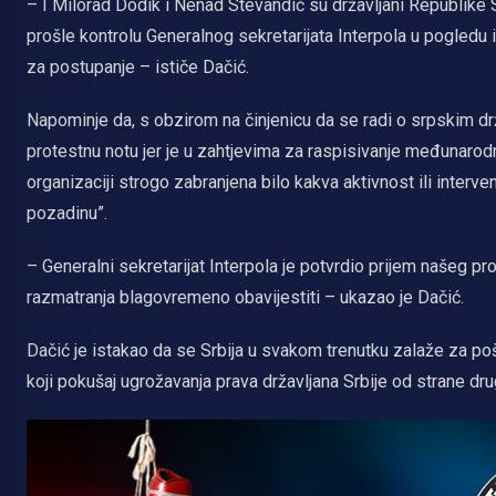
– I Milorad Dodik i Nenad Stevandić su državljani Republike S
prošle kontrolu Generalnog sekretarijata Interpola u pogledu 
za postupanje – ističe Dačić.
Napominje da, s obzirom na činjenicu da se radi o srpskim drž
protestnu notu jer je u zahtjevima za raspisivanje međunarodni
organizaciji strogo zabranjena bilo kakva aktivnost ili intervenci
pozadinu”.
– Generalni sekretarijat Interpola je potvrdio prijem našeg pr
razmatranja blagovremeno obavijestiti – ukazao je Dačić.
Dačić je istakao da se Srbija u svakom trenutku zalaže za poš
koji pokušaj ugrožavanja prava državljana Srbije od strane drug