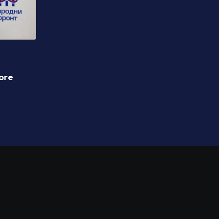
POLITIKA
ore
Stevandić poručio da je u ovoj opštini tri
prvačića nego lani
07.08.2026 14:44