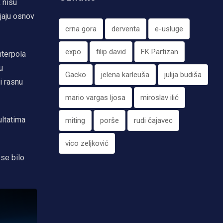
 nisu
ljaju osnov
crna gora
derventa
e-usluge
expo
filip david
FK Partizan
nterpola
u
Gacko
jelena karleuša
julija budiša
li rasnu
mario vargas ljosa
miroslav ilić
ultatima
miting
porše
rudi čajavec
vico zeljković
 se bilo