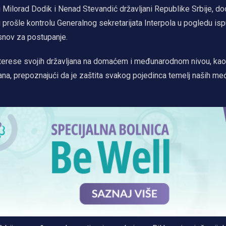
su Milorad Dodik i Nenad Stevandić državljani Republike Srbije, do
 prošle kontrolu Generalnog sekretarijata Interpola u pogledu isp
osnov za postupanje.
 i interese svojih državljana na domaćem i međunarodnom nivou, kao 
ana, prepoznajući da je zaštita svakog pojedinca temelj naših m