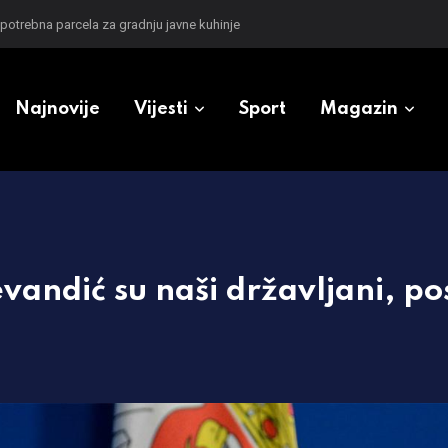
zioneri u Srpskoj
Najnovije
Vijesti
Sport
Magazin
evandić su naši državljani, pos