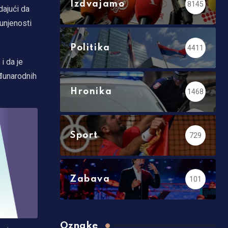
Izdvajamo
8145
dajući da
unjenosti
Politika
4411
i da je
eđunarodnih
Hronika
1468
Sport
729
Zabava
101
Oznake