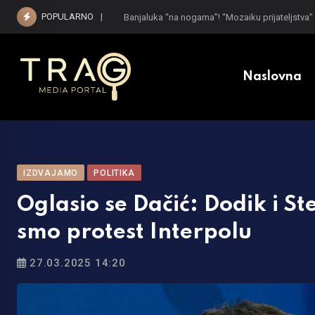
Skip
POPULARNO
Kada i koliko jednokratne pomoći će dobiti pen
to
content
Naslovna
IZDVAJAMO
POLITIKA
Oglasio se Dačić: Dodik i St
smo protest Interpolu
27.03.2025 14:20