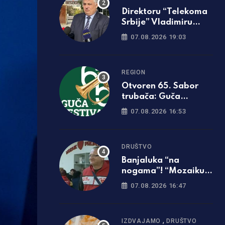
Direktoru “Telekoma
Srbije” Vladimiru
Lučiću zabranjen
07.08.2026 19:03
ulazak na Kosmet
REGION
Otvoren 65. Sabor
trubača: Guča
ponovo zasvirala
07.08.2026 16:53
punom snagom
DRUŠTVO
Banjaluka “na
nogama”! “Mozaiku
prijateljstva”
07.08.2026 16:47
potrebna parcela za
gradnju javne kuhinje
,
IZDVAJAMO
DRUŠTVO