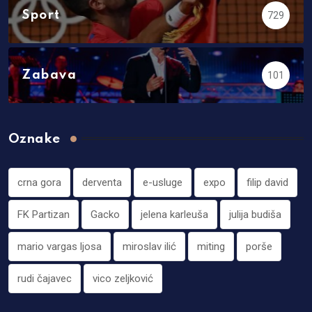
Sport
729
Zabava
101
Oznake
crna gora
derventa
e-usluge
expo
filip david
FK Partizan
Gacko
jelena karleuša
julija budiša
mario vargas ljosa
miroslav ilić
miting
porše
rudi čajavec
vico zeljković