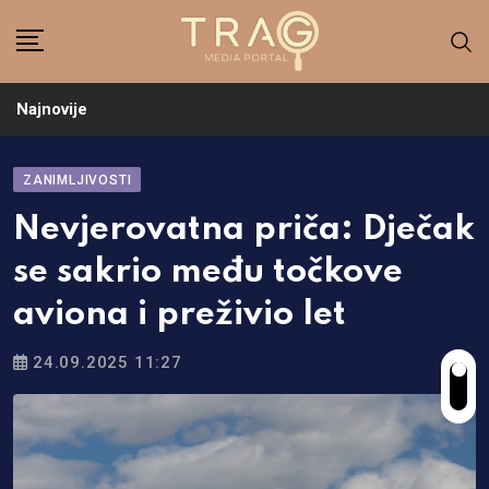
Skip
to
content
Najnovije
ZANIMLJIVOSTI
Nevjerovatna priča: Dječak
se sakrio među točkove
aviona i preživio let
24.09.2025 11:27