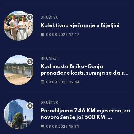
DRUŠTVO
Kolektivno vječnanje u Bijeljini
08.08.2026 17:17
HRONIKA
Kod mosta Brčko–Gunja
pronađene kosti, sumnja se da su
ljudske
08.08.2026 15:44
DRUŠTVO
Porodiljama 746 KM mjesečno, za
novorođenče još 500 KM:
Objavljene sve mjere u Srpskoj
08.08.2026 15:31