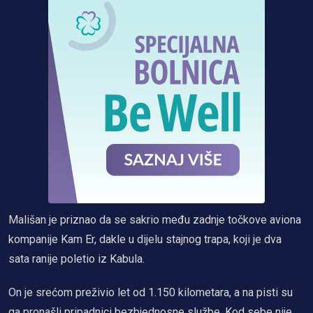
Mališan je priznao da se sakrio među zadnje točkove aviona
kompanije Kam Er, dakle u dijelu stajnog trapa, koji je dva
sata ranije poletio iz Kabula.
On je srećom preživio let od 1.150 kilometara, a na pisti su
ga pronašli pripadnici bezbjednosne službe. Kod sebe nije