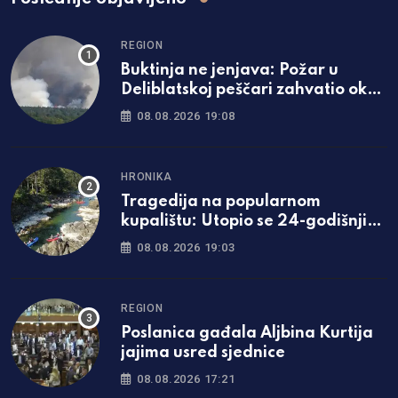
REGION
Buktinja ne jenjava: Požar u
Deliblatskoj peščari zahvatio oko
1.500 hektara šume i niskog
08.08.2026 19:08
rastinja
HRONIKA
Tragedija na popularnom
kupalištu: Utopio se 24-godišnji
mladić iz Zavidovića
08.08.2026 19:03
REGION
Poslanica gađala Aljbina Kurtija
jajima usred sjednice
08.08.2026 17:21