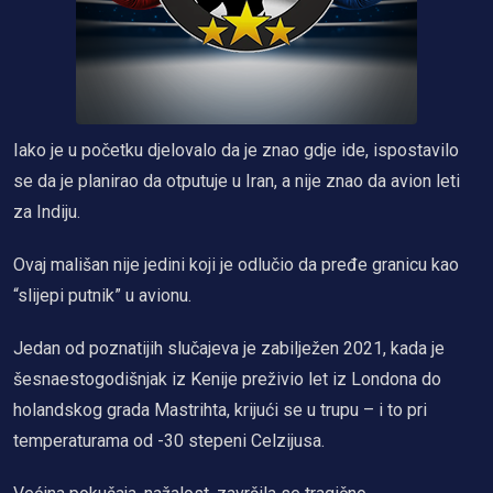
Iako je u početku djelovalo da je znao gdje ide, ispostavilo
se da je planirao da otputuje u Iran, a nije znao da avion leti
za Indiju.
Ovaj mališan nije jedini koji je odlučio da pređe granicu kao
“slijepi putnik” u avionu.
Jedan od poznatijih slučajeva je zabilježen 2021, kada je
šesnaestogodišnjak iz Kenije preživio let iz Londona do
holandskog grada Mastrihta, krijući se u trupu – i to pri
temperaturama od -30 stepeni Celzijusa.