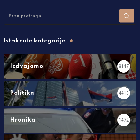
Istaknute kategorije
Izdvajamo
8147
Politika
4415
Hronika
1472