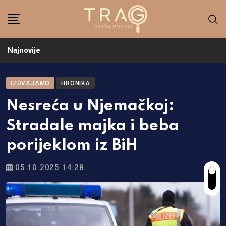
Skip
to
content
Najnovije
IZDVAJAMO
HRONIKA
Nesreća u Njemačkoj:
Stradale majka i beba
porijeklom iz BiH
05.10.2025 14:28