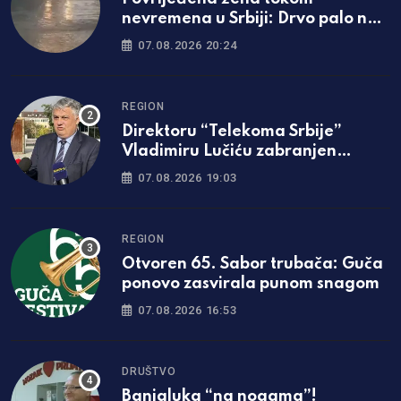
nevremena u Srbiji: Drvo palo na
nju, hitno prevezena u bolnicu
07.08.2026 20:24
REGION
Direktoru “Telekoma Srbije”
Vladimiru Lučiću zabranjen
ulazak na Kosmet
07.08.2026 19:03
REGION
Otvoren 65. Sabor trubača: Guča
ponovo zasvirala punom snagom
07.08.2026 16:53
DRUŠTVO
Banjaluka “na nogama”!