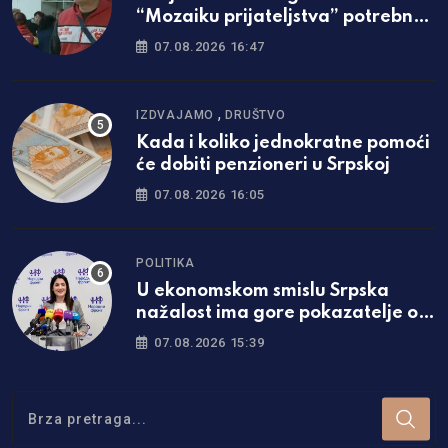
“Mozaiku prijateljstva” potrebna
parcela za gradnju javne kuhinje
07.08.2026 16:47
,
IZDVAJAMO
DRUŠTVO
Kada i koliko jednokratne pomoći
će dobiti penzioneri u Srpskoj
07.08.2026 16:05
POLITIKA
U ekonomskom smislu Srpska
nažalost ima gore pokazatelje od
Federacije
07.08.2026 15:39