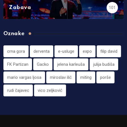
Zabava
101
Oznake
crna gora
derventa
e-usluge
expo
filip david
FK Partizan
Gacko
jelena karleuša
julija budiša
mario vargas ljosa
miroslav ilić
miting
porše
rudi čajavec
vico zeljković