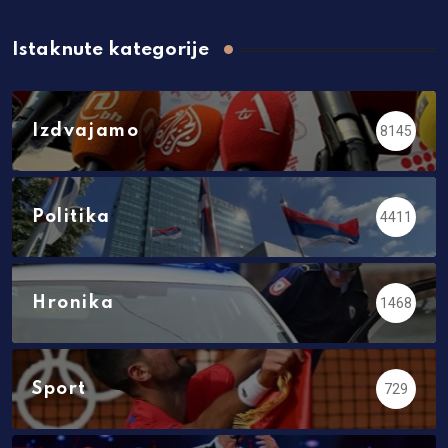
Istaknute kategorije
Izdvajamo
8145
Politika
4411
Hronika
1468
Sport
729