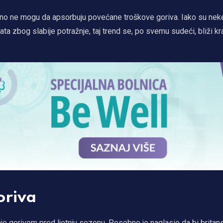
očno ne mogu da apsorbuju povećane troškove goriva. Iako su nek
a zbog slabije potražnje, taj trend se, po svemu sudeći, bliži kra
oriva
je gorivom pred ljetnju sezonu. Posebno je naglasio da bi britans