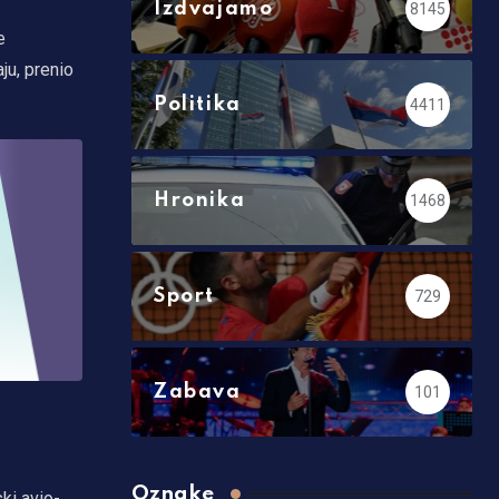
Izdvajamo
8145
e
ju, prenio
Politika
4411
Hronika
1468
Sport
729
Zabava
101
Oznake
ki avio-