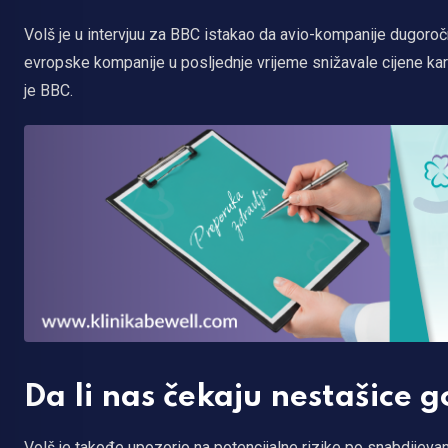
Volš je u intervjuu za BBC istakao da avio-kompanije dugor
evropske kompanije u posljednje vrijeme snižavale cijene karat
je BBC.
Da li nas čekaju nestašice g
Volš je takođe upozorio na potencijalne rizike po snabdijevan