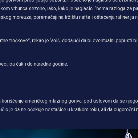
kom vrhunca sezone, iako, kako je naglasio, “nema razloga za pa
skog moreuza, poremećaji na tržištu nafte i oštećenja rafinerija 
 troškove”, rekao je Volš, dodajući da bi eventualni popusti bil
eci, pa čak i do naredne godine.
 za korišćenje američkog mlaznog goriva, pod uslovom da se njeg
io je da ne očekuje nestašice u kratkom roku, ali da dugoročni riz