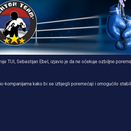
nije TUI, Sebastijan Ebel, izjavio je da ne očekuje ozbiljne porem
avio-kompanijama kako bi se izbjegli poremećaji i omogućilo stabi