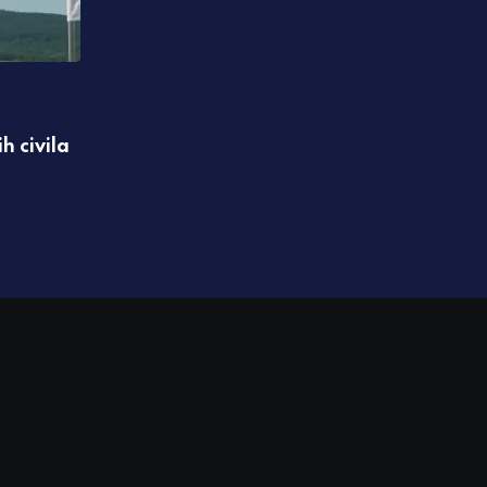
,
IZDVAJAMO
REGION
h civila
Knežević: Objaviću dokumente koji će ob
Crne Gore
07.08.2026 10:02