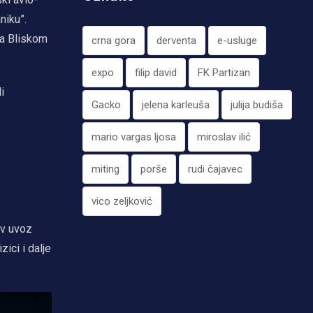
niku”.
na Bliskom
crna gora
derventa
e-usluge
expo
filip david
FK Partizan
i
Gacko
jelena karleuša
julija budiša
mario vargas ljosa
miroslav ilić
miting
porše
rudi čajavec
vico zeljković
ov uvoz
ici i dalje