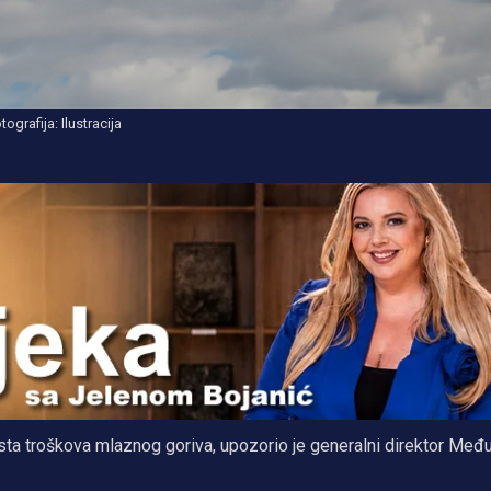
tografija: Ilustracija
asta troškova mlaznog goriva, upozorio je generalni direktor Me