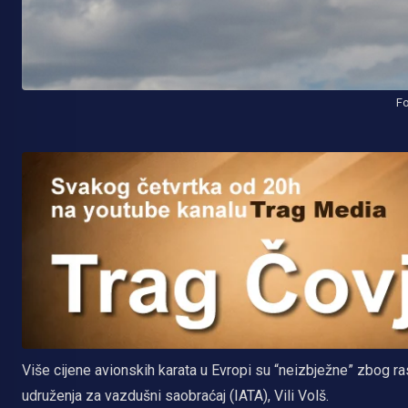
Fo
Više cijene avionskih karata u Evropi su “neizbježne” zbog r
udruženja za vazdušni saobraćaj (IATA), Vili Volš.