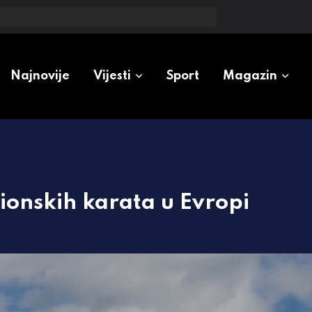
zioneri u Srpskoj
Najnovije
Vijesti
Sport
Magazin
ionskih karata u Evropi