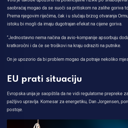
saobraćaj mogao da se suoči sa pritiskom na zalihe goriva to
Prema njegovim riječima, čak i u slučaju brzog otvaranja Ormu
istoku bi mogli da imaju dugotrajan efekat na cijene goriva.
“Jednostavno nema načina da avio-kompanije apsorbuju dodatne
kratkoročni i da će se troškovi na kraju odraziti na putnike.
On je upozorio da bi problem mogao da potraje nekoliko mjes
EU prati situaciju
Evropska unija je saopštila da ne vidi regulatorne prepreke
pažljivo upravlja. Komesar za energetiku, Dan Jorgensen, poruč
postoje.