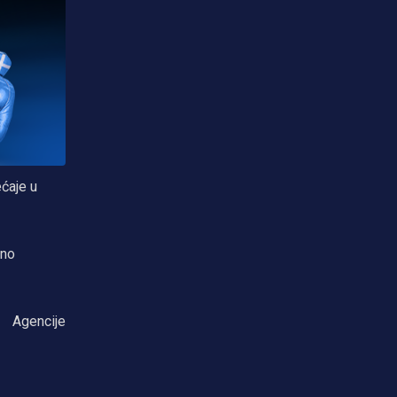
ećaje u
lno
Agencije