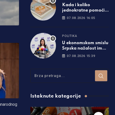
Kada i koliko
jednokratne pomoći
će dobiti penzioneri u
07.08.2026 16:05
Srpskoj
POLITIKA
U ekonomskom smislu
Srpska nažalost ima
gore pokazatelje od
07.08.2026 15:39
Federacije
Istaknute kategorije
đunarodnog