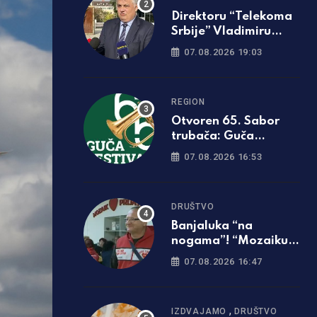
Direktoru “Telekoma
Srbije” Vladimiru
Lučiću zabranjen
07.08.2026 19:03
ulazak na Kosmet
REGION
Otvoren 65. Sabor
trubača: Guča
ponovo zasvirala
07.08.2026 16:53
punom snagom
DRUŠTVO
Banjaluka “na
nogama”! “Mozaiku
prijateljstva”
07.08.2026 16:47
potrebna parcela za
gradnju javne kuhinje
,
IZDVAJAMO
DRUŠTVO