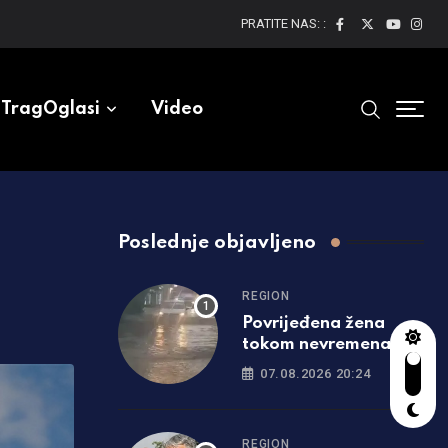
PRATITE NAS: :
TragOglasi
Video
Poslednje objavljeno
REGION
Povrijeđena žena
tokom nevremena u
Srbiji: Drvo palo na
07.08.2026 20:24
nju, hitno prevezena u
bolnicu
REGION