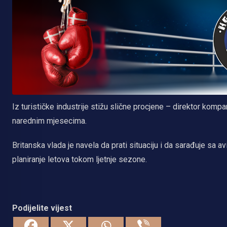
Iz turističke industrije stižu slične procjene – direktor kompa
narednim mjesecima.
Britanska vlada je navela da prati situaciju i da sarađuje sa 
planiranje letova tokom ljetnje sezone.
Podijelite vijest