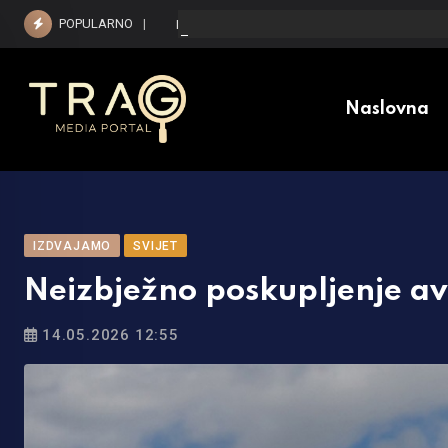
Skip
POPULARNO
Kada i koliko jednokratne pomoći će dobiti pen
to
content
Naslovna
IZDVAJAMO
SVIJET
Neizbježno poskupljenje av
14.05.2026 12:55