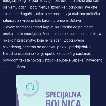
istog,srpskog naroda na svoje “patriote”, odnosno one koji
su njemu odani i potčinjeni, i “izdajnike”, odnosno sve one
koji misle drugačije, nikako ne predstavlja stabilnu političku
situaciju za vršenje bilo kakvih promjena Ustava.
U ovom momentu narod Republike Srpske od političara
očekuje smirenost,staloženost, mudre i racionalne odluke, a
nikako hazarderstvo koje je na sceni. Zbog svega
navedenog, nećemo se odazvati pozivu predsjednika
Narodne skupštine koji je uputio za sutrašnji sastanak
povodom teksta novog Ustava Republike Srpske“, navedeno
je u saopštenju.