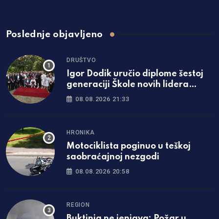
Poslednje objavljeno
DRUŠTVO
Igor Dodik uručio diplome šestoj
generaciji Škole novih lidera
SNSD-a: „Za Srpsku se najviše
08.08.2026 21:33
borimo znanjem i čašću“
HRONIKA
Motociklista poginuo u teškoj
saobraćajnoj nezgodi
08.08.2026 20:58
REGION
Buktinja ne jenjava: Požar u