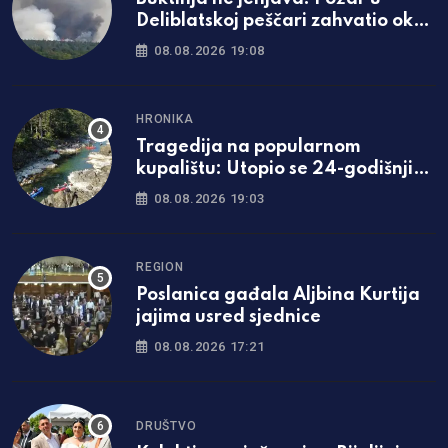
Deliblatskoj peščari zahvatio oko
1.500 hektara šume i niskog
08.08.2026 19:08
rastinja
HRONIKA
Tragedija na popularnom
kupalištu: Utopio se 24-godišnji
mladić iz Zavidovića
08.08.2026 19:03
REGION
Poslanica gađala Aljbina Kurtija
jajima usred sjednice
08.08.2026 17:21
DRUŠTVO