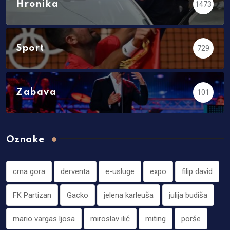
Hronika
1473
Sport
729
Zabava
101
Oznake
crna gora
derventa
e-usluge
expo
filip david
FK Partizan
Gacko
jelena karleuša
julija budiša
mario vargas ljosa
miroslav ilić
miting
porše