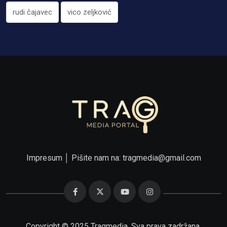
rudi čajavec
vico zeljković
Impresum
│ Pišite nam na:
tragmedia@gmail.com
Copyright © 2025 Tragmedia. Sva prava zadržana.