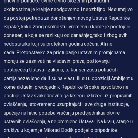
dnevno-političke svrhe u vrlo složenim političkim
okolnostima je krajnje neodgovorno i neozbiljno. Nesumnjivo
da postoji potreba za donošenjem novog Ustava Republike
Srpske, kako zbog okolnosti i vremena u kome je postojeći
donesen, a koje se razlikuju od današnjeg,tako i zbog svih
nedostataka koji su protekom godina uočeni. Ali ne
sada. Pretpostavke za pristupanje ustavnim promjenama
moraju se zasnivati na vladavini prava, poštovanju
postojećeg Ustava i zakona, te konsenzusu političkih
partija,nezavisno da li su na vlasti ili su u opoziciji.Ambijent u
kome aktuelni predsjednik Republike Srpske apsolutno ne
poštuje Ustav,svakodnevno ga kršeći i izlazeći iz propisanih
ovlašćenja, istovremeno uzurpirajući i sve druge institucije,
upućuje na hitnu potrebu vraćanja predsjednikau okvire
ustavnih ovlašćenja, a ne promjene Ustava. Na kraju, stanje u
društvu u kojem je Milorad Dodik podijelio pripadnike