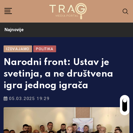
Skip
to
content
Najnovije
IZDVAJAMO
POLITIKA
Narodni front: Ustav je
svetinja, a ne društvena
igra jednog igrača
05.03.2025 19:29