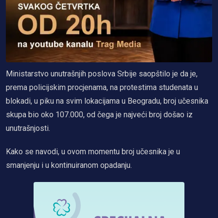
Ministarstvo unutrašnjih poslova Srbije saopštilo je da je,
prema policijskim procjenama, na protestima studenata u
blokadi, u piku na svim lokacijama u Beogradu, broj učesnika
skupa bio oko 107.000, od čega je najveći broj došao iz
unutrašnjosti.
Kako se navodi, u ovom momentu broj učesnika je u
smanjenju i u kontinuiranom opadanju.