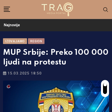
Skip
to
content
Najnovije
IZDVAJAMO
REGION
MUP Srbije: Preko 100 000
ljudi na protestu
15.03.2025 18:50