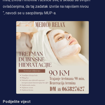
ovlašćenjima, da taj zadatak izvrše na najvišem nivou
“, navodi se u saopštenju MUP-a.
Podijelite vijest