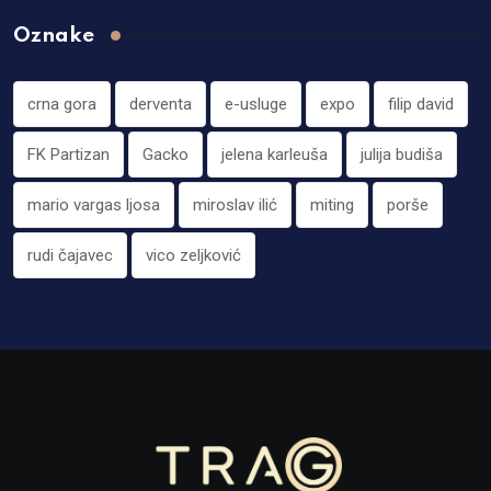
Oznake
crna gora
derventa
e-usluge
expo
filip david
FK Partizan
Gacko
jelena karleuša
julija budiša
mario vargas ljosa
miroslav ilić
miting
porše
rudi čajavec
vico zeljković