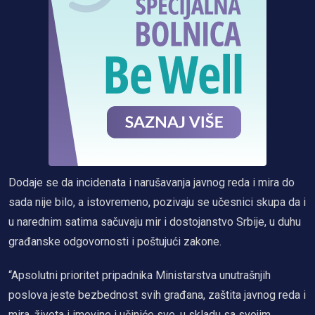
Dodaje se da incidenata i narušavanja javnog reda i mira do
sada nije bilo, a istovremeno, pozivaju se učesnici skupa da i
u narednim satima sačuvaju mir i dostojanstvo Srbije, u duhu
građanske odgovornosti i poštujući zakone.
“Apsolutni prioritet pripadnika Ministarstva unutrašnjih
poslova jeste bezbednost svih građana, zaštita javnog reda i
mira, života i imovine i učiniće sve, u skladu sa svojim