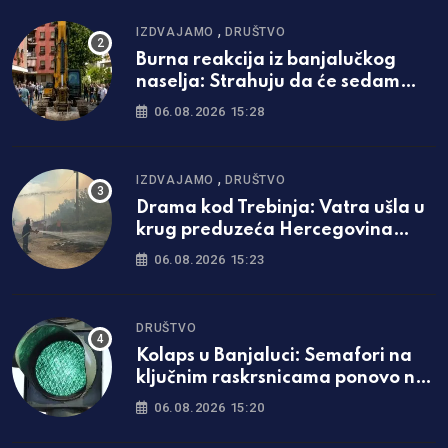
,
IZDVAJAMO
DRUŠTVO
Burna reakcija iz banjalučkog
naselja: Strahuju da će sedam
spratova postati nova praksa
06.08.2026 15:28
,
IZDVAJAMO
DRUŠTVO
Drama kod Trebinja: Vatra ušla u
krug preduzeća Hercegovina
putevi
06.08.2026 15:23
DRUŠTVO
Kolaps u Banjaluci: Semafori na
ključnim raskrsnicama ponovo ne
rade
06.08.2026 15:20