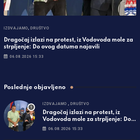
,
IZDVAJAMO
DRUŠTVO
Dragočaj izlazi na protest, iz Vodovoda mole za
strpljenje: Do ovog datuma najavili
06.08.2026 15:33
Poslednje objavljeno
,
IZDVAJAMO
DRUŠTVO
Dragočaj izlazi na protest, iz
Vodovoda mole za strpljenje: Do
ovog datuma najavili kraj
06.08.2026 15:33
problema