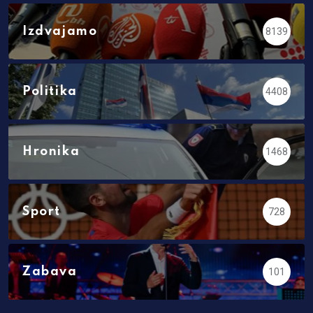
Izdvajamo
8139
Politika
4408
Hronika
1468
Sport
728
Zabava
101