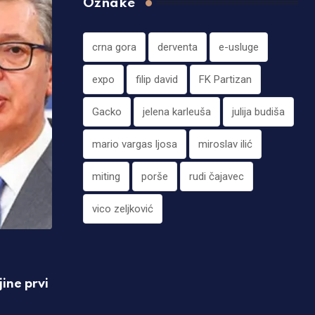
Oznake
crna gora
derventa
e-usluge
expo
filip david
FK Partizan
Gacko
jelena karleuša
julija budiša
mario vargas ljosa
miroslav ilić
miting
porše
rudi čajavec
vico zeljković
REGION
ine prvi
Djevojčicu (7) povukao vakuum na dno 
06.08.2026 17:08