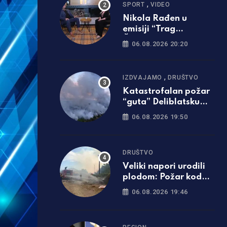
,
SPORT
VIDEO
Nikola Rađen u
emisiji “Trag
Čovjeka”: Nastupati
06.08.2026 20:20
za Srbiju je bila
najveća svetinja i
ponos /foto i video/
,
IZDVAJAMO
DRUŠTVO
Katastrofalan požar
“guta” Deliblatsku
peščaru: Cijelo selo
06.08.2026 19:50
evakuisano
DRUŠTVO
Veliki napori urodili
plodom: Požar kod
Trebinja pod
06.08.2026 19:46
kontrolom