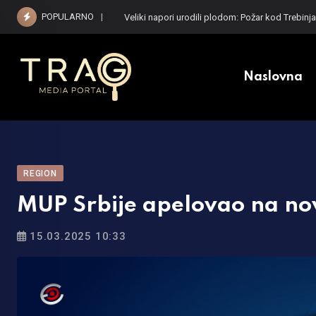
Skip
POPULARNO
Vučić dočekuje Zelenskog: Predsjednik Ukrajine 
to
content
Naslovna
REGION
MUP Srbije apelovao na no
15.03.2025 10:33