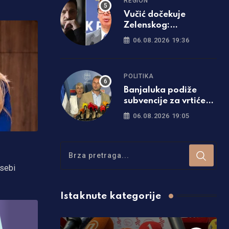
REGION
Vučić dočekuje
Zelenskog:
Predsjednik Ukrajine
06.08.2026 19:36
prvi put dolazi u
Srbiju
POLITIKA
Banjaluka podiže
subvencije za vrtiće
na 200 KM,
06.08.2026 19:05
stipendije skaču za
čak 50 odsto!
 sebi
Istaknute kategorije