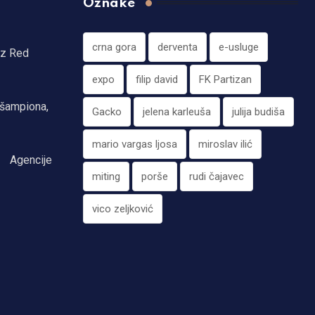
Oznake
crna gora
derventa
e-usluge
iz Red
expo
filip david
FK Partizan
 šampiona,
Gacko
jelena karleuša
julija budiša
mario vargas ljosa
miroslav ilić
Agencije
miting
porše
rudi čajavec
vico zeljković