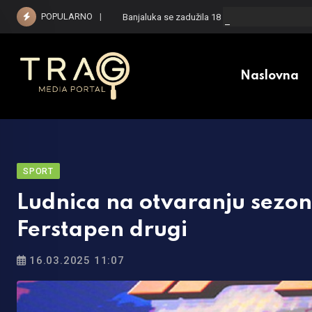
Skip
POPULARNO
Banjaluka se zadužila 18 miliona KM: Poznato š
to
content
Naslovna
SPORT
Ludnica na otvaranju sezone
Ferstapen drugi
16.03.2025 11:07