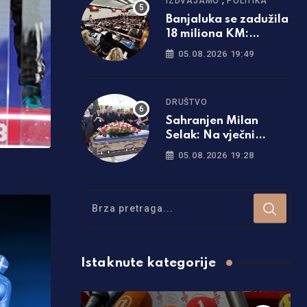
IZDVAJAMO
POLITIKA
Banjaluka se zadužila
18 miliona KM:
Poznato šta će biti sa
05.08.2026 19:49
naplatom parkinga
DRUŠTVO
Sahranjen Milan
Selak: Na vječni
počinak ga ispratio
05.08.2026 19:28
veliki broj ljudi /foto/
Istaknute kategorije