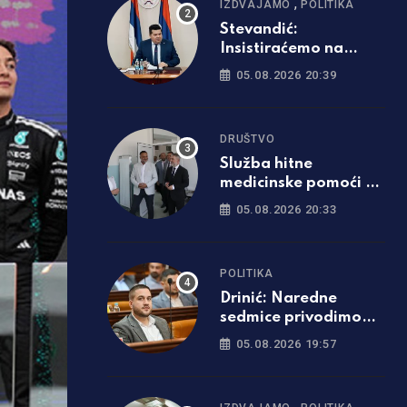
,
IZDVAJAMO
POLITIKA
Stevandić:
Insistiraćemo na
poništavanju svih
05.08.2026 20:39
odluka visokog
predstavnika
DRUŠTVO
Služba hitne
medicinske pomoći u
Derventi dobila
05.08.2026 20:33
savremeno opremljen
prostor
POLITIKA
Drinić: Naredne
sedmice privodimo
kraju Tunjice 1 i 2
05.08.2026 19:57
,