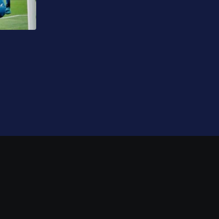
SPORT
Kriza u njemačkoj auto-industriji: Hilja
Audija na ulicama zbog najavljenih rez
29.07.2026 18:40