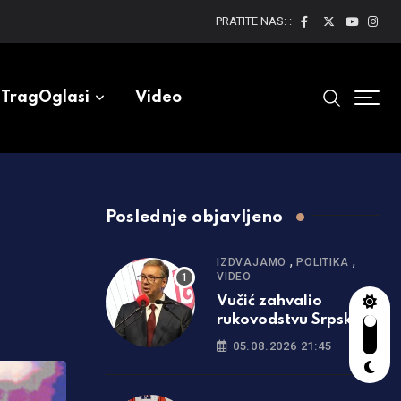
PRATITE NAS: :
TragOglasi
Video
Poslednje objavljeno
,
,
IZDVAJAMO
POLITIKA
VIDEO
Vučić zahvalio
rukovodstvu Srpske:
Uvek ste uz Srbiju
05.08.2026 21:45
/video/