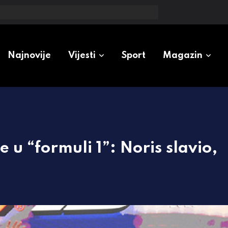
ta će biti sa naplatom parkinga
Najnovije
Vijesti
Sport
Magazin
 u “formuli 1”: Noris slavio,