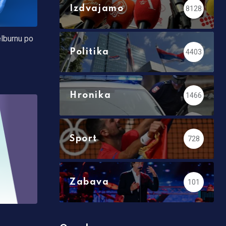
Izdvajamo
8128
elburnu po
Politika
4403
Hronika
1466
Sport
728
Zabava
101