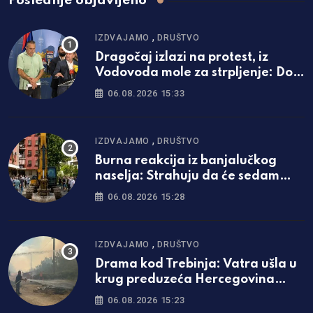
Poslednje objavljeno
,
IZDVAJAMO
DRUŠTVO
Dragočaj izlazi na protest, iz
Vodovoda mole za strpljenje: Do
ovog datuma najavili kraj
06.08.2026 15:33
problema
,
IZDVAJAMO
DRUŠTVO
Burna reakcija iz banjalučkog
naselja: Strahuju da će sedam
spratova postati nova praksa
06.08.2026 15:28
,
IZDVAJAMO
DRUŠTVO
Drama kod Trebinja: Vatra ušla u
krug preduzeća Hercegovina
putevi
06.08.2026 15:23