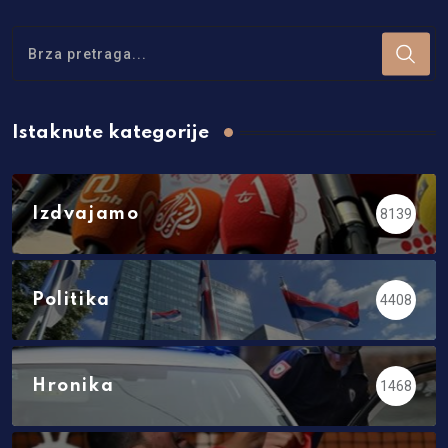
Istaknute kategorije
Izdvajamo
8139
Politika
4408
Hronika
1468