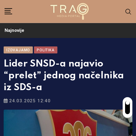
Skip
to
content
Najnovije
IZDVAJAMO
POLITIKA
Lider SNSD-a najavio
“prelet” jednog načelnika
iz SDS-a
24.03.2025 12:40