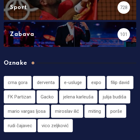
Sport
728
Zabava
101
Oznake
crna gora
derventa
e-usluge
expo
filip david
FK Partizan
Gacko
jelena karleuša
julija budiša
mario vargas ljosa
miroslav ilić
miting
porše
rudi čajavec
vico zeljković