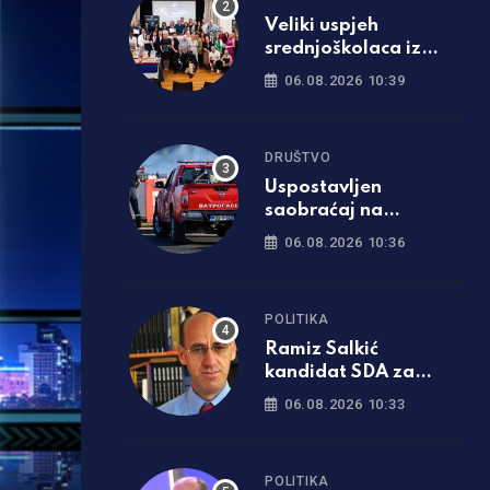
Veliki uspjeh
srednjoškolaca iz
Srpca: Filmom o Tesli
06.08.2026 10:39
osvojili Ameriku
DRUŠTVO
Uspostavljen
saobraćaj na
bijeljinskoj obilaznici,
06.08.2026 10:36
vatrogasci ostaju
dežurati
POLITIKA
Ramiz Salkić
kandidat SDA za
predsjednika
06.08.2026 10:33
Republike Srpske
POLITIKA