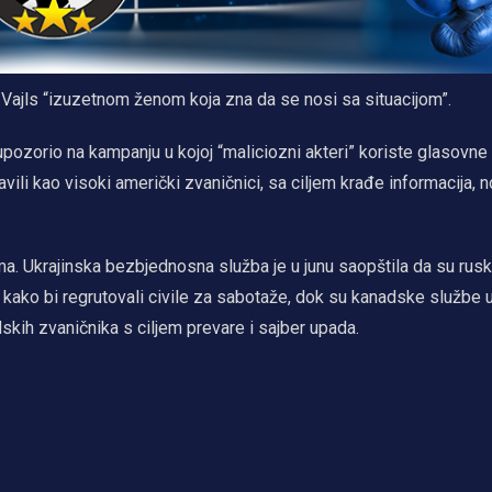
 Vajls “izuzetnom ženom koja zna da se nosi sa situacijom”.
e upozorio na kampanju u kojoj “maliciozni akteri” koriste glasovn
li kao visoki američki zvaničnici, sa ciljem krađe informacija, no
ma. Ukrajinska bezbjednosna služba je u junu saopštila da su rusk
i kako bi regrutovali civile za sabotaže, dok su kanadske službe 
dskih zvaničnika s ciljem prevare i sajber upada.