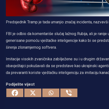
Predsjednik Tramp je tada umanjio značaj incidenta, nazvavši
FBI je odbio da komentariše slučaj lažnog Rubija, ali je ranij
generisane pomoću vještačke inteligencije kako bi se predstavi
širenja zlonamjernog softvera.
Imitacije visokih zvaničnika zabilježene su i u drugim država
obavještajci pokušavali da se predstave kao ukrajinski agent
da prevaranti koriste vještačku inteligenciju za imitaciju kana
Podijelite vijest