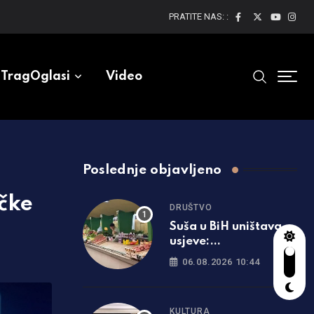
PRATITE NAS: :
TragOglasi
Video
Poslednje objavljeno
čke
DRUŠTVO
Suša u BiH uništava
usjeve:
Poljoprivrednici
06.08.2026 10:44
očekuju rast cijena
hrane
KULTURA