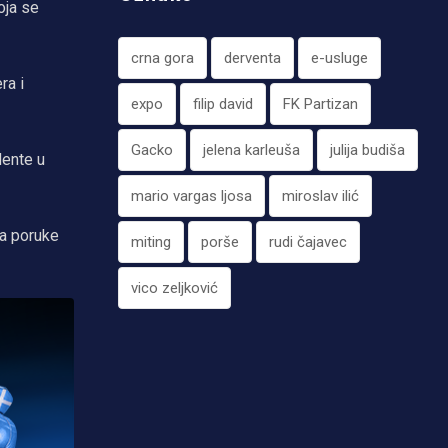
oja se
crna gora
derventa
e-usluge
ra i
expo
filip david
FK Partizan
Gacko
jelena karleuša
julija budiša
dente u
mario vargas ljosa
miroslav ilić
la poruke
miting
porše
rudi čajavec
vico zeljković