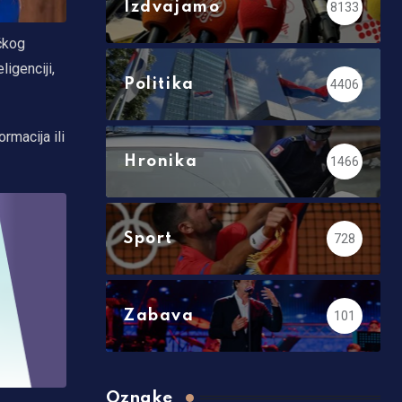
Izdvajamo
8133
čkog
igenciji,
Politika
4406
rmacija ili
Hronika
1466
Sport
728
Zabava
101
Oznake