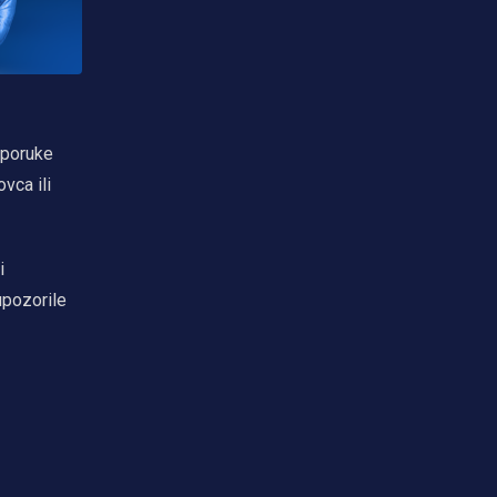
e poruke
vca ili
i
upozorile