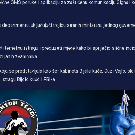
obične SMS poruke i aplikaciju za zaštićenu komunikaciju Signal, k
 departmentu, uključujući trojicu stranih ministara, jednog guverne
i temeljnu istragu i preduzeti mjere kako bi spriječio slične inci
ciljanih zvaničnika.
koja se predstavljala kao šef kabineta Bijele kuće, Suzi Vajls, sla
istragu Bijele kuće i FBI-a.