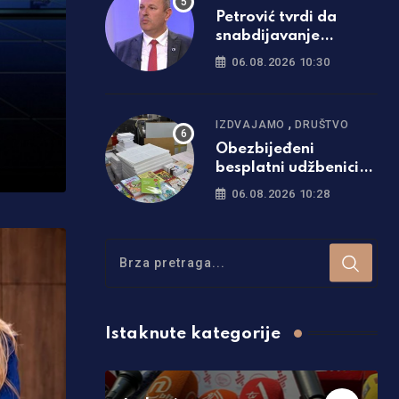
Petrović tvrdi da
snabdijavanje
strujom nije
06.08.2026 10:30
ugroženo: Otkrio i da
li će doći do promjene
cijena
,
IZDVAJAMO
DRUŠTVO
Obezbijeđeni
besplatni udžbenici
za sve osnovce u
06.08.2026 10:28
Srpskoj
Istaknute kategorije