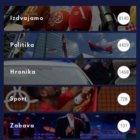
Izdvajamo
8140
Politika
4409
Hronika
1468
Sport
728
Zabava
101