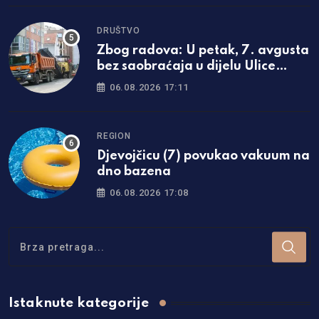
DRUŠTVO
Zbog radova: U petak, 7. avgusta
bez saobraćaja u dijelu Ulice
Prvog krajiškog korpusa
06.08.2026 17:11
REGION
Djevojčicu (7) povukao vakuum na
dno bazena
06.08.2026 17:08
Istaknute kategorije