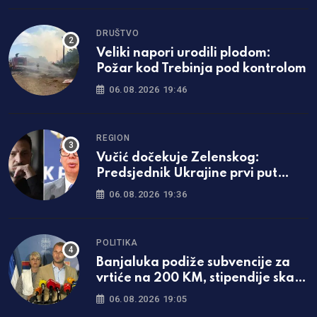
DRUŠTVO
Veliki napori urodili plodom:
Požar kod Trebinja pod kontrolom
06.08.2026 19:46
REGION
Vučić dočekuje Zelenskog:
Predsjednik Ukrajine prvi put
dolazi u Srbiju
06.08.2026 19:36
POLITIKA
Banjaluka podiže subvencije za
vrtiće na 200 KM, stipendije skaču
za čak 50 odsto!
06.08.2026 19:05