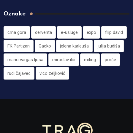
Oznake
crna gora
derventa
e-usluge
expo
filip david
FK Partizan
Gacko
jelena karleuša
julija budiša
mario vargas ljosa
miroslav ilić
miting
porše
rudi čajavec
vico zeljković