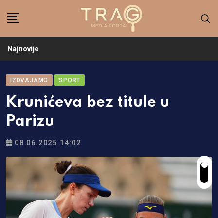
Skip
to
content
Najnovije
IZDVAJAMO
SPORT
Krunićeva bez titule u
Parizu
08.06.2025 14:02