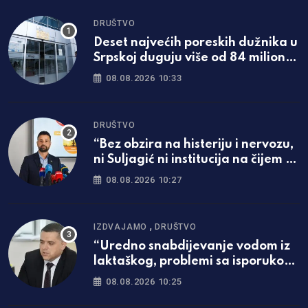
DRUŠTVO
Deset najvećih poreskih dužnika u
Srpskoj duguju više od 84 miliona
KM
08.08.2026 10:33
DRUŠTVO
“Bez obzira na histeriju i nervozu,
ni Suljagić ni institucija na čijem je
čelu nisu i ne mogu biti iznad
08.08.2026 10:27
zakona”
,
IZDVAJAMO
DRUŠTVO
“Uredno snabdijevanje vodom iz
laktaškog, problemi sa isporukom
iz banjalučkog Vodovoda”
08.08.2026 10:25