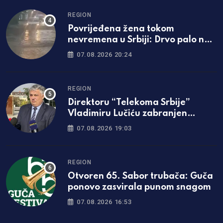
REGION
Povrijeđena žena tokom
nevremena u Srbiji: Drvo palo na
nju, hitno prevezena u bolnicu
07.08.2026 20:24
REGION
Direktoru “Telekoma Srbije”
Vladimiru Lučiću zabranjen
ulazak na Kosmet
07.08.2026 19:03
REGION
Otvoren 65. Sabor trubača: Guča
ponovo zasvirala punom snagom
07.08.2026 16:53