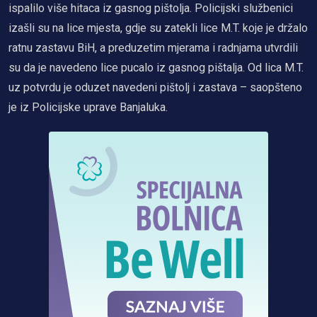
ispalilo više hitaca iz gasnog pištolja. Policijski službenici
izašli su na lice mjesta, gdje su zatekli lice M.T. koje je držalo
ratnu zastavu BiH, a preduzetim mjerama i radnjama utvrdili
su da je navedeno lice pucalo iz gasnog pištalja. Od lica M.T.
uz potvrdu je oduzet navedeni pištolj i zastava – saopšteno
je iz Policijske uprave Banjaluka.