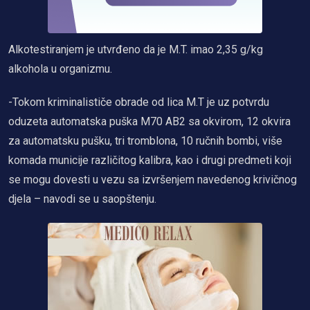
Alkotestiranjem je utvrđeno da je M.T. imao 2,35 g/kg
alkohola u organizmu.
-Tokom kriminalističe obrade od lica M.T je uz potvrdu
oduzeta automatska puška M70 AB2 sa okvirom, 12 okvira
za automatsku pušku, tri tromblona, 10 ručnih bombi, više
komada municije različitog kalibra, kao i drugi predmeti koji
se mogu dovesti u vezu sa izvršenjem navedenog krivičnog
djela – navodi se u saopštenju.