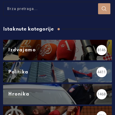
Istaknute kategorije
Izdvajamo
8146
Politika
4411
Hronika
1468