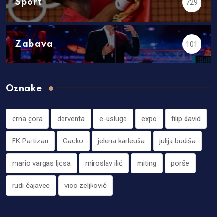
Sport
729
Zabava
101
Oznake
crna gora
derventa
e-usluge
expo
filip david
FK Partizan
Gacko
jelena karleuša
julija budiša
mario vargas ljosa
miroslav ilić
miting
porše
rudi čajavec
vico zeljković