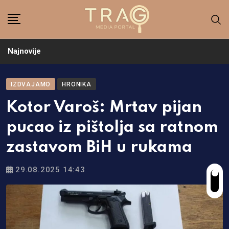
Skip
to
content
Najnovije
IZDVAJAMO
HRONIKA
Kotor Varoš: Mrtav pijan
pucao iz pištolja sa ratnom
zastavom BiH u rukama
29.08.2025 14:43