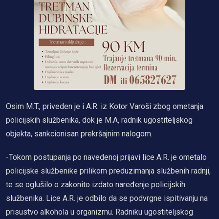
Osim M.T., priveden je i A.R. iz Kotor Varoši zbog ometanja
policijskih službenika, dok je M.A, radnik ugostiteljskog
objekta, sankcionisan prekršajnim nalogom.
-Tokom postupanja po navedenoj prijavi lice A.R. je ometalo
policijske službenike prilikom preduzimanja službenih radnji,
te se oglušilo o zakonito izdato naređenje policijskih
službenika. Lice A.R. je odbilo da se podvrgne ispitivanju na
prisustvo alkohola u organizmu. Radniku ugostiteljskog