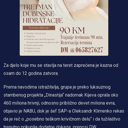
Za djelo koje mu se stavlja na teret zaprećena je kazna od
osam do 12 godina zatvora.
Prema navodima istražitelja, grupa je preko luksuznog
stambenog projekta „Dinastija“ nadomak Kijeva oprala oko
460 miliona hrivnji, odnosno približno devet miliona evra,
objavio je NABU, dok je šef SAP-a Oleksandr Klimenko rekao
da je reč o „posebno teškom krivičnom delu“ i da tužilaštvo
trenutno prikuplja dodatne dokaze, prenosi DW.