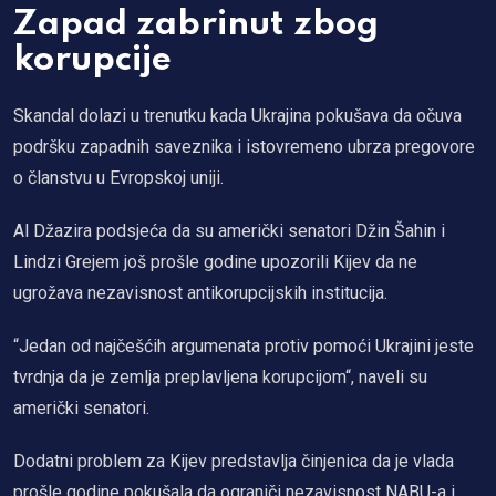
Zapad zabrinut zbog
korupcije
Skandal dolazi u trenutku kada Ukrajina pokušava da očuva
podršku zapadnih saveznika i istovremeno ubrza pregovore
o članstvu u Evropskoj uniji.
Al Džazira podsjeća da su američki senatori Džin Šahin i
Lindzi Grejem još prošle godine upozorili Kijev da ne
ugrožava nezavisnost antikorupcijskih institucija.
“Jedan od najčešćih argumenata protiv pomoći Ukrajini jeste
tvrdnja da je zemlja preplavljena korupcijom“, naveli su
američki senatori.
Dodatni problem za Kijev predstavlja činjenica da je vlada
prošle godine pokušala da ograniči nezavisnost NABU-a i