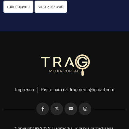
rudi čajavec
vico zeljković
Impresum
│ Pišite nam na:
tragmedia@gmail.com
Copyright © 2025 Tragmedia. Sva prava zadržana.