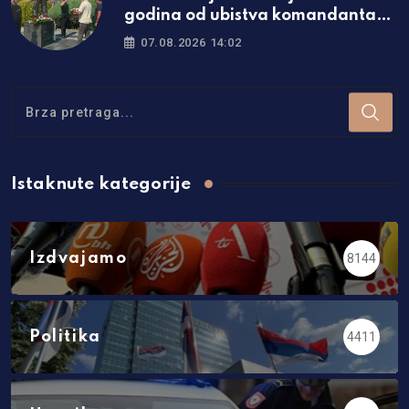
godina od ubistva komandanta
“Belih vukova”
07.08.2026 14:02
Istaknute kategorije
Izdvajamo
8144
Politika
4411