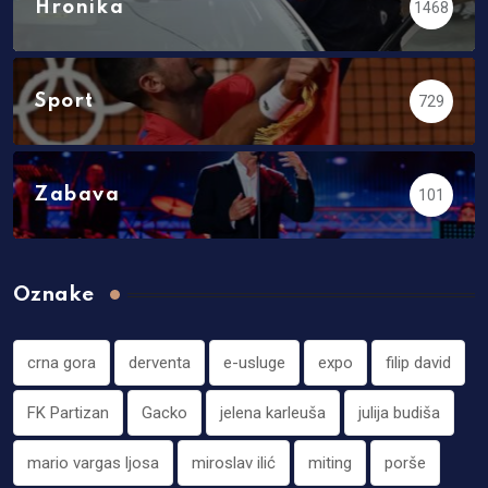
Hronika
1468
Sport
729
Zabava
101
Oznake
crna gora
derventa
e-usluge
expo
filip david
FK Partizan
Gacko
jelena karleuša
julija budiša
mario vargas ljosa
miroslav ilić
miting
porše