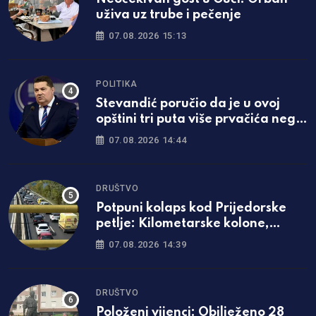
uživa uz trube i pečenje
07.08.2026 15:13
POLITIKA
Stevandić poručio da je u ovoj
opštini tri puta više prvačića nego
lani
07.08.2026 14:44
DRUŠTVO
Potpuni kolaps kod Prijedorske
petlje: Kilometarske kolone,
vozači zaglavljeni u saobraćaju
07.08.2026 14:39
DRUŠTVO
Položeni vijenci: Obilježeno 28