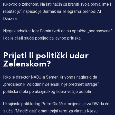
rukovodio zakonom. Na isti način ću braniti svoja prava, ime i
reputaciju“, napisao je Jermak na Telegramu, prenosi Al
Džazira.
Njegov advokat Igor Fomin tvrdi da su optužbe „neosnovane“
i da je cijeli slučaj posljedica javnog pritiska.
Prijeti li politički udar
Zelenskom?
Iako je direktor NABU-a Semen Krivonos naglasio da
„predsjednik Volodimir Zelenski nije predmet istrage“,
politička šteta po ukrajinskog lidera već je počela.
Ukrajinski politikolog Petro Oleščuk ocijenio je za DW da će
slučaj “Mindič-gejt“ ostati trajni teret za vlast u Kijevu.