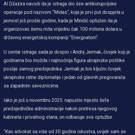
Al Džazira navodi da je istraga dio šire antikorupcijske
operacije pod nazivom “Midas“, koja je prvi put dospjela u
javnost još prošle godine, kada je Mindič optužen da je
organizovao šemu mita vrijednu čak 100 miliona dolara u
državnoj energetskoj kompaniji “Energoatom“.
U centar istrage sada je dospio i Andrij Jermak, čovjek koji je
godinama bio možda i najmoćnija figura ukrajinske politike
poslije samog predsjednika. Jermak je bio ključni čovjek
ukrajinske ratne diplomatije i jedan od glavnih pregovarača
sa zapadnim saveznicima.
Iako je još u novembru 2025. napustio mjesto šefa
predsjedničke administracije nakon pretresa njegovog
kabineta i privatnog stana, on odbacuje sve optužbe.
“Kao advokat sa više od 30 godina iskustva, uvijek sam se