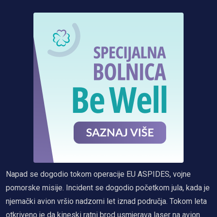
Napad se dogodio tokom operacije EU ASPIDES, vojne
pomorske misije. Incident se dogodio početkom jula, kada je
njemački avion vršio nadzorni let iznad područja. Tokom leta
otkriveno je da kineski ratni brod usmjerava laser na avion.