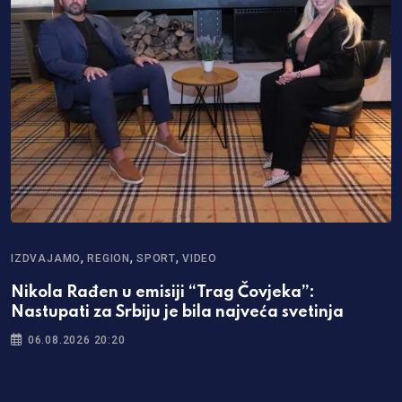
,
,
,
IZDVAJAMO
REGION
SPORT
VIDEO
I
Nikola Rađen u emisiji “Trag Čovjeka”:
K
Nastupati za Srbiju je bila najveća svetinja
p
06.08.2026 20:20