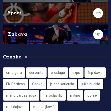
Sport
729
Zabava
101
Oznake
crna gora
derventa
e-usluge
expo
filip david
FK Partizan
Gacko
jelena karleuša
julija budiša
mario vargas ljosa
miroslav ilić
miting
porše
rudi čajavec
vico zeljković