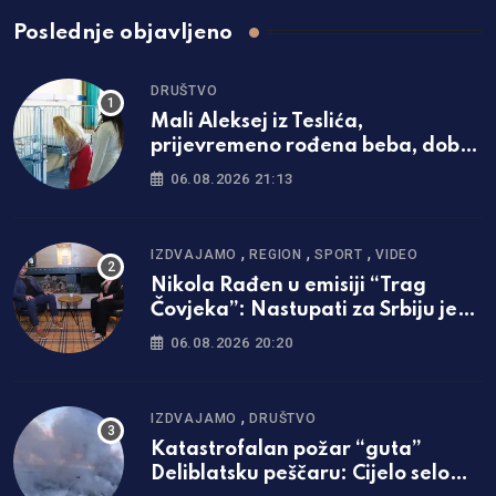
Poslednje objavljeno
DRUŠTVO
Mali Aleksej iz Teslića,
prijevremeno rođena beba, dobio
životnu bitku na UKC-u Srpske
06.08.2026 21:13
,
,
,
IZDVAJAMO
REGION
SPORT
VIDEO
Nikola Rađen u emisiji “Trag
Čovjeka”: Nastupati za Srbiju je
bila najveća svetinja i ponos /foto
06.08.2026 20:20
i video/
,
IZDVAJAMO
DRUŠTVO
Katastrofalan požar “guta”
Deliblatsku peščaru: Cijelo selo