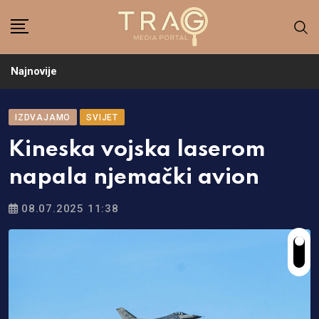
Skip
to
content
Najnovije
IZDVAJAMO
SVIJET
Kineska vojska laserom
napala njemački avion
08.07.2025 11:38