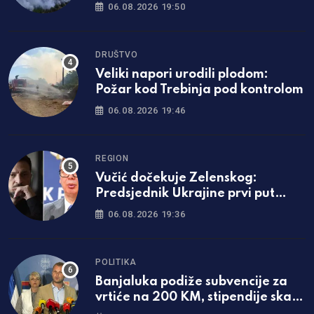
evakuisano
06.08.2026 19:50
DRUŠTVO
Veliki napori urodili plodom:
Požar kod Trebinja pod kontrolom
06.08.2026 19:46
REGION
Vučić dočekuje Zelenskog:
Predsjednik Ukrajine prvi put
dolazi u Srbiju
06.08.2026 19:36
POLITIKA
Banjaluka podiže subvencije za
vrtiće na 200 KM, stipendije skaču
za čak 50 odsto!