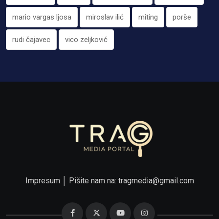
mario vargas ljosa
miroslav ilić
miting
porše
rudi čajavec
vico zeljković
Impresum
│ Pišite nam na:
tragmedia@gmail.com