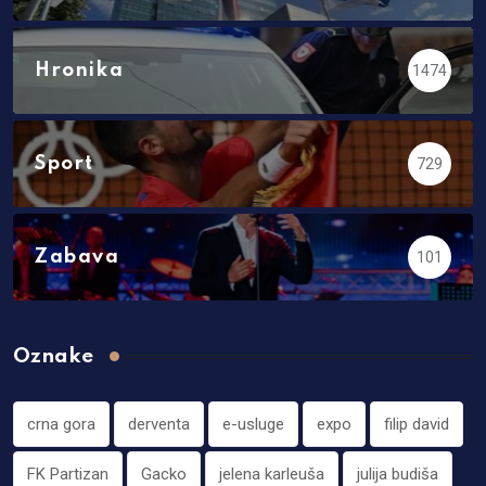
Hronika
1474
Sport
729
Zabava
101
Oznake
crna gora
derventa
e-usluge
expo
filip david
FK Partizan
Gacko
jelena karleuša
julija budiša