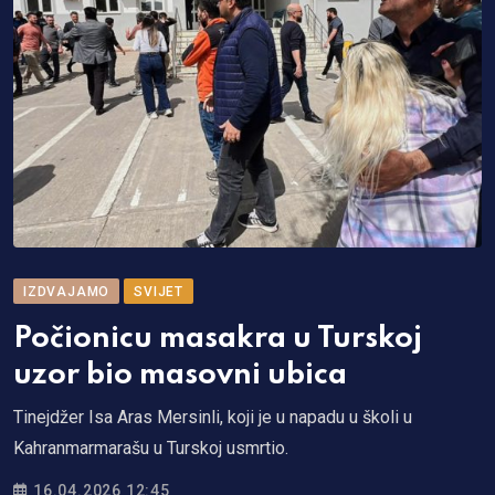
IZDVAJAMO
SVIJET
Počionicu masakra u Turskoj
uzor bio masovni ubica
Tinejdžer Isa Aras Mersinli, koji je u napadu u školi u
Kahranmarmarašu u Turskoj usmrtio.
16.04.2026 12:45