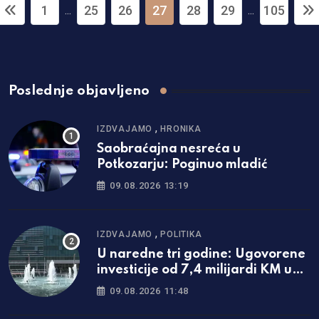
1
25
26
27
28
29
105
...
...
Poslednje objavljeno
,
IZDVAJAMO
HRONIKA
Saobraćajna nesreća u
Potkozarju: Poginuo mladić
09.08.2026 13:19
,
IZDVAJAMO
POLITIKA
U naredne tri godine: Ugovorene
investicije od 7,4 milijardi KM u
Srpskoj
09.08.2026 11:48