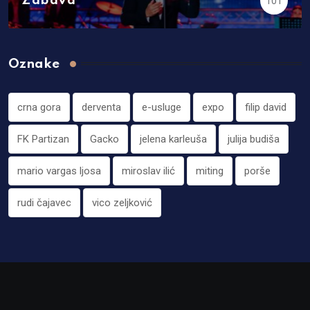
Zabava
101
Oznake
crna gora
derventa
e-usluge
expo
filip david
FK Partizan
Gacko
jelena karleuša
julija budiša
mario vargas ljosa
miroslav ilić
miting
porše
rudi čajavec
vico zeljković