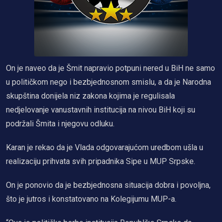
On je naveo da je Šmit napravio potpuni nered u BiH ne samo
u političkom nego i bezbjednosnom smislu, a da je Narodna
skupština donijela niz zakona kojima je regulisala
nedjelovanje vanustavnih institucija na nivou BiH koji su
podržali Šmita i njegovu odluku.
Karan je rekao da je Vlada odgovarajućom uredbom ušla u
realizaciju prihvata svih pripadnika Sipe u MUP Srpske.
On je ponovio da je bezbjednosna situacija dobra i povoljna,
što je jutros i konstatovano na Kolegijumu MUP-a.