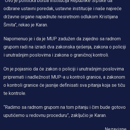
“Ovo je politička borba institucija Republike Srpske da
odbrane ustavni poredak, ustavne institucije i naše najveće
državne organe napadnute nesretnom odlukom Kristijana
Šmita”, rekao je Karan.
Napomenuo je i da je MUP zadužen da zajedno sa radnom
grupom radi na izradi dva zakonska rješenja, zakona o policiji
i unutrašnjim poslovima i zakona o graničnoj kontroli.
On je pojasnio da će zakon o policiji i unutrašnjim poslovima
pripremati i nadležnost MUP-a u kontroli granice, a zakonom
o kontroli granice će jasnije definisati sva pitanja koja se tiču
te kontrole.
“Radimo sa radnom grupom na tom pitanju i čim bude gotovo
uputićemo u redovnu proceduru”, zaključio je Karan.
Nezavisne