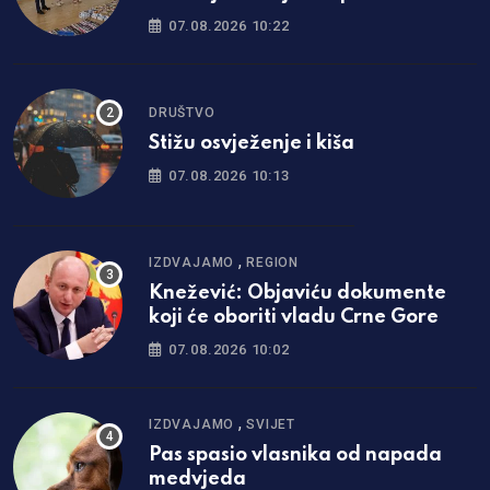
kompleta besplatnih udžbenika
07.08.2026 10:22
DRUŠTVO
Stižu osvježenje i kiša
07.08.2026 10:13
,
IZDVAJAMO
REGION
Knežević: Objaviću dokumente
koji će oboriti vladu Crne Gore
07.08.2026 10:02
,
IZDVAJAMO
SVIJET
Pas spasio vlasnika od napada
medvjeda