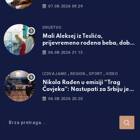
07.08.2026 09:29
DRUŠTVO
Mali Aleksej iz Teslića,
prijevremeno rođena beba, dobio
životnu bitku na UKC-u Srpske
06.08.2026 21:13
,
,
,
IZDVAJAMO
REGION
SPORT
VIDEO
Nikola Rađen u emisiji “Trag
Čovjeka”: Nastupati za Srbiju je
bila najveća svetinja i ponos /foto
06.08.2026 20:20
i video/