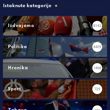
Istaknute kategorije
Izdvajamo
8143
Politika
4409
Hronika
1468
Sport
729