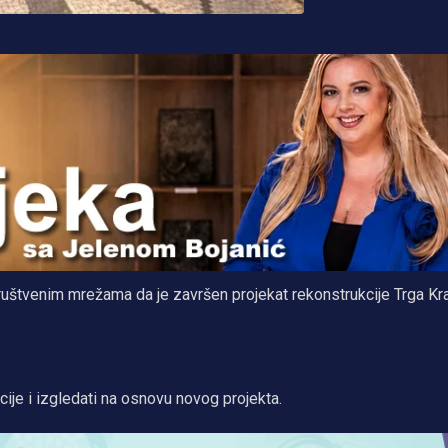
ruštvenim mrežama da je završen projekat rekonstrukcije Trga Kra
acije i izgledati na osnovu novog projekta.