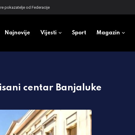
e pokazatelje od Federacije
Najnovije
Vijesti
Sport
Magazin
isani centar Banjaluke