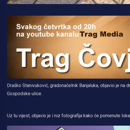
Draško Stanivuković, gradonačelnik Banjaluka, objavio je na d
Gospodske ulice.
Uz tu vijest, objavio je i niz fotografija kako će pomenute lok