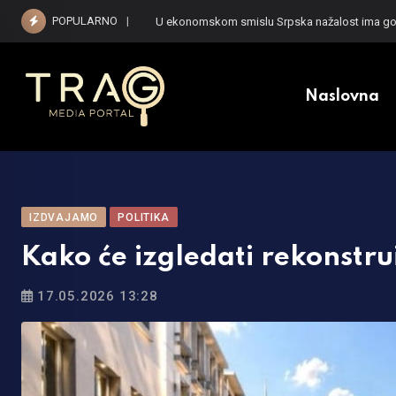
Skip
POPULARNO
U ekonomskom smislu Srpska nažalost ima gor
to
content
Naslovna
IZDVAJAMO
POLITIKA
Kako će izgledati rekonstru
17.05.2026 13:28