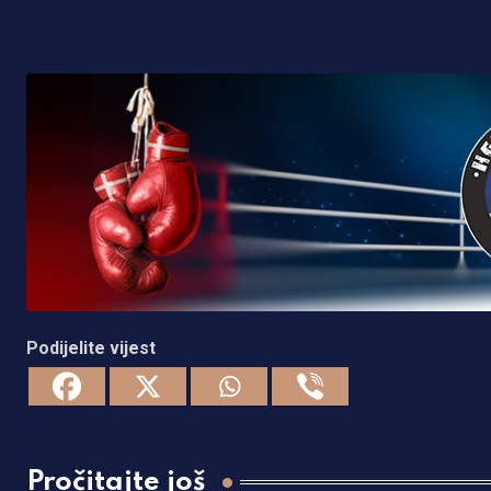
Podijelite vijest
Pročitajte još