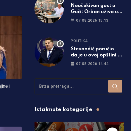
Neočekivan gost u
Guči: Orban uživa uz
trube i pečenje
07.08.2026 15:13
POLITIKA
Stevandić poručio
da je u ovoj opštini tri
puta više prvačića
07.08.2026 14:44
nego lani
jine i
Istaknute kategorije