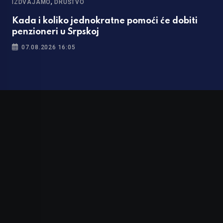
,
IZDVAJAMO
DRUŠTVO
Kada i koliko jednokratne pomoći će dobiti
penzioneri u Srpskoj
07.08.2026 16:05