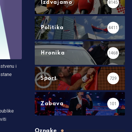
Izdvajamo
8145
Politika
4411
Hronika
1468
nstvenu i
ostane
Sport
729
Zabava
101
publike
iti
Oznake