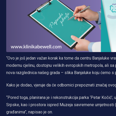
“Ovo je još jedan važan korak ka tome da centru Banjaluke vrati
modernu cjelinu, dostojnu velikih evropskih metropola, ali sa
nova razglednica našeg grada – slika Banjaluke koju ćemo s p
Kako je dodao, vjeruje da će odbornici prepoznati značaj ovog 
“Pored toga, planirana je i rekonstrukcija parka ‘Petar Koči
Srpske, kao i prostora ispred Muzeja savremene umjetnosti (
građanima”, napisao je on.