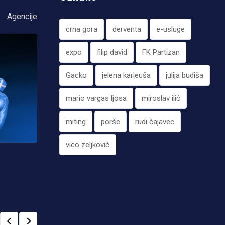
Agencije
crna gora
derventa
e-usluge
expo
filip david
FK Partizan
Gacko
jelena karleuša
julija budiša
mario vargas ljosa
miroslav ilić
miting
porše
rudi čajavec
vico zeljković