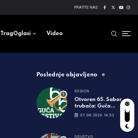
PRATITE NAS: :
TragOglasi
Video
Poslednje objavljeno
REGION
Otvoren 65. Sabor
trubača: Guča
ponovo zasvirala
07.08.2026 16:53
punom snagom
DRUŠTVO