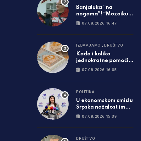
Banjaluka “na
nogama”! “Mozaiku
prijateljstva”
07.08.2026 16:47
potrebna parcela za
gradnju javne kuhinje
,
IZDVAJAMO
DRUŠTVO
Kada i koliko
jednokratne pomoći
će dobiti penzioneri u
07.08.2026 16:05
Srpskoj
POLITIKA
U ekonomskom smislu
Srpska nažalost ima
gore pokazatelje od
07.08.2026 15:39
Federacije
DRUŠTVO