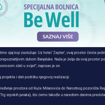
mo sjaj koji zaslužuje. Uz hotel ‘Zepter’, ovaj prostor činiće jedi
 prepoznatljivim duhom Banjaluke. Naša je želja da ovaj prostor p
onosom slati u svijet”, napisao je on.
projekta i dati podršku njegovoj realizaciji.
ć’, uređenje prostora od Kuće Milanovića do Narodnog pozorišta Re
Trg srpskih junaka), što ćemo takođe u narednim danima predstav