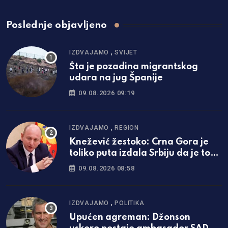
Poslednje objavljeno
,
IZDVAJAMO
SVIJET
Šta je pozadina migrantskog
udara na jug Španije
09.08.2026 09:19
,
IZDVAJAMO
REGION
Knežević žestoko: Crna Gora je
toliko puta izdala Srbiju da je to
dovoljno i za one koji će tek da se
09.08.2026 08:58
rode
,
IZDVAJAMO
POLITIKA
Upućen agreman: Džonson