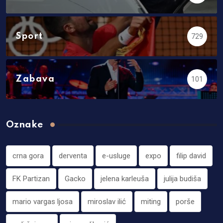
Sport
729
Zabava
101
Oznake
crna gora
derventa
e-usluge
expo
filip david
FK Partizan
Gacko
jelena karleuša
julija budiša
mario vargas ljosa
miroslav ilić
miting
porše