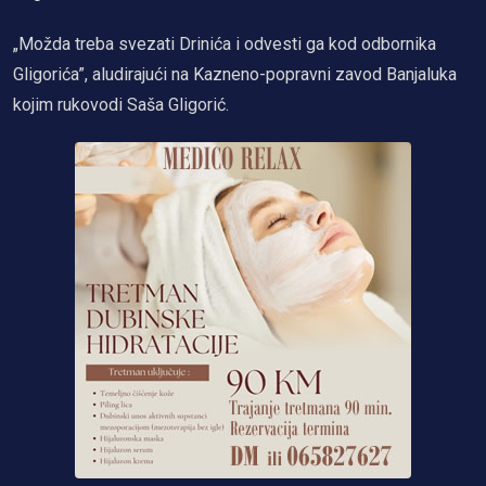
„Možda treba svezati Drinića i odvesti ga kod odbornika
Gligorića”, aludirajući na Kazneno-popravni zavod Banjaluka
kojim rukovodi Saša Gligorić.