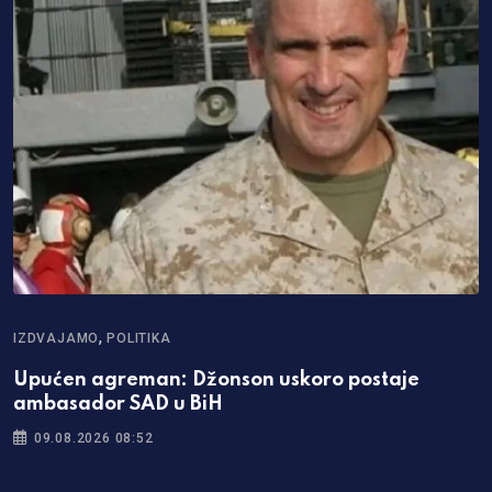
,
IZDVAJAMO
POLITIKA
P
Upućen agreman: Džonson uskoro postaje
R
ambasador SAD u BiH
o
09.08.2026 08:52