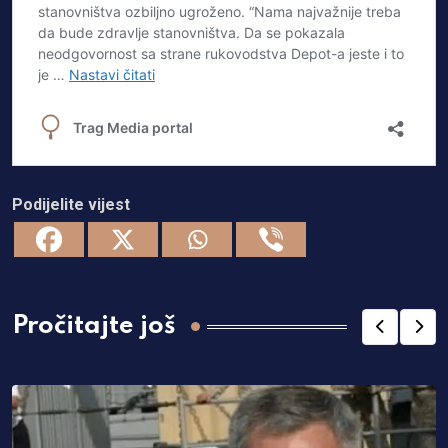
Podijelite vijest
Pročitajte još