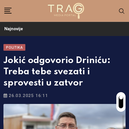
Skip
to
content
Najnovije
POLITIKA
Jokić odgovorio Driniću:
Treba tebe svezati i
sprovesti u zatvor
26.03.2025 16:11