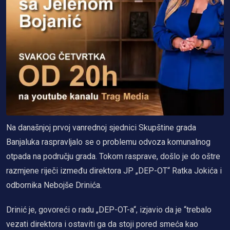
Na današnjoj prvoj vanrednoj sjednici Skupštine grada
Banjaluka raspravljalo se o problemu odvoza komunalnog
otpada na području grada. Tokom rasprave, došlo je do oštre
razmjene riječi između direktora JP „DEP-OT“ Ratka Jokića i
odbornika Nebojše Drinića.
Drinić je, govoreći o radu „DEP-OT-a“, izjavio da je “trebalo
vezati direktora i ostaviti ga da stoji pored smeća kao