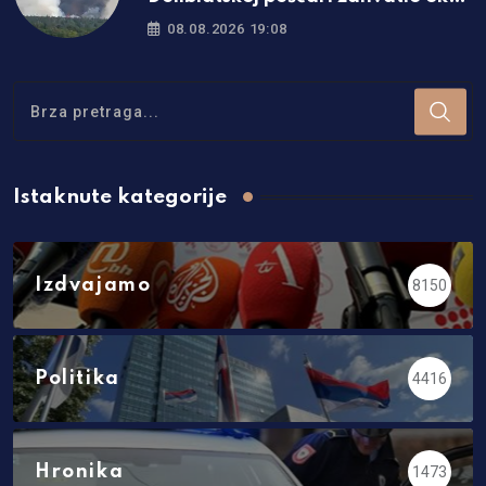
1.500 hektara šume i niskog
08.08.2026 19:08
rastinja
Istaknute kategorije
Izdvajamo
8150
Politika
4416
Hronika
1473