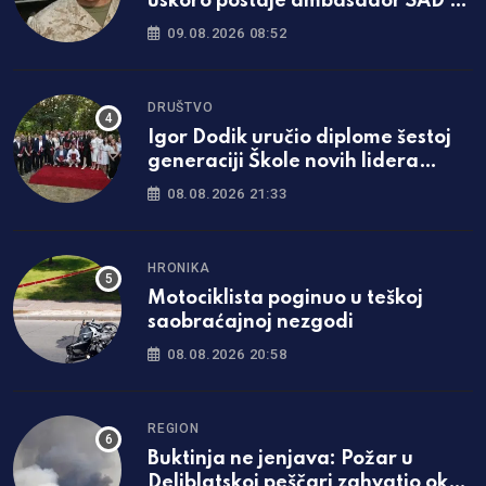
uskoro postaje ambasador SAD u
BiH
09.08.2026 08:52
DRUŠTVO
Igor Dodik uručio diplome šestoj
generaciji Škole novih lidera
SNSD-a: „Za Srpsku se najviše
08.08.2026 21:33
borimo znanjem i čašću“
HRONIKA
Motociklista poginuo u teškoj
saobraćajnoj nezgodi
08.08.2026 20:58
REGION
Buktinja ne jenjava: Požar u
Deliblatskoj peščari zahvatio oko