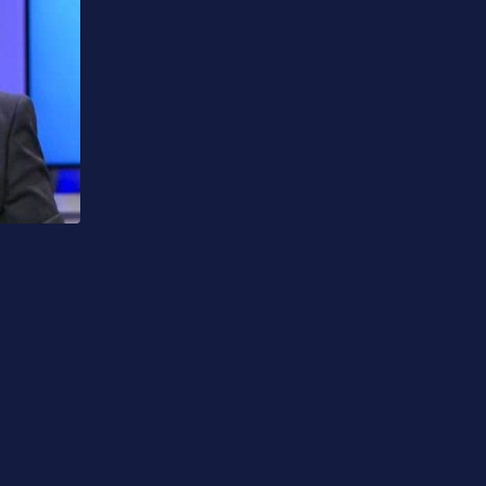
,
IZDVAJAMO
POLITIKA
Nakon pisanja portala Tragmedia CIK Bi
kako će izgledati novi glasački listić
06.08.2026 09:04