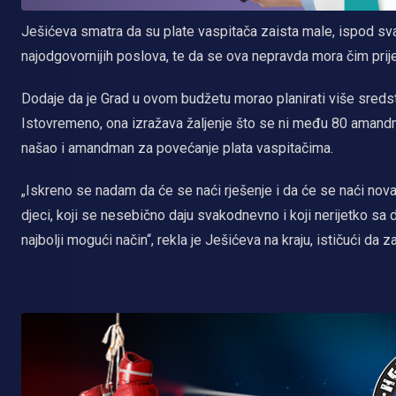
Ješićeva smatra da su plate vaspitača zaista male, ispod sv
najodgovornijih poslova, te da se ova nepravda mora čim prije 
Dodaje da je Grad u ovom budžetu morao planirati više sreds
Istovremeno, ona izražava žaljenje što se ni među 80 amandma
našao i amandman za povećanje plata vaspitačima.
„Iskreno se nadam da će se naći rješenje i da će se naći nova
djeci, koji se nesebično daju svakodnevno i koji nerijetko sa 
najbolji mogući način“, rekla je Ješićeva na kraju, ističući da 