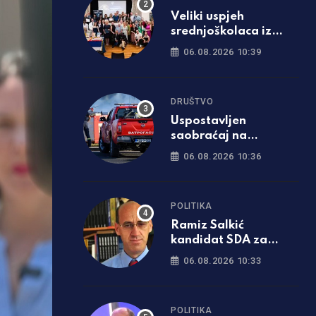
Veliki uspjeh
srednjoškolaca iz
Srpca: Filmom o Tesli
06.08.2026 10:39
osvojili Ameriku
DRUŠTVO
Uspostavljen
saobraćaj na
bijeljinskoj obilaznici,
06.08.2026 10:36
vatrogasci ostaju
dežurati
POLITIKA
Ramiz Salkić
kandidat SDA za
predsjednika
06.08.2026 10:33
Republike Srpske
POLITIKA