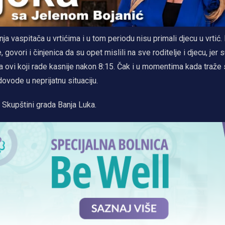
 vaspitača u vrtićima i u tom periodu nisu primali djecu u vrtić. D
vori i činjenica da su opet mislili na sve roditelje i djecu, jer su
 a ovi koji rade kasnije nakon 8:15. Čak i u momentima kada traže 
ovode u neprijatnu situaciju.
 Skupštini grada Banja Luka.