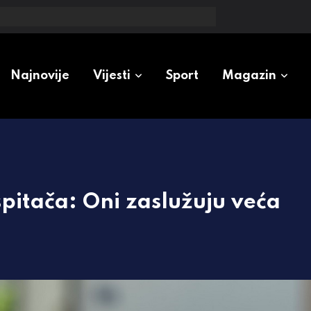
oženo: Otkrio i da li će doći do promjene cijena
Najnovije
Vijesti
Sport
Magazin
pitača: Oni zaslužuju veća