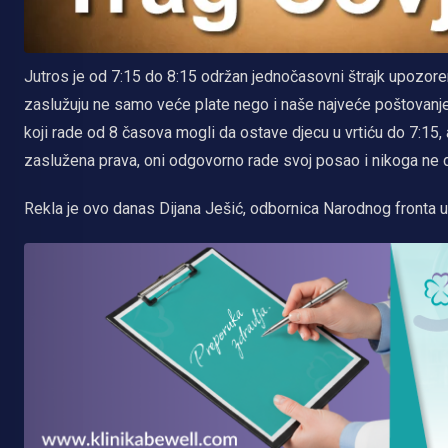
Jutros je od 7:15 do 8:15 održan jednočasovni štrajk upozorenja
zaslužuju ne samo veće plate nego i naše najveće poštovanje, go
koji rade od 8 časova mogli da ostave djecu u vrtiću do 7:15,
zaslužena prava, oni odgovorno rade svoj posao i nikoga ne d
Rekla je ovo danas Dijana Ješić, odbornica Narodnog fronta u