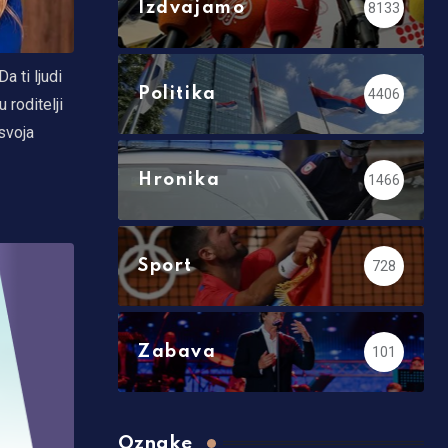
Izdvajamo
8133
a ti ljudi
Politika
4406
 roditelji
svoja
Hronika
1466
Sport
728
Zabava
101
Oznake