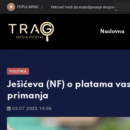
Skip
POPULARNO
Petrović tvrdi da snabdijavanje strujom nije ugr
to
content
Naslovna
POLITIKA
Ješićeva (NF) o platama vas
primanja
03.07.2025 14:06