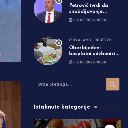
Petrović tvrdi da
snabdijavanje
strujom nije
06.08.2026 10:30
ugroženo: Otkrio i da
li će doći do promjene
cijena
,
IZDVAJAMO
DRUŠTVO
Obezbijeđeni
besplatni udžbenici
za sve osnovce u
06.08.2026 10:28
Srpskoj
Istaknute kategorije