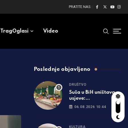
PRATITE NAS: :
TragOglasi
Video
Poslednje objavljeno
DRUŠTVO
Suša u BiH uništava
usjeve:
Poljoprivrednici
06.08.2026 10:44
očekuju rast cijena
hrane
KULTURA