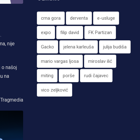
crna gora
derventa
e-usluge
expo
filip david
FK Partizan
.
a, nije
Gacko
jelena karleuša
julija budiša
mario vargas ljosa
miroslav ilić
 o našoj
miting
porše
rudi čajavec
ju na
vico zeljković
Tragmedia