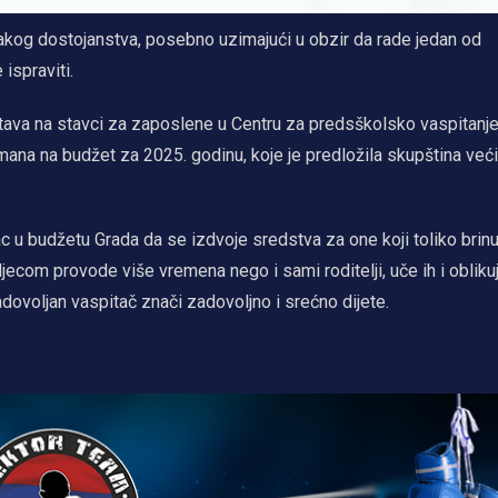
akog dostojanstva, posebno uzimajući u obzir da rade jedan od
ispraviti.
tava na stavci za zaposlene u Centru za predsškolsko vaspitanje
na na budžet za 2025. godinu, koje je predložila skupština većin
c u budžetu Grada da se izdvoje sredstva za one koji toliko brinu
djecom provode više vremena nego i sami roditelji, uče ih i obliku
zadovoljan vaspitač znači zadovoljno i srećno dijete.