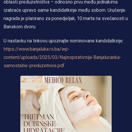
oblasti preduzetništva – odnosno prvu među jednakima
izabraće upravo same kandidatkinje među sobom. Uručenje
nagrada je planirano za ponedjeljak, 10.marta na svečanosti u
Banskom dvoru.
U nastavku na linkovu upoznajte nominovane kandidatkinje:
https://www.banjaluka.rs.ba/wp-
content/uploads/2025/03/Najinspirativnija-Banjalucanka-
samostalne-preduzetnice.pdf