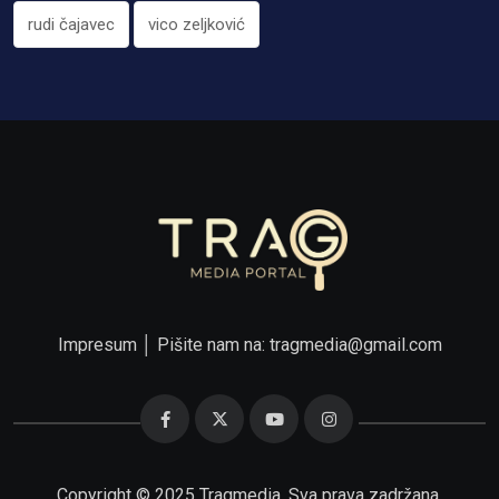
rudi čajavec
vico zeljković
Impresum
│ Pišite nam na:
tragmedia@gmail.com
Copyright © 2025 Tragmedia. Sva prava zadržana.