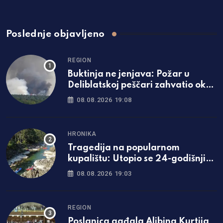
Poslednje objavljeno
REGION
Buktinja ne jenjava: Požar u
Deliblatskoj peščari zahvatio oko
1.500 hektara šume i niskog
08.08.2026 19:08
rastinja
HRONIKA
Tragedija na popularnom
kupalištu: Utopio se 24-godišnji
mladić iz Zavidovića
08.08.2026 19:03
REGION
Poslanica gađala Aljbina Kurtija