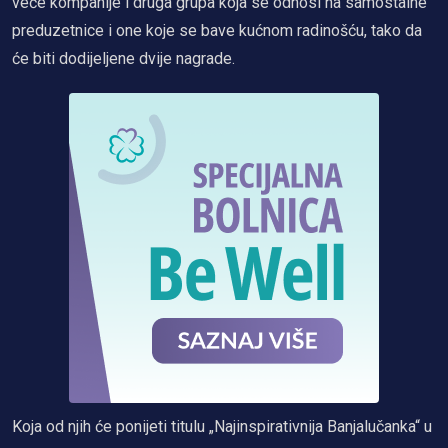
veće kompanije i druga grupa koja se odnosi na samostalne
preduzetnice i one koje se bave kućnom radinošću, tako da
će biti dodijeljene dvije nagrade.
Koja od njih će ponijeti titulu „Najinspirativnija Banjalučanka“ u