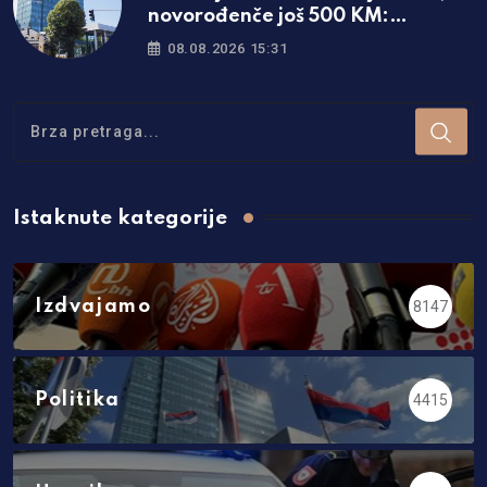
novorođenče još 500 KM:
Objavljene sve mjere u Srpskoj
08.08.2026 15:31
Istaknute kategorije
Izdvajamo
8147
Politika
4415