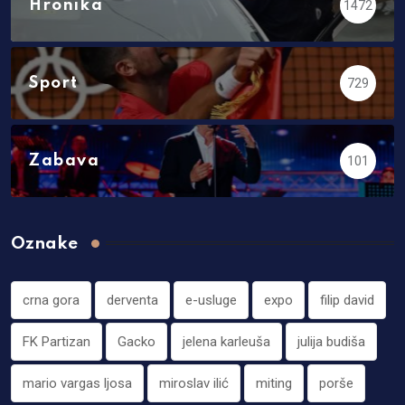
Hronika
1472
Sport
729
Zabava
101
Oznake
crna gora
derventa
e-usluge
expo
filip david
FK Partizan
Gacko
jelena karleuša
julija budiša
mario vargas ljosa
miroslav ilić
miting
porše