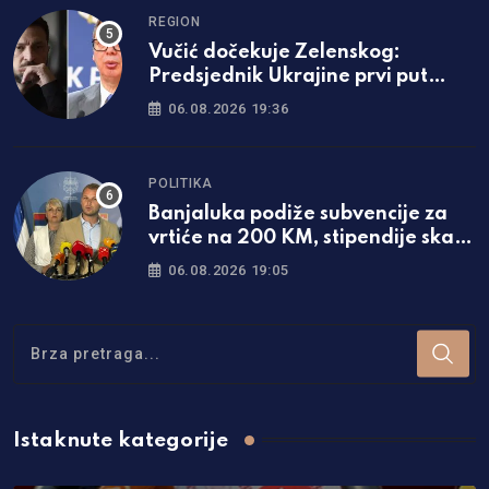
REGION
Vučić dočekuje Zelenskog:
Predsjednik Ukrajine prvi put
dolazi u Srbiju
06.08.2026 19:36
POLITIKA
Banjaluka podiže subvencije za
vrtiće na 200 KM, stipendije skaču
za čak 50 odsto!
06.08.2026 19:05
Istaknute kategorije