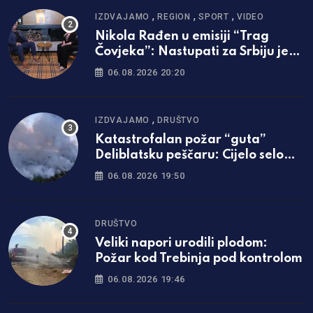
,
,
,
IZDVAJAMO
REGION
SPORT
VIDEO
Nikola Rađen u emisiji “Trag
Čovjeka”: Nastupati za Srbiju je
bila najveća svetinja i ponos /foto
06.08.2026 20:20
i video/
,
IZDVAJAMO
DRUŠTVO
Katastrofalan požar “guta”
Deliblatsku peščaru: Cijelo selo
evakuisano
06.08.2026 19:50
DRUŠTVO
Veliki napori urodili plodom:
Požar kod Trebinja pod kontrolom
06.08.2026 19:46