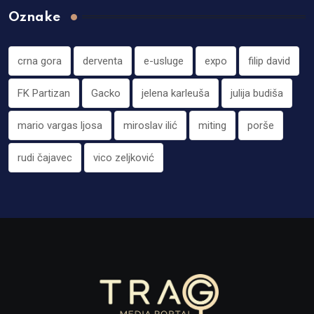
Oznake
crna gora
derventa
e-usluge
expo
filip david
FK Partizan
Gacko
jelena karleuša
julija budiša
mario vargas ljosa
miroslav ilić
miting
porše
rudi čajavec
vico zeljković