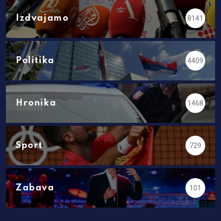
Izdvajamo
8141
Politika
4409
Hronika
1468
Sport
729
Zabava
101