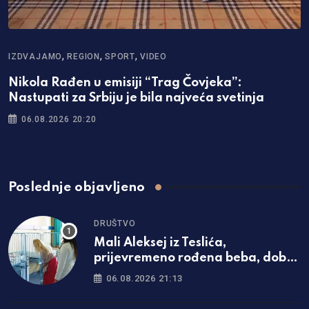
,
,
,
IZDVAJAMO
REGION
SPORT
VIDEO
Nikola Rađen u emisiji “Trag Čovjeka”:
Nastupati za Srbiju je bila najveća svetinja
06.08.2026 20:20
Poslednje objavljeno
DRUŠTVO
Mali Aleksej iz Teslića,
prijevremeno rođena beba, dobio
životnu bitku na UKC-u Srpske
06.08.2026 21:13