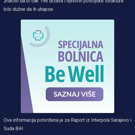
značilo da bi čak 196 država i njihovih policijske struktura
bilo dužne da ih uhapse.
Ova informacija potvrđena je za Raport iz Interpola Sarajevo i
Suda BiH.