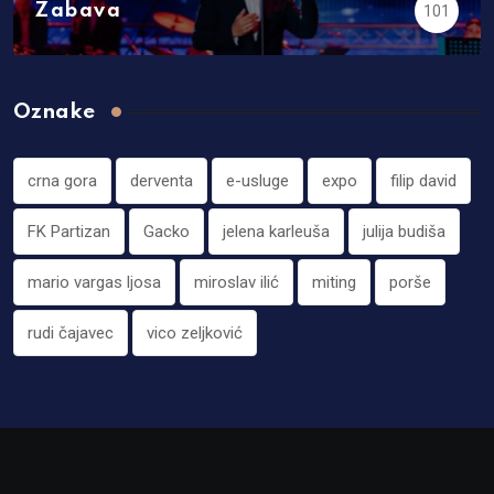
Zabava
101
Oznake
crna gora
derventa
e-usluge
expo
filip david
FK Partizan
Gacko
jelena karleuša
julija budiša
mario vargas ljosa
miroslav ilić
miting
porše
rudi čajavec
vico zeljković