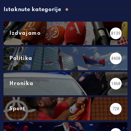
Istaknute kategorije
Izdvajamo
8139
Politika
4408
Hronika
1468
Sport
728