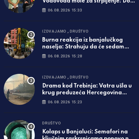
Vodovoda mole za strpljenje: Do
ovog datuma najavili kraj
06.08.2026 15:33
problema
,
IZDVAJAMO
DRUŠTVO
Burna reakcija iz banjalučkog
naselja: Strahuju da će sedam
spratova postati nova praksa
06.08.2026 15:28
,
IZDVAJAMO
DRUŠTVO
Drama kod Trebinja: Vatra ušla u
krug preduzeća Hercegovina
putevi
06.08.2026 15:23
DRUŠTVO
Kolaps u Banjaluci: Semafori na
ključnim raskrsnicama ponovo ne