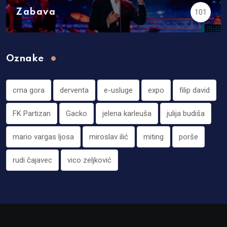
Zabava
101
Oznake
crna gora
derventa
e-usluge
expo
filip david
FK Partizan
Gacko
jelena karleuša
julija budiša
mario vargas ljosa
miroslav ilić
miting
porše
rudi čajavec
vico zeljković