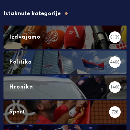
Istaknute kategorije
Izdvajamo
8139
Politika
4408
Hronika
1468
Sport
728