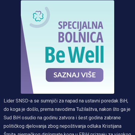
Lider SNSD-a se sumnjiči za napad na ustavni poredak BiH,
do koga je došlo, prema navodima Tužilaštva, nakon što ga je
Sud BiH osudio na godinu zatvora i šest godina zabrane
političkog djelovanja zbog nepoštivanja odluka Kristijana
Šmita, njemačkog diplomate koga u FBiH priznaju za visokog