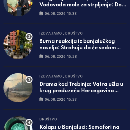
Vodovoda mole za strpljenje: Do
ovog datuma najavili kraj
06.08.2026 15:33
problema
,
IZDVAJAMO
DRUŠTVO
Burna reakcija iz banjalučkog
naselja: Strahuju da će sedam
spratova postati nova praksa
06.08.2026 15:28
,
IZDVAJAMO
DRUŠTVO
Drama kod Trebinja: Vatra ušla u
krug preduzeća Hercegovina
putevi
06.08.2026 15:23
DRUŠTVO
Kolaps u Banjaluci: Semafori na