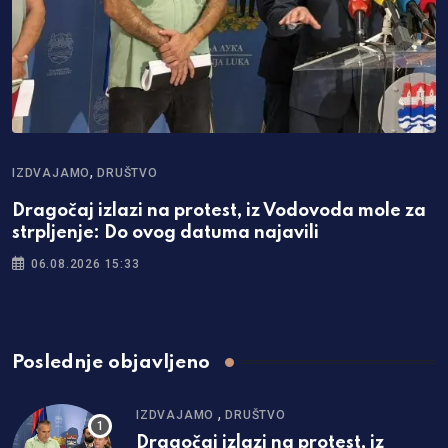
,
IZDVAJAMO
DRUŠTVO
I
Dragočaj izlazi na protest, iz Vodovoda mole za
B
strpljenje: Do ovog datuma najavili
d
06.08.2026 15:33
Poslednje objavljeno
,
IZDVAJAMO
DRUŠTVO
Dragočaj izlazi na protest, iz