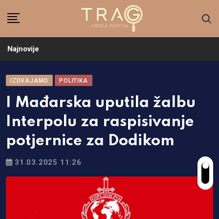
Skip
to
content
Najnovije
IZDVAJAMO
POLITIKA
I Mađarska uputila žalbu
Interpolu za raspisivanje
potjernice za Dodikom
31.03.2025 11:26