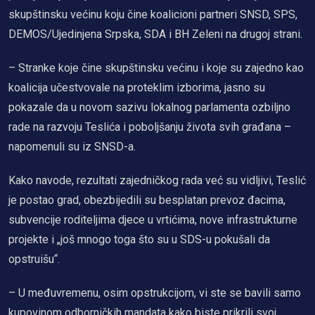
skupštinsku većinu koju čine koalicioni partneri SNSD, SPS,
DEMOS/Ujedinjena Srpska, SDA i BH Zeleni na drugoj strani.
– Stranke koje čine skupštinsku većinu i koje su zajedno kao
koalicija učestvovale na proteklim izborima, jasno su
pokazale da u novom sazivu lokalnog parlamenta ozbiljno
rade na razvoju Teslića i poboljšanju života svih građana –
napomenuli su iz SNSD-a.
Kako navode, rezultati zajedničkog rada već su vidljivi, Teslić
je postao grad, obezbijedili su besplatan prevoz đacima,
subvencije roditeljima djece u vrtićima, nove infrastrukturne
projekte i „još mnogo toga što su u SDS-u pokušali da
opstruišu“.
– U međuvremenu, osim opstrukcijom, vi ste se bavili samo
kupovinom odborničkih mandata kako biste prikrili svoj