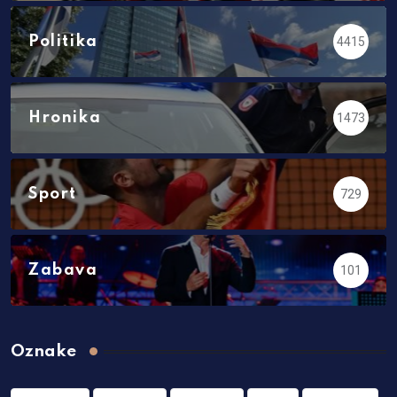
Politika
4415
Hronika
1473
Sport
729
Zabava
101
Oznake