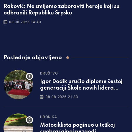
Raković: Ne smijemo zaboraviti heroje koji su
odbranili Republiku Srpsku
08.08.2026 14:43
Poslednje objavljeno
DRUŠTVO
Igor Dodik uručio diplome šestoj
generaciji Škole novih lidera
SNSD-a: „Za Srpsku se najviše
08.08.2026 21:33
borimo znanjem i čašću“
HRONIKA
Motociklista poginuo u teškoj
saobraćajnoj nezgodi