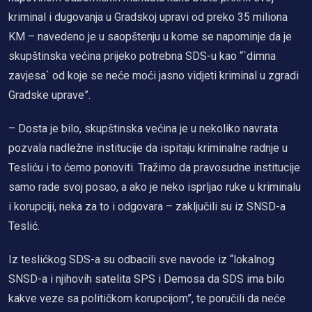
kriminal i dugovanja u Gradskoj upravi od preko 35 miliona
KM – navedeno je u saopštenju u kome se napominje da je
skupštinska većina prijeko potrebna SDS-u kao “`dimna
zavjesa` od koje se neće moći jasno vidjeti kriminal u zgradi
Gradske uprave”.
– Dosta je bilo, skupštinska većina je u nekoliko navrata
pozvala nadležne institucije da ispitaju kriminalne radnje u
Tesliću i to ćemo ponoviti. Tražimo da pravosudne institucije
samo rade svoj posao, a ako je neko isprljao ruke u kriminalu
i korupciji, neka za to i odgovara – zaključili su iz SNSD-a
Teslić.
Iz teslićkog SDS-a su odbacili sve navode iz “lokalnog
SNSD-a i njihovih satelita SPS i Demosa da SDS ima bilo
kakve veze sa političkom korupcijom”, te poručili da neće