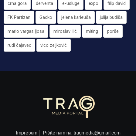
crna gora
derventa
e-usluge
expo
filip david
FK Partizan
Gacko
jelena karleuša
julija budiša
mario vargas ljosa
miroslav ilić
miting
porše
rudi čajavec
vico zeljković
Impresum
│ Pišite nam na:
tragmedia@gmail.com