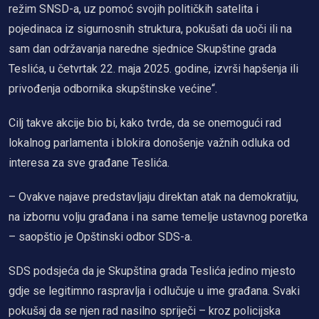
režim SNSD-a, uz pomoć svojih političkih satelita i
pojedinaca iz sigurnosnih struktura, pokušati da uoči ili na
sam dan održavanja naredne sjednice Skupštine grada
Teslića, u četvrtak 22. maja 2025. godine, izvrši hapšenja ili
privođenja odbornika skupštinske većine“.
Cilj takve akcije bio bi, kako tvrde, da se onemogući rad
lokalnog parlamenta i blokira donošenje važnih odluka od
interesa za sve građane Teslića.
– Ovakve najave predstavljaju direktan atak na demokratiju,
na izbornu volju građana i na same temelje ustavnog poretka
– saopštio je Opštinski odbor SDS-a.
SDS podsjeća da je Skupština grada Teslića jedino mjesto
gdje se legitimno raspravlja i odlučuje u ime građana. Svaki
pokušaj da se njen rad nasilno spriječi – kroz policijska