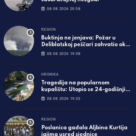
08.08.2026 20:58
REGION
Buktinja ne jenjava: Požar u
Deliblatskoj peščari zahvatio oko
1.500 hektara šume i niskog
08.08.2026 19:08
rastinja
HRONIKA
Tragedija na popularnom
kupalištu: Utopio se 24-godišnji
mladić iz Zavidovića
08.08.2026 19:03
REGION
Poslanica gađala Aljbina Kurtija
jajima usred sjednice