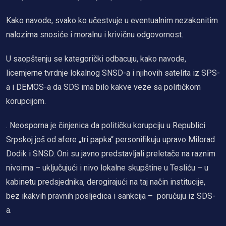
Kako navode, svako ko učestvuje u eventualnim nezakonitim
nalozima snosiće i moralnu i krivičnu odgovornost.
U saopštenju se kategorički odbacuju, kako navode,
licemjerne tvrdnje lokalnog SNSD-a i njihovih satelita iz SPS-
a i DEMOS-a da SDS ima bilo kakve veze sa političkom
korupcijom.
. Neosporna je činjenica da političku korupciju u Republici
Srpskoj još od afere „tri papka“ personifikuju upravo Milorad
Dodik i SNSD. Oni su javno predstavljali preletače na raznim
nivoima – uključujući i nivo lokalne skupštine u Tesliću – u
kabinetu predsjednika, derogirajući na taj način institucije,
bez ikakvih pravnih posljedica i sankcija – poručuju iz SDS-
a.