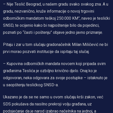
– Nije Teslić Beograd, u našem gradu svako svakog zna. A u
gradu, nezvanično, kruže informacije o novoj trgovini
odborničkim mandatom teškoj 250.000 KM”, naveo je teslićki
SNSD, te ocijenio kako bi najpoštenije bilo da pojedinci,
poznati po “časti i poštenju” objave jedno javno priznanje.
Pitaju i zar u tom slučaju gradonačelnik Milan Miličević ne bi
prvi morao pozvati institucije da ispitaju taj slučaj.
– Kupovina odborničkih mandata novcem koji pripada svim
građanima Teslića je ozbiljno krivično djelo. Onaj ko je
odgovoran, neka odgovara za svoje postupke – istaknuto je
u saopštenju teslićkog SNSD-a.
Ukazano je da se ne samo u ovom slučaju krši zakon, već
SDS pokušava da nasilno prekroji volju građana, uz
podsjećanje da je narod izabrao načelnika na jednoj, a