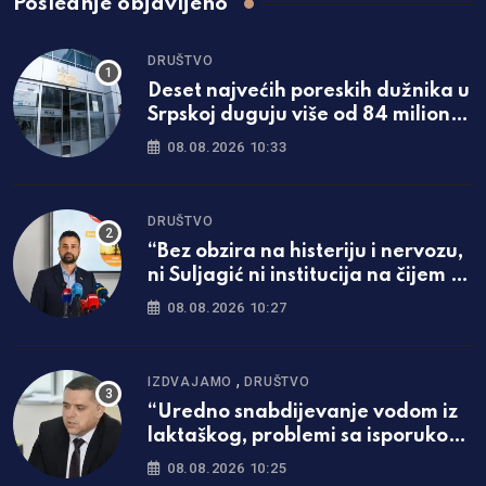
Poslednje objavljeno
DRUŠTVO
Deset najvećih poreskih dužnika u
Srpskoj duguju više od 84 miliona
KM
08.08.2026 10:33
DRUŠTVO
“Bez obzira na histeriju i nervozu,
ni Suljagić ni institucija na čijem je
čelu nisu i ne mogu biti iznad
08.08.2026 10:27
zakona”
,
IZDVAJAMO
DRUŠTVO
“Uredno snabdijevanje vodom iz
laktaškog, problemi sa isporukom
iz banjalučkog Vodovoda”
08.08.2026 10:25