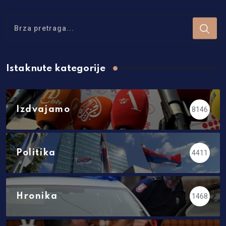
Istaknute kategorije
Izdvajamo
8146
Politika
4411
Hronika
1468