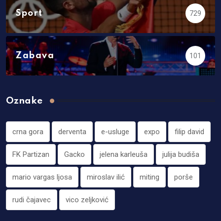
Sport
729
Zabava
101
Oznake
crna gora
derventa
e-usluge
expo
filip david
FK Partizan
Gacko
jelena karleuša
julija budiša
mario vargas ljosa
miroslav ilić
miting
porše
rudi čajavec
vico zeljković