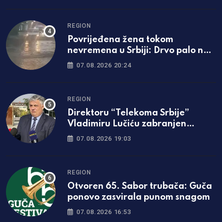
REGION
Povrijeđena žena tokom
nevremena u Srbiji: Drvo palo na
nju, hitno prevezena u bolnicu
07.08.2026 20:24
REGION
Direktoru “Telekoma Srbije”
Vladimiru Lučiću zabranjen
ulazak na Kosmet
07.08.2026 19:03
REGION
Otvoren 65. Sabor trubača: Guča
ponovo zasvirala punom snagom
07.08.2026 16:53