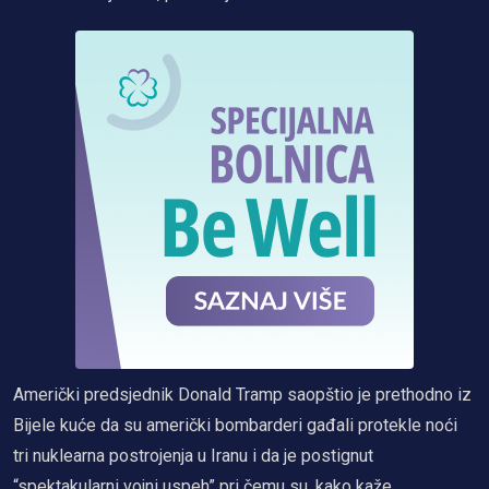
Američki predsjednik Donald Tramp saopštio je prethodno iz
Bijele kuće da su američki bombarderi gađali protekle noći
tri nuklearna postrojenja u Iranu i da je postignut
“spektakularni vojni uspeh” pri čemu su, kako kaže,