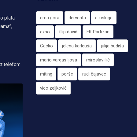
o plata.
crna gora
derventa
e-usluge
jama”,
expo
filip david
FK Partizan
Gacko
jelena karleuša
julija budiša
mario vargas ljosa
miroslav ilić
t telefon:
miting
porše
rudi čajavec
vico zeljković