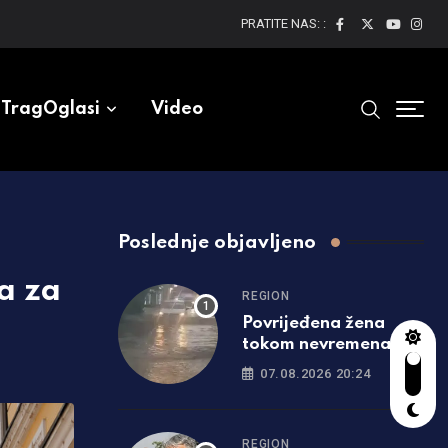
PRATITE NAS: :
TragOglasi
Video
Poslednje objavljeno
a za
REGION
Povrijeđena žena
tokom nevremena u
Srbiji: Drvo palo na
07.08.2026 20:24
nju, hitno prevezena u
bolnicu
REGION