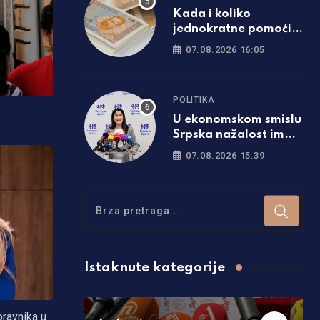
Kada i koliko
jednokratne pomoći
će dobiti penzioneri u
07.08.2026 16:05
Srpskoj
POLITIKA
U ekonomskom smislu
Srpska nažalost ima
gore pokazatelje od
07.08.2026 15:39
Federacije
Istaknute kategorije
pravnika u