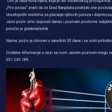
“Ovo je naša nova mjera, koja je dio sistemskog pristupa koji
„Prvi posao“ znači da će Grad Banjaluka podržati one poslod
obezbijediti sredstva za plaćanje njihovih poreza i doprinosa
Javni poziv smo raspisali danas i pozivam poslovne subjekte
poručio je gradonačelnik.
Naime, poziv je otvoren u narednih 30 dana i sa svim potre
Dodatne informacije u vezi sa ovim Javnim pozivom mogu se do
051 245 189.