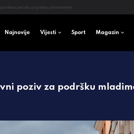
zioneri u Srpskoj
Najnovije
Vijesti
Sport
Magazin
avni poziv za podršku mladim