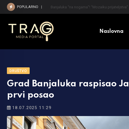
Skip
POPULARNO
Kada i koliko jednokratne pomoći će dobiti pen
to
content
Naslovna
DRUŠTVO
Grad Banjaluka raspisao J
prvi posao
18.07.2025 11:29