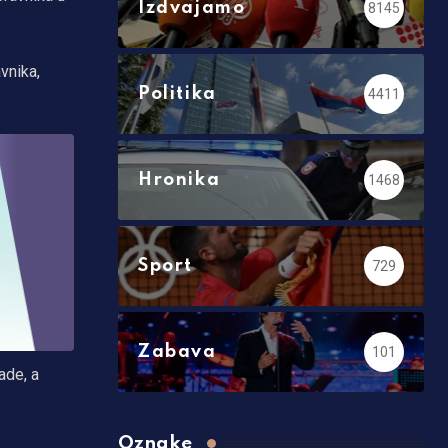
Izdvajamo
8145
vnika,
Politika
4411
Hronika
1468
Sport
729
Zabava
101
ade, a
Oznake