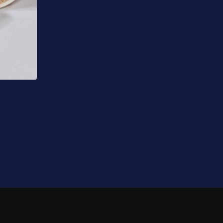
DRUŠTVO
Neočekivan gost u Guči: Orban uživa uz 
pečenje
07.08.2026 15:13