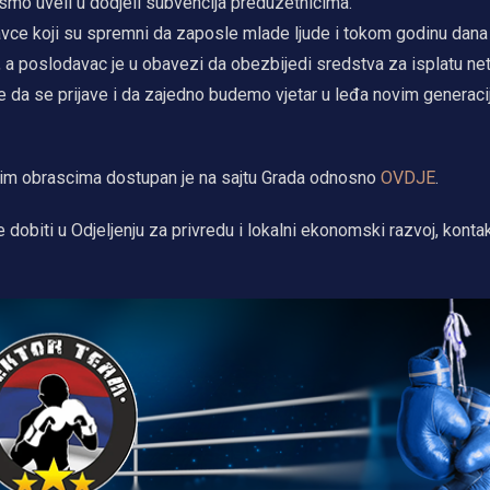
 smo uveli u dodjeli subvencija preduzetnicima.
avce koji su spremni da zaposle mlade ljude i tokom godinu dana
, a poslodavac je u obavezi da obezbijedi sredstva za isplatu net
 da se prijave i da zajedno budemo vjetar u leđa novim generaci
bnim obrascima dostupan je na sajtu Grada odnosno
OVDJE
.
biti u Odjeljenju za privredu i lokalni ekonomski razvoj, kontak