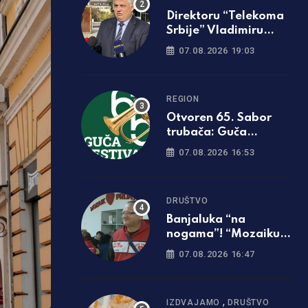
Direktoru “Telekoma
Srbije” Vladimiru
Lučiću zabranjen
07.08.2026 19:03
ulazak na Kosmet
REGION
Otvoren 65. Sabor
trubača: Guča
ponovo zasvirala
07.08.2026 16:53
punom snagom
DRUŠTVO
Banjaluka “na
nogama”! “Mozaiku
prijateljstva”
07.08.2026 16:47
potrebna parcela za
gradnju javne kuhinje
,
IZDVAJAMO
DRUŠTVO