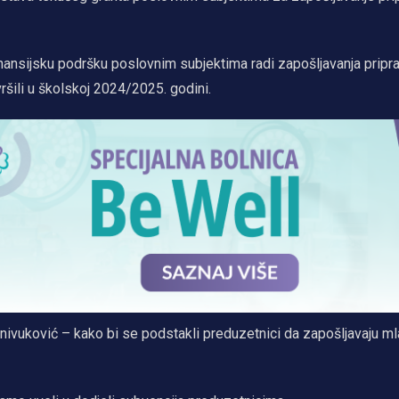
finansijsku podršku poslovnim subjektima radi zapošljavanja pripra
ršili u školskoj 2024/2025. godini.
ivuković – kako bi se podstakli preduzetnici da zapošljavaju ml