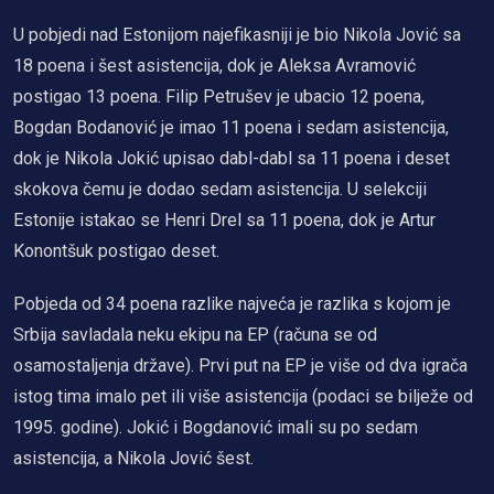
U pobjedi nad Estonijom najefikasniji je bio Nikola Jović sa
18 poena i šest asistencija, dok je Aleksa Avramović
postigao 13 poena. Filip Petrušev je ubacio 12 poena,
Bogdan Bodanović je imao 11 poena i sedam asistencija,
dok je Nikola Jokić upisao dabl-dabl sa 11 poena i deset
skokova čemu je dodao sedam asistencija. U selekciji
Estonije istakao se Henri Drel sa 11 poena, dok je Artur
Konontšuk postigao deset.
Pobjeda od 34 poena razlike najveća je razlika s kojom je
Srbija savladala neku ekipu na EP (računa se od
osamostaljenja države). Prvi put na EP je više od dva igrača
istog tima imalo pet ili više asistencija (podaci se bilježe od
1995. godine). Jokić i Bogdanović imali su po sedam
asistencija, a Nikola Jović šest.