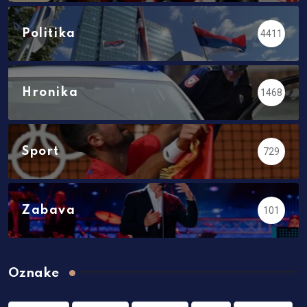
Politika
4411
Hronika
1468
Sport
729
Zabava
101
Oznake