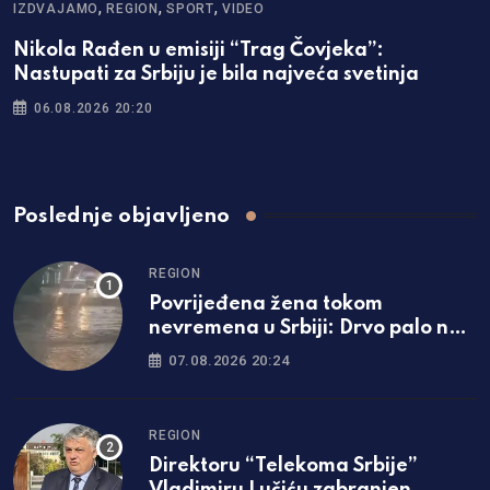
,
,
,
IZDVAJAMO
REGION
SPORT
VIDEO
S
Nikola Rađen u emisiji “Trag Čovjeka”:
F
Nastupati za Srbiju je bila najveća svetinja
M
06.08.2026 20:20
Poslednje objavljeno
REGION
Povrijeđena žena tokom
nevremena u Srbiji: Drvo palo na
nju, hitno prevezena u bolnicu
07.08.2026 20:24
REGION
Direktoru “Telekoma Srbije”