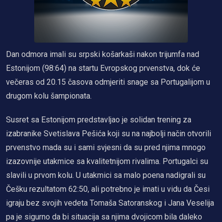
Dan odmora imali su srpski košarkaši nakon trijumfa nad
Estonijom (98:64) na startu Evropskog prvenstva, dok će
večeras od 20.15 časova odmjeriti snage sa Portugalijom u
drugom kolu šampionata.
Susret sa Estonijom predstavljao je solidan trening za
izabranike Svetislava Pešića koji su na najbolji način otvorili
prvenstvo mada su i sami svjesni da su pred njima mnogo
izazovnije utakmice sa kvalitetnijom rivalima. Portugalci su
slavili u prvom kolu. U utakmici sa malo poena nadigrali su
Češku rezultatom 62:50, ali potrebno je imati u vidu da Česi
igraju bez svojih vedeta Tomaša Satoranskog i Jana Veselija
pa je sigurno da bi situacija sa njima dvojicom bila daleko