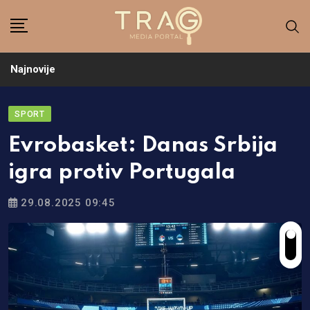
Skip
to
content
Najnovije
SPORT
Evrobasket: Danas Srbija
igra protiv Portugala
29.08.2025 09:45