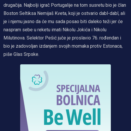
drugačija. Najbolji igrač Portugalije na tom susretu bio je član
Boston Seltiksa Nemijaš Kveta, koji je ostvario dabl-dabl, ali
je i njemu jasno da će mu sada posao biti daleko teži jer će
naspram sebe u reketu imati Nikolu Jokića i Nikolu
Milutinova. Selektor Pešić juče je proslavio 76. rođendan i
bio je zadovoljan izdanjem svojih momaka protiv Estonaca,
piše Glas Srpske.