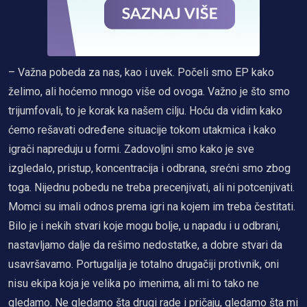
– Važna pobeda za nas, kao i uvek. Počeli smo EP kako
želimo, ali hoćemo mnogo više od ovoga. Važno je što smo
trijumfovali, to je korak ka našem cilju. Hoću da vidim kako
ćemo rešavati određene situacije tokom utakmica i kako
igrači napreduju u formi. Zadovoljni smo kako je sve
izgledalo, pristup, koncentracija i odbrana, srećni smo zbog
toga. Nijednu pobedu ne treba precenjivati, ali ni potcenjivati.
Momci su imali odnos prema igri na kojem im treba čestitati.
Bilo je i nekih stvari koje mogu bolje, u napadu i u odbrani,
nastavljamo dalje da rešimo nedostatke, a dobre stvari da
usavršavamo. Portugalija je totalno drugačiji protivnik, oni
nisu ekipa koja je velika po imenima, ali mi to tako ne
gledamo. Ne gledamo šta drugi rade i pričaju, gledamo šta mi