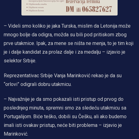
– Videli smo koliko je jaka Turska, mislim da Letonija može
mnogo bolje da odigra, možda su bili pod pritiskom zbog
prve utakmice. Ipak, za mene se ništa ne menja, to je tim koji
je i dalje kandidat za prolaz dalje i za medalju – izjavio je
selektor Srbije.
Reprezentativac Srbije Vanja Marinković rekao je da su
“orlovi” odigrali dobru utakmicu.
– Najvažnije je da smo pokazali isti pristup od prvog do
poslednjeg minuta, spremni smo za sledeću utakmicu sa
Portugalijom. Biće teško, dobili su Češku, ali ako budemo
imali isti ovakav pristup, neće biti problema – izjavio je
Marinković.