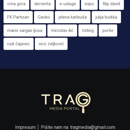
crna gora
derventa
e-usluge
expo
filip david
FK Partizan
Gacko
jelena karleuša
julija budiša
mario vargas ljosa
miroslav ilić
miting
porše
rudi čajavec
vico zeljković
Impresum
│ Pišite nam na:
tragmedia@gmail.com