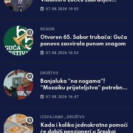
Vladimiru Lučiću zabranjen
ulazak na Kosmet
07.08.2026 19:03
REGION
Otvoren 65. Sabor trubača: Guča
ponovo zasvirala punom snagom
07.08.2026 16:53
DRUŠTVO
Banjaluka “na nogama”!
“Mozaiku prijateljstva” potrebna
parcela za gradnju javne kuhinje
07.08.2026 16:47
,
IZDVAJAMO
DRUŠTVO
Kada i koliko jednokratne pomoći
će dobiti penzioneri u Srpskoj