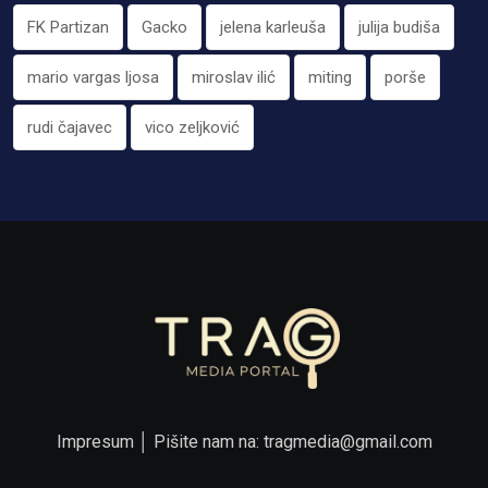
FK Partizan
Gacko
jelena karleuša
julija budiša
mario vargas ljosa
miroslav ilić
miting
porše
rudi čajavec
vico zeljković
Impresum
│ Pišite nam na:
tragmedia@gmail.com