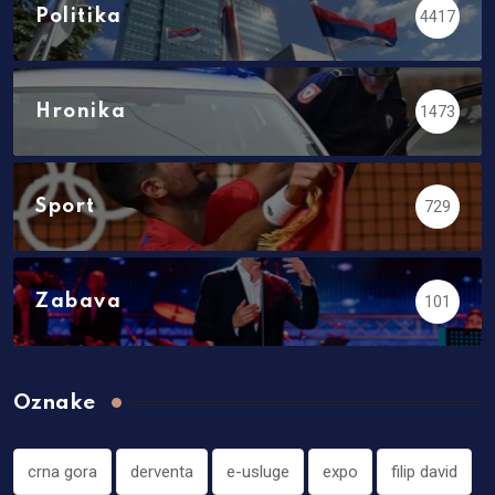
Politika
4417
Hronika
1473
Sport
729
Zabava
101
Oznake
crna gora
derventa
e-usluge
expo
filip david