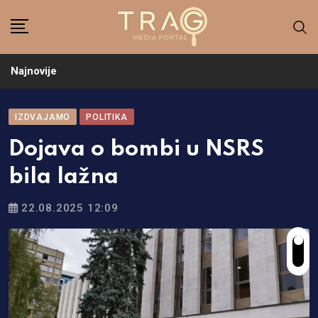
Skip
to
content
Najnovije
IZDVAJAMO
POLITIKA
Dojava o bombi u NSRS
bila lažna
22.08.2025 12:09