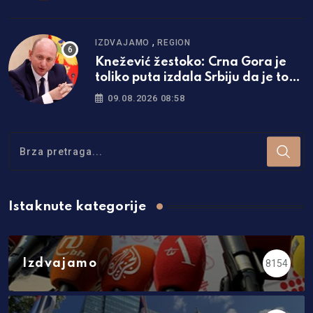
,
IZDVAJAMO
REGION
Knežević žestoko: Crna Gora je
toliko puta izdala Srbiju da je to
dovoljno i za one koji će tek da se
09.08.2026 08:58
rode
Istaknute kategorije
Izdvajamo
8154