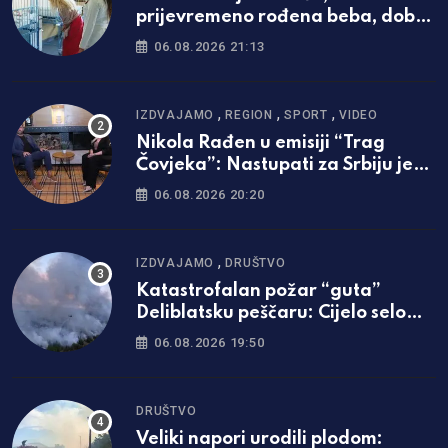
prijevremeno rođena beba, dobio
životnu bitku na UKC-u Srpske
06.08.2026 21:13
,
,
,
IZDVAJAMO
REGION
SPORT
VIDEO
Nikola Rađen u emisiji “Trag
Čovjeka”: Nastupati za Srbiju je
bila najveća svetinja i ponos /foto
06.08.2026 20:20
i video/
,
IZDVAJAMO
DRUŠTVO
Katastrofalan požar “guta”
Deliblatsku peščaru: Cijelo selo
evakuisano
06.08.2026 19:50
DRUŠTVO
Veliki napori urodili plodom: