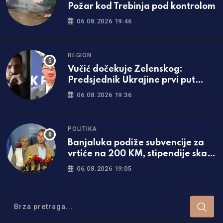
Požar kod Trebinja pod kontrolom
06.08.2026 19:46
REGION
Vučić dočekuje Zelenskog:
Predsjednik Ukrajine prvi put
dolazi u Srbiju
06.08.2026 19:36
POLITIKA
Banjaluka podiže subvencije za
vrtiće na 200 KM, stipendije skaču
za čak 50 odsto!
06.08.2026 19:05