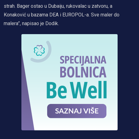
strah. Bager ostao u Dubaiju, rukovalac u zatvoru, a
Konaković u bazama DEA i EUROPOL-a. Sve maler do
malera”, napisao je Dodik.