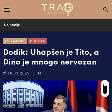
Skip
to
content
Najnovije
IZDVAJAMO
POLITIKA
Dodik: Uhapšen je Tito, a
Dino je mnogo nervozan
18.03.2025 15:34