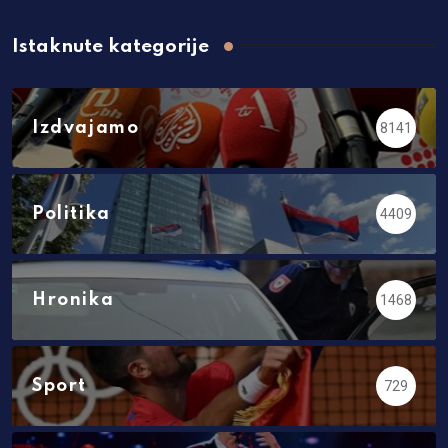
Istaknute kategorije
Izdvajamo
8141
Politika
4409
Hronika
1468
Sport
729