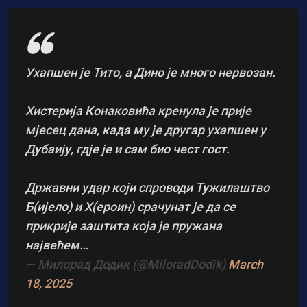
Ухапшен је Тито, а Дино је много нервозан.
Хистерија Конаковића кренула је прије
мјесец дана, када му је другар ухапшен у
Дубаију, гдjе је и сам био чест гост.
Државни удар који спроводи Тужилаштво
Б(ијело) и Х(ероин) срачунат је да се
прикрије заштита која је пружана
највећем…
— Милорад Додик (@MiloradDodik)
March
18, 2025