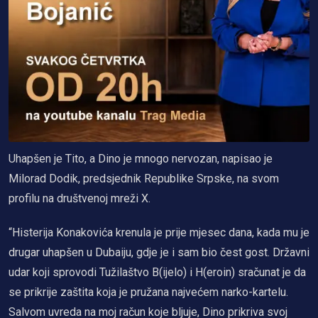
Uhapšen je Tito, a Dino je mnogo nervozan, napisao je
Milorad Dodik, predsjednik Republike Srpske, na svom
profilu na društvenoj mreži X.
“Histerija Konakovića krenula je prije mjesec dana, kada mu je
drugar uhapšen u Dubaiju, gdje je i sam bio čest gost. Državni
udar koji sprovodi Tužilaštvo B(ijelo) i H(eroin) sračunat je da
se prikrije zaštita koja je pružana najvećem narko-kartelu.
Salvom uvreda na moj račun koje bljuje, Dino prikriva svoj