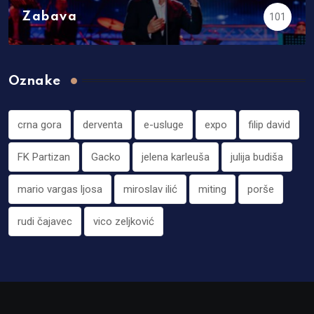
Zabava
101
Oznake
crna gora
derventa
e-usluge
expo
filip david
FK Partizan
Gacko
jelena karleuša
julija budiša
mario vargas ljosa
miroslav ilić
miting
porše
rudi čajavec
vico zeljković