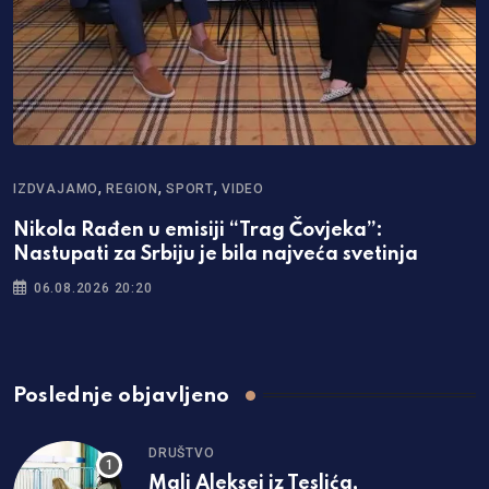
,
,
,
IZDVAJAMO
REGION
SPORT
VIDEO
Nikola Rađen u emisiji “Trag Čovjeka”:
Nastupati za Srbiju je bila najveća svetinja
06.08.2026 20:20
Poslednje objavljeno
DRUŠTVO
Mali Aleksej iz Teslića,