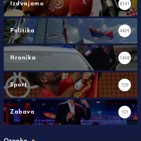
Izdvajamo
8141
Politika
4409
Hronika
1468
Sport
729
Zabava
101
Oznake