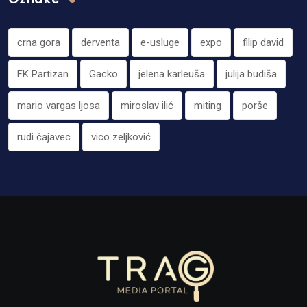
crna gora
derventa
e-usluge
expo
filip david
FK Partizan
Gacko
jelena karleuša
julija budiša
mario vargas ljosa
miroslav ilić
miting
porše
rudi čajavec
vico zeljković