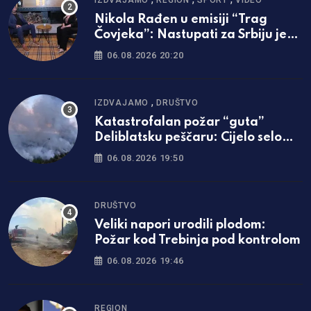
Nikola Rađen u emisiji “Trag
Čovjeka”: Nastupati za Srbiju je
bila najveća svetinja i ponos /foto
06.08.2026 20:20
i video/
,
IZDVAJAMO
DRUŠTVO
Katastrofalan požar “guta”
Deliblatsku peščaru: Cijelo selo
evakuisano
06.08.2026 19:50
DRUŠTVO
Veliki napori urodili plodom:
Požar kod Trebinja pod kontrolom
06.08.2026 19:46
REGION