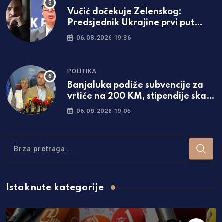
Vučić dočekuje Zelenskog:
Predsjednik Ukrajine prvi put
dolazi u Srbiju
06.08.2026 19:36
POLITIKA
Banjaluka podiže subvencije za
vrtiće na 200 KM, stipendije skaču
za čak 50 odsto!
06.08.2026 19:05
Istaknute kategorije