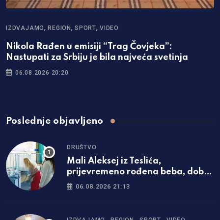
,
,
,
IZDVAJAMO
REGION
SPORT
VIDEO
Nikola Rađen u emisiji “Trag Čovjeka”:
Nastupati za Srbiju je bila najveća svetinja
06.08.2026 20:20
Poslednje objavljeno
DRUŠTVO
Mali Aleksej iz Teslića,
prijevremeno rođena beba, dobio
životnu bitku na UKC-u Srpske
06.08.2026 21:13
,
,
,
IZDVAJAMO
REGION
SPORT
VIDEO