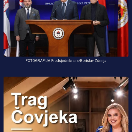
FOTOGRAFIJA:Predsjednikrs.rs/Borislav Zdrinja