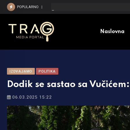
Skip
POPULARNO
Kada i koliko jednokratne pomoći će dobiti pen
to
content
Naslovna
IZDVAJAMO
POLITIKA
Dodik se sastao sa Vučićem: 
06.03.2025 15:22