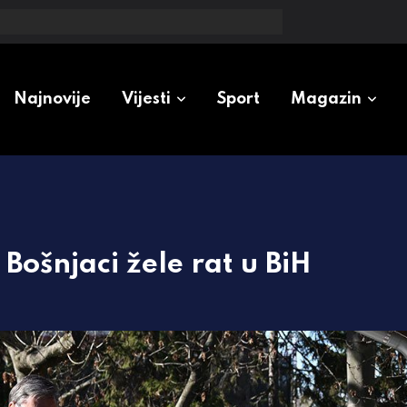
zioneri u Srpskoj
Najnovije
Vijesti
Sport
Magazin
Bošnjaci žele rat u BiH