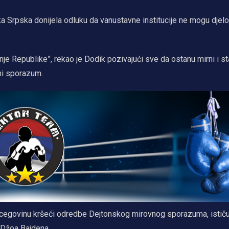
ka Srpska donijela odluku da vanustavne institucije ne mogu djelo
anje Republike”, rekao je Dodik pozivajući sve da ostanu mirni i sta
vni sporazum.
rcegovinu kršeći odredbe Dejtonskog mirovnog sporazuma, ističuć
 Džoa Bajdena.