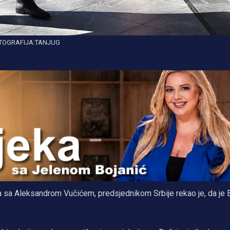
TOGRAFIJA:TANJUG
sa Aleksandrom Vučićem, predsjednikom Srbije rekao je, da je B