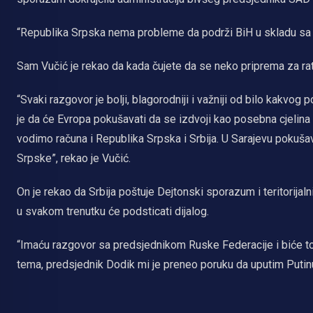
“Republika Srpska nema probleme da podrži BiH u skladu sa 
Sam Vučić je rekao da kada čujete da se neko priprema za rat
“Svaki razgovor je bolji, blagorodniji i važniji od bilo kakvog 
je da će Evropa pokušavati da se izdvoji kao posebna cjelina
vodimo računa i Republika Srpska i Srbija. U Sarajevu pokušav
Srpske”, rekao je Vučić.
On je rekao da Srbija poštuje Dejtonski sporazum i teritorijaln
u svakom trenutku će podsticati dijalog.
“Imaću razgovor sa predsjednikom Ruske Federacije i biće to
tema, predsjednik Dodik mi je preneo poruku da uputim Putinu 