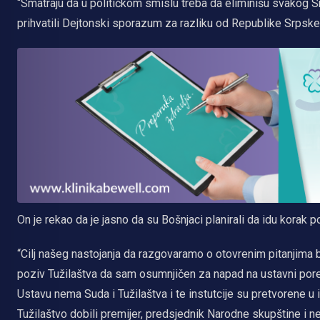
“Smatraju da u političkom smislu treba da eliminišu svakog S
prihvatili Dejtonski sporazum za razliku od Republike Srpske”
On je rekao da je jasno da su Bošnjaci planirali da idu korak p
“Cilj našeg nastojanja da razgovaramo o otovrenim pitanjima b
poziv Tužilaštva da sam osumnjičen za napad na ustavni pore
Ustavu nema Suda i Tužilaštva i te instutcije su pretvorene u
Tužilaštvo dobili premijer, predsjednik Narodne skupštine i nek