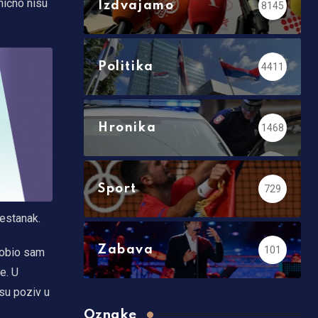
nično nisu
Izdvajamo
8145
Politika
4411
Hronika
1468
Sport
729
nestanak.
Zabava
101
 Dobio sam
e. U
 su poziv u
Oznake