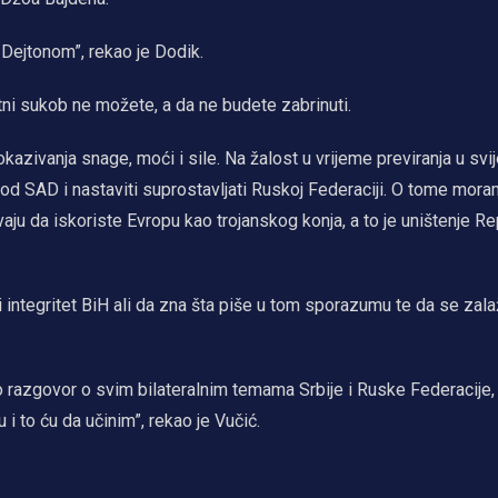
Dejtonom”, rekao je Dodik.
ni sukob ne možete, a da ne budete zabrinuti.
pokazivanja snage, moći i sile. Na žalost u vrijeme previranja u svi
 od SAD i nastaviti suprostavljati Ruskoj Federaciji. O tome mor
aju da iskoriste Evropu kao trojanskog konja, a to je uništenje R
i integritet BiH ali da zna šta piše u tom sporazumu te da se zala
 razgovor o svim bilateralnim temama Srbije i Ruske Federacije, 
i to ću da učinim”, rekao je Vučić.