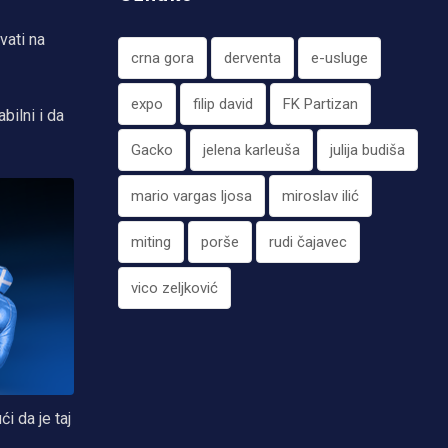
vati na
crna gora
derventa
e-usluge
expo
filip david
FK Partizan
bilni i da
Gacko
jelena karleuša
julija budiša
mario vargas ljosa
miroslav ilić
miting
porše
rudi čajavec
vico zeljković
i da je taj