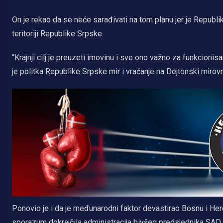
On je rekao da se neće sarađivati na tom planu jer je Republi
teritoriji Republike Srpske.
“Krajnji cilj je preuzeti imovinu i sve ono važno za funkcionis
je politka Republike Srpske mir i vraćanje na Dejtonski miro
Ponovio je i da je međunarodni faktor devastirao Bosnu i He
sporazum dokrajčila administracija bivšeg predsjednika SAD