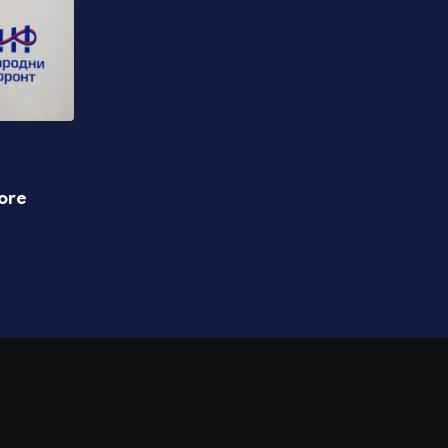
POLITIKA
ore
Stevandić poručio da je u ovoj opštini tri
prvačića nego lani
07.08.2026 14:44