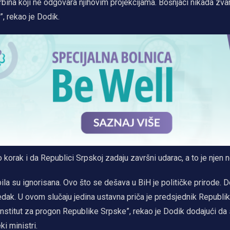
rbina koji ne odgovara njihovim projekcijama. Bošnjaci nikada zva
, rekao je Dodik.
o korak i da Republici Srpskoj zadaju završni udarac, a to je njen 
ila su ignorisana. Ovo što se dešava u BiH je političke prirode.
dak. U ovom slučaju jedina ustavna priča je predsjednik Republik
 institut za progon Republike Srpske”, rekao je Dodik dodajući da
i ministri.