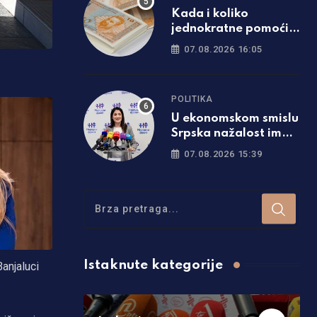
Kada i koliko
jednokratne pomoći
će dobiti penzioneri u
07.08.2026 16:05
Srpskoj
POLITIKA
U ekonomskom smislu
Srpska nažalost ima
gore pokazatelje od
07.08.2026 15:39
Federacije
Istaknute kategorije
anjaluci