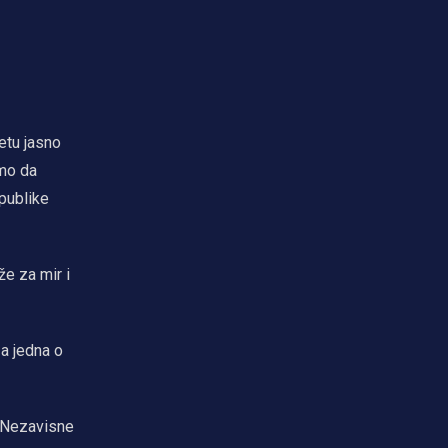
jetu jasno
amo da
epublike
že za mir i
a jedna o
Nezavisne