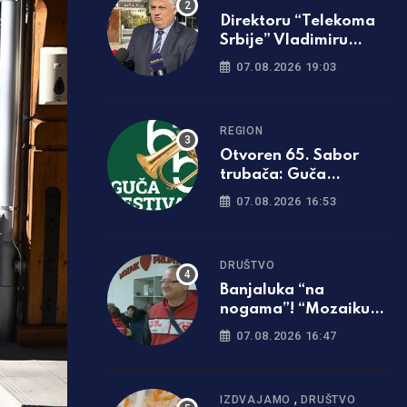
Direktoru “Telekoma
Srbije” Vladimiru
Lučiću zabranjen
07.08.2026 19:03
ulazak na Kosmet
REGION
Otvoren 65. Sabor
trubača: Guča
ponovo zasvirala
07.08.2026 16:53
punom snagom
DRUŠTVO
Banjaluka “na
nogama”! “Mozaiku
prijateljstva”
07.08.2026 16:47
potrebna parcela za
gradnju javne kuhinje
,
IZDVAJAMO
DRUŠTVO