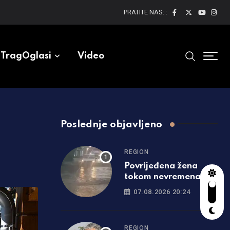
PRATITE NAS: :
TragOglasi
Video
Poslednje objavljeno
REGION
Povrijeđena žena
tokom nevremena u
Srbiji: Drvo palo na
07.08.2026 20:24
nju, hitno prevezena u
bolnicu
REGION