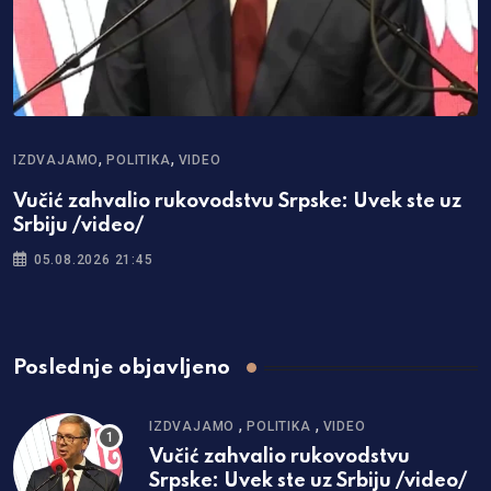
,
,
IZDVAJAMO
POLITIKA
VIDEO
I
Vučić zahvalio rukovodstvu Srpske: Uvek ste uz
S
Srbiju /video/
o
05.08.2026 21:45
Poslednje objavljeno
,
,
IZDVAJAMO
POLITIKA
VIDEO
Vučić zahvalio rukovodstvu
Srpske: Uvek ste uz Srbiju /video/