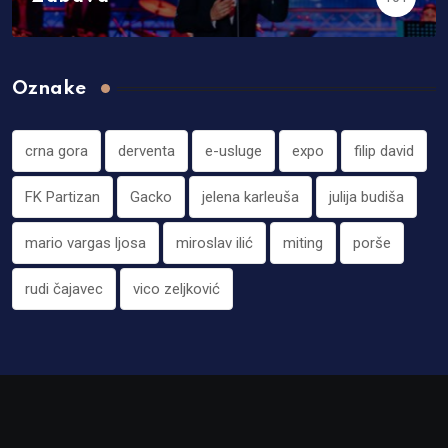
Oznake
crna gora
derventa
e-usluge
expo
filip david
FK Partizan
Gacko
jelena karleuša
julija budiša
mario vargas ljosa
miroslav ilić
miting
porše
rudi čajavec
vico zeljković