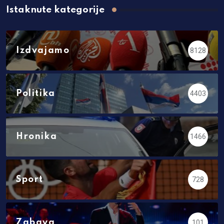
Istaknute kategorije
Izdvajamo
8128
Politika
4403
Hronika
1466
Sport
728
Zabava
101