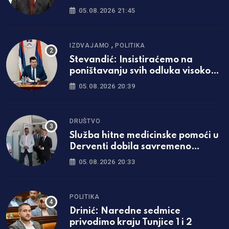
05.08.2026 21:45
,
IZDVAJAMO
POLITIKA
Stevandić: Insistiraćemo na
poništavanju svih odluka visokog
predstavnika
05.08.2026 20:39
DRUŠTVO
Služba hitne medicinske pomoći u
Derventi dobila savremeno
opremljen prostor
05.08.2026 20:33
POLITIKA
Drinić: Naredne sedmice
privodimo kraju Tunjice 1 i 2