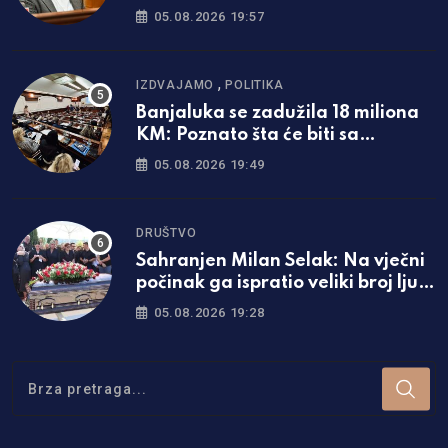
05.08.2026 19:57
,
IZDVAJAMO
POLITIKA
Banjaluka se zadužila 18 miliona
KM: Poznato šta će biti sa
naplatom parkinga
05.08.2026 19:49
DRUŠTVO
Sahranjen Milan Selak: Na vječni
počinak ga ispratio veliki broj ljudi
/foto/
05.08.2026 19:28