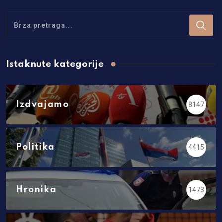
Istaknute kategorije
Izdvajamo
8147
Politika
4415
Hronika
1473