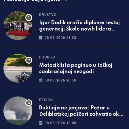
DRUŠTVO
Igor Dodik uručio diplome šestoj
generaciji Škole novih lidera
SNSD-a: „Za Srpsku se najviše
08.08.2026 21:33
borimo znanjem i čašću“
HRONIKA
Motociklista poginuo u teškoj
saobraćajnoj nezgodi
08.08.2026 20:58
REGION
Buktinja ne jenjava: Požar u
Deliblatskoj peščari zahvatio oko
1.500 hektara šume i niskog
08.08.2026 19:08
rastinja