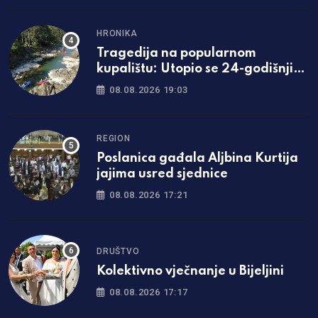
HRONIKA
Tragedija na popularnom
kupalištu: Utopio se 24-godišnji
mladić iz Zavidovića
08.08.2026 19:03
REGION
Poslanica gađala Aljbina Kurtija
jajima usred sjednice
08.08.2026 17:21
DRUŠTVO
Kolektivno vječnanje u Bijeljini
08.08.2026 17:17