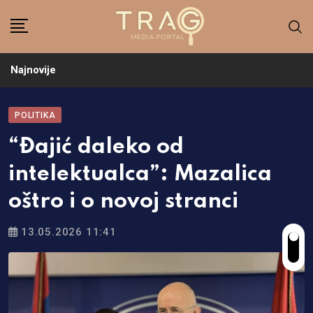
Skip
to
content
Najnovije
POLITIKA
“Đajić daleko od
intelektualca”: Mazalica
oštro i o novoj stranci
13.05.2026 11:41