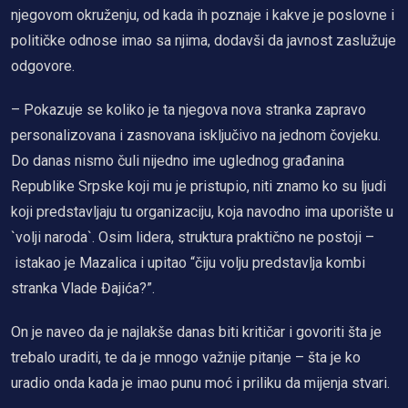
njegovom okruženju, od kada ih poznaje i kakve je poslovne i
političke odnose imao sa njima, dodavši da javnost zaslužuje
odgovore.
– Pokazuje se koliko je ta njegova nova stranka zapravo
personalizovana i zasnovana isključivo na jednom čovjeku.
Do danas nismo čuli nijedno ime uglednog građanina
Republike Srpske koji mu je pristupio, niti znamo ko su ljudi
koji predstavljaju tu organizaciju, koja navodno ima uporište u
`volji naroda`. Osim lidera, struktura praktično ne postoji –
istakao je Mazalica i upitao “čiju volju predstavlja kombi
stranka Vlade Đajića?”.
On je naveo da je najlakše danas biti kritičar i govoriti šta je
trebalo uraditi, te da je mnogo važnije pitanje – šta je ko
uradio onda kada je imao punu moć i priliku da mijenja stvari.