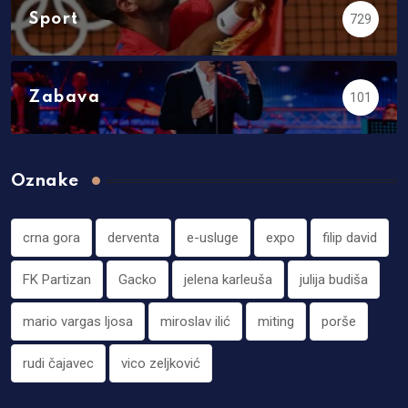
Sport
729
Zabava
101
Oznake
crna gora
derventa
e-usluge
expo
filip david
FK Partizan
Gacko
jelena karleuša
julija budiša
mario vargas ljosa
miroslav ilić
miting
porše
rudi čajavec
vico zeljković