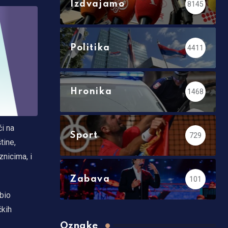
Izdvajamo
8145
Politika
4411
Hronika
1468
i na
Sport
729
tine,
znicima, i
Zabava
101
ubio
čkih
Oznake