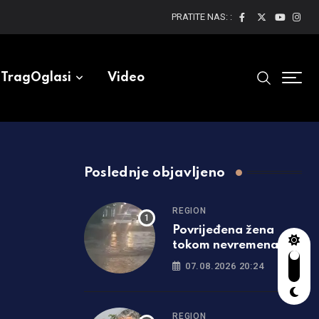
PRATITE NAS: :
TragOglasi
Video
Poslednje objavljeno
REGION
Povrijeđena žena
tokom nevremena u
Srbiji: Drvo palo na
07.08.2026 20:24
nju, hitno prevezena u
bolnicu
REGION