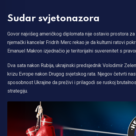
Sudar svjetonazora
Govor najvišeg američkog diplomata nije ostavio prostora za 
njemački kancelar Fridrih Merc rekao je da kulturni ratovi po
Emanuel Makron izjednačio je teritorijalni suverenitet s prav
Dva sata nakon Rubija, ukrajinski predsjednik Volodimir Zelen
krizu Evrope nakon Drugog svjetskog rata. Njegov četvrti nast
sposobnost Ukrajine da preživi i prilagodi se ruskoj brutalno
strategiju.