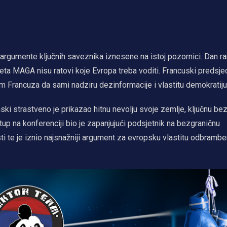
argumente ključnih saveznika iznesene na istoj pozornici. Dan ran
kreta MAGA nisu ratovi koje Evropa treba voditi. Francuski predsje
om Francuza da sami nadziru dezinformacije i vlastitu demokratiju
ski strastveno je prikazao hitnu nevolju svoje zemlje, ključnu b
up na konferenciji bio je zapanjujući podsjetnik na bezgraničnu
sti te je iznio najsnažniji argument za evropsku vlastitu odbramb