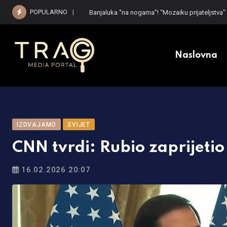
Skip
POPULARNO
Kada i koliko jednokratne pomoći će dobiti pen
to
content
Naslovna
IZDVAJAMO
SVIJET
CNN tvrdi: Rubio zaprijetio
16.02.2026 20:07