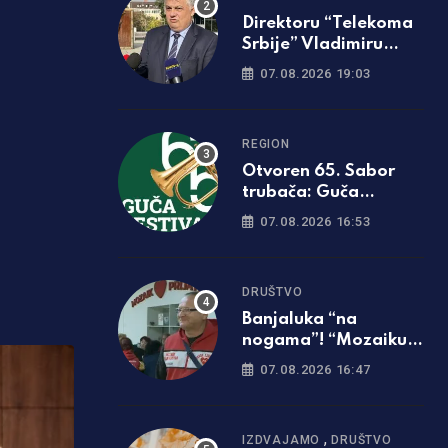
Direktoru “Telekoma
Srbije” Vladimiru
Lučiću zabranjen
07.08.2026 19:03
ulazak na Kosmet
REGION
Otvoren 65. Sabor
trubača: Guča
ponovo zasvirala
07.08.2026 16:53
punom snagom
DRUŠTVO
Banjaluka “na
nogama”! “Mozaiku
prijateljstva”
07.08.2026 16:47
potrebna parcela za
gradnju javne kuhinje
,
IZDVAJAMO
DRUŠTVO