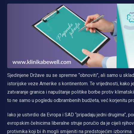
Sjedinjene Države su se spremne “obnoviti”, ali samo u sklad
istorijske veze Amerike s kontinentom. Te vrijednosti, kako je
zatvaranje granica i napuštanje politike borbe protiv klimatsk
to ne samo u pogledu odbrambenih budžeta, već korjenitu pro
Iako je ustvrdio da Evropa i SAD “pripadaju jedni drugima”, poru
evropskim čelnicima liberalne struje poručio da je cijeli njiho
protivnika koji bi ih mogli smijeniti na predstojećim izborima.