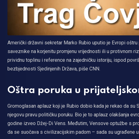
Američki državni sekretar Marko Rubio uputio je Evropi oštr
saveznike na korjenitu promjenu vrijednosti ili u protivnom ri
prividnu toplinu i reference na zajedničku istoriju, ispod povr
bezbjednosti Sjedinjenih Država, piše CNN.
Oštra poruka u prijateljsk
Gromoglasan aplauz koji je Rubio dobio kada je rekao da su SA
njegovu pravu političku poruku. Bio je to aplauz olakšanja ev
godine izveo Džej-Di Vens. Međutim, Vensove optužbe s proš
da se suočava s civilizacijskim padom – sada su ugrađene u 