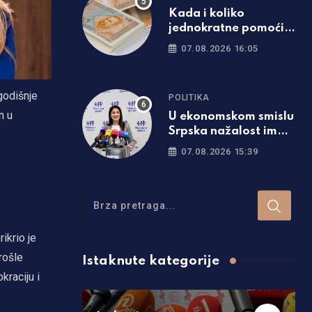
Kada i koliko
jednokratne pomoći
će dobiti penzioneri u
07.08.2026 16:05
Srpskoj
godišnje
POLITIKA
n u
U ekonomskom smislu
Srpska nažalost ima
gore pokazatelje od
07.08.2026 15:39
Federacije
ikrio je
rošle
Istaknute kategorije
raciju i