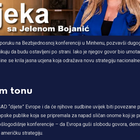
u poruku na Bezbjednosnoj konferenciji u Minhenu, pozvavši dugo
zikuju da budu ostavljeni po strani. Iako je njegov govor bio umota
šine se krila jasna ucjena koja odražava novu strategiju nacionalne
om tonu
D “dijete” Evrope i da će njihove sudbine uvijek biti povezane pr
ropske publike koja se pripremala za napad sličan onome koji je p
logodišnje konferencije – da Evropa guši slobodu govora, demok
američku strategiju.