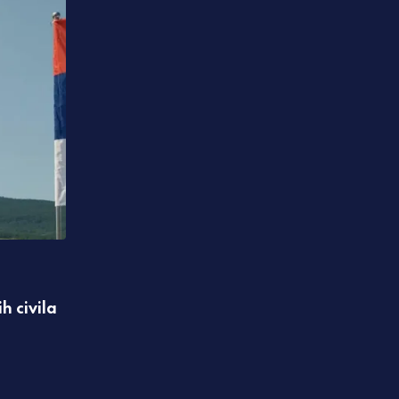
,
IZDVAJAMO
REGION
h civila
Knežević: Objaviću dokumente koji će ob
Crne Gore
07.08.2026 10:02