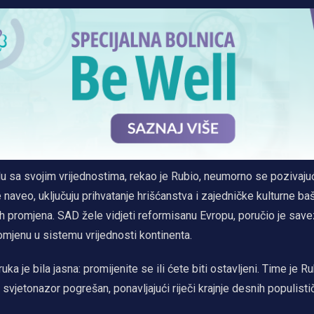
u sa svojim vrijednostima, rekao je Rubio, neumorno se pozivajuć
 naveo, uključuju prihvatanje hrišćanstva i zajedničke kulturne baš
ih promjena. SAD žele vidjeti reformisanu Evropu, poručio je save
mjenu u sistemu vrijednosti kontinenta.
ka je bila jasna: promijenite se ili ćete biti ostavljeni. Time je R
v svjetonazor pogrešan, ponavljajući riječi krajnje desnih populisti