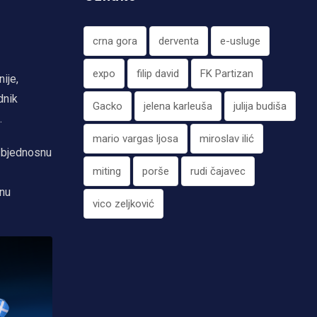
crna gora
derventa
e-usluge
expo
filip david
FK Partizan
ije,
dnik
Gacko
jelena karleuša
julija budiša
.
mario vargas ljosa
miroslav ilić
ezbjednosnu
miting
porše
rudi čajavec
enu
vico zeljković