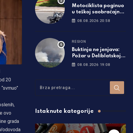
Motociklista poginuo
u teškoj saobraćajnoj
nezgodi
08.08.2026 20:58
REGION
Buktinja ne jenjava:
Požar u Deliblatskoj
peščari zahvatio oko
08.08.2026 19:08
1.500 hektara šume i
d
niskog rastinja
 od 20
 “svrnuo”
oslenih,
Istaknute kategorije
je ovo
tine grada
e Vodovoda