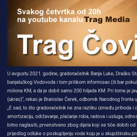
U avgustu 2021. godine, gradonačelnik Banja Luke, Draško St
banjalučkog Vodovoda i tom prilikom informisao (ili bar poku
miliona KM, a da je dobit samo 200 hiljada KM. Pri tome je ja
(ukrao)“, rekao je Branislav Čerek, odbornik Narodnog fronta 
„E sad, to što gradonačelnik ne zna razliku između prihoda i d
amortizaciju, održavanje, plaćanje roba, radova i usluga, odn
bitno naglasiti, prvenstveno zbog dijela koji se tiče dobiti o
prijedlog odluke o poskupljenju vode koju je u skupštinsku p