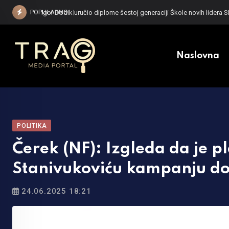
Skip
POPULARNO
Igor Dodik uručio diplome šestoj generaciji Škole novih lidera
to
content
Naslovna
POLITIKA
Čerek (NF): Izgleda da je p
Stanivukoviću kampanju do
24.06.2025 18:21