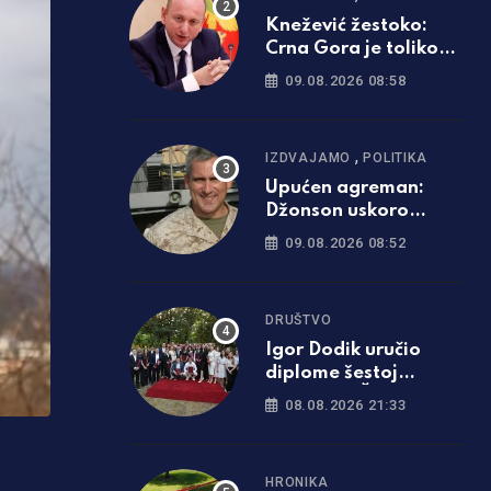
Knežević žestoko:
Crna Gora je toliko
puta izdala Srbiju da
09.08.2026 08:58
je to dovoljno i za one
koji će tek da se rode
,
IZDVAJAMO
POLITIKA
Upućen agreman:
Džonson uskoro
postaje ambasador
09.08.2026 08:52
SAD u BiH
DRUŠTVO
Igor Dodik uručio
diplome šestoj
generaciji Škole novih
08.08.2026 21:33
lidera SNSD-a: „Za
Srpsku se najviše
borimo znanjem i
HRONIKA
čašću“