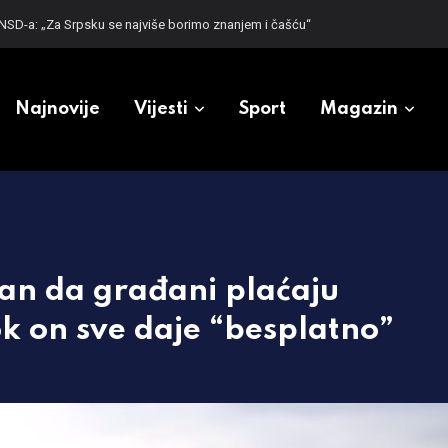
 SNSD-a: „Za Srpsku se najviše borimo znanjem i čašću“
Najnovije
Vijesti
Sport
Magazin
lan da građani plaćaju
k on sve daje “besplatno”