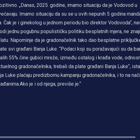
pozitivno. „Danas, 2025. godine, imamo situaciju da je Vodovod u
ećavaju. Imamo situaciju da su se u ovih nepunih 5 godina mand
. Čak je i ginekolog u jednom periodu bio direktor Vodovoda“, na
di jednu pogubnu populističku politiku besplatnih mjera, ne znaj
platu. Napominje da je gradonačelnik tako dao besplatne priključk
ate svi građani Banja Luke. “Podaci koji su poražavajući su da ba
lih 55% čine gubici mreže, između ostalog i krađa vode, odnos
aktuelnog gradonačelnika, trebali da plate građani Banja Luke“, ist
anja Luke plaćaju predizbornu kampanju gradonačelnika, i to na nač
ađanima.Ako je i od njega, previše je.“