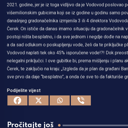
2021. godine, jer je iz toga vidljivo da je Vodovod poslovao 
višemilionskim gubicima koji se iz godine u godinu samo pov
današnjeg gradonačelnika izmjenila 3 ili 4 direktora Vodovoda
Čerek. On ističe da danas imamo situaciju da gradonačelnik vo
postoji ništa besplatno, i da sve jednom i negdje dođe na na
a da sad odlukom o poskupljenju vode, želi da te priključke pl
Vodovod naplati tek oko 45% isporučene vode!?! Dok preosta
nelegalni priključci. I ove gubitke bi, prema mišljenju i planu 
Čerek, te zaključio na kraju: „Izgleda da je plan da građani B
sve prvo da daje “besplatno”, a onda će sve to da fakturiše gr
Podijelite vijest
Pročitajte još