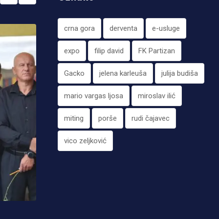
crna gora
derventa
e-usluge
expo
filip david
FK Partizan
Gacko
jelena karleuša
julija budiša
mario vargas ljosa
miroslav ilić
miting
porše
rudi čajavec
vico zeljković