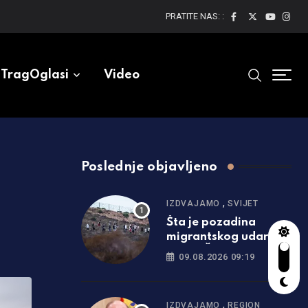
PRATITE NAS: :
TragOglasi
Video
Poslednje objavljeno
,
IZDVAJAMO
SVIJET
Šta je pozadina
migrantskog udara
na jug Španije
09.08.2026 09:19
,
IZDVAJAMO
REGION