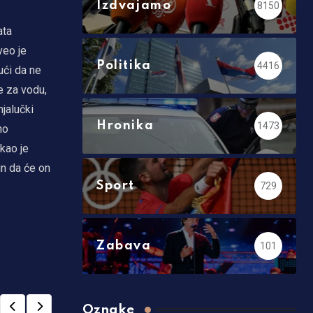
Izdvajamo
8150
ata
veo je
Politika
4416
ući da ne
e za vodu,
njalučki
Hronika
1473
no
akao je
in da će on
Sport
729
Zabava
101
Oznake