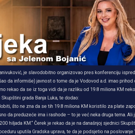
anivuković, je slavodobitno organizovao pres konferenciju ispre
šao da informiše) javnost o tome da je Vodovod a.d. imao prihod
vno rekao da se iz toga vidi da je razliku od 19.8 miliona KM neko
u Skupštini grada Banja Luka, te dodao:
obiti, što ne zna da se tih 19.8 miliona KM koristilo za plate zap
osno da preduzeće ima i rashode – to je već neka druga tema. Ali 
d 200 hiljada KM.“ Čerek je rekao da je na današnjoj sjednici Skupš
roceduru uputila Gradska uprava, te da je podsjetio na poslovanj