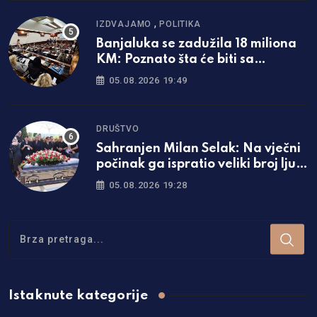
,
IZDVAJAMO
POLITIKA
Banjaluka se zadužila 18 miliona
KM: Poznato šta će biti sa
naplatom parkinga
05.08.2026 19:49
DRUŠTVO
Sahranjen Milan Selak: Na vječni
počinak ga ispratio veliki broj ljudi
/foto/
05.08.2026 19:28
Istaknute kategorije