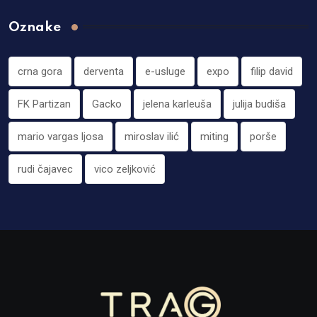
Oznake
crna gora
derventa
e-usluge
expo
filip david
FK Partizan
Gacko
jelena karleuša
julija budiša
mario vargas ljosa
miroslav ilić
miting
porše
rudi čajavec
vico zeljković