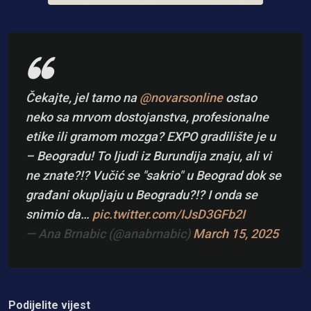
Čekajte, jel tamo na
@novarsonline
ostao
neko sa mrvom dostojanstva, profesionalne
etike ili gramom mozga? EXPO gradilište je u
– Beogradu! To ljudi iz Burundija znaju, ali vi
ne znate?!? Vučić se "sakrio" u Beograd dok se
građani okupljaju u Beogradu?!? I onda se
snimio da…
pic.twitter.com/IJsD3GFb2I
— Ana Brnabic (@anabrnabic)
March 15, 2025
Podijelite vijest