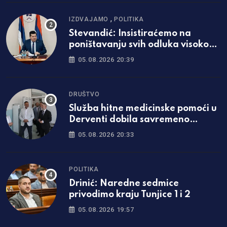
,
IZDVAJAMO
POLITIKA
Stevandić: Insistiraćemo na
poništavanju svih odluka visokog
predstavnika
05.08.2026 20:39
DRUŠTVO
Služba hitne medicinske pomoći u
Derventi dobila savremeno
opremljen prostor
05.08.2026 20:33
POLITIKA
Drinić: Naredne sedmice
privodimo kraju Tunjice 1 i 2
05.08.2026 19:57