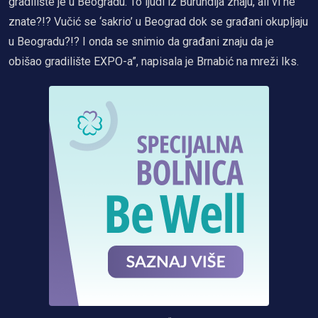
gradilište je u Beogradu. To ljudi iz Burundija znaju, ali vi ne
znate?!? Vučić se ‘sakrio’ u Beograd dok se građani okupljaju
u Beogradu?!? I onda se snimio da građani znaju da je
obišao gradilište EXPO-a”, napisala je Brnabić na mreži Iks.