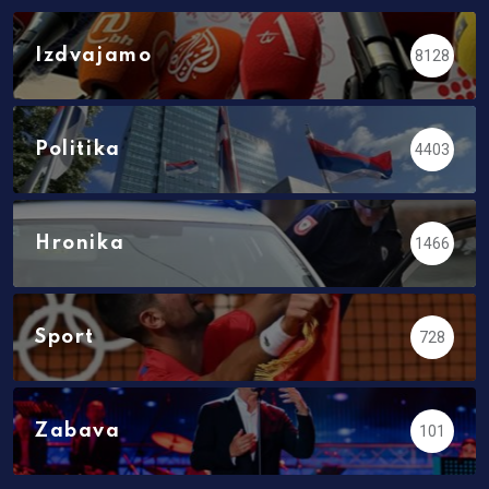
Izdvajamo
8128
Politika
4403
Hronika
1466
Sport
728
Zabava
101