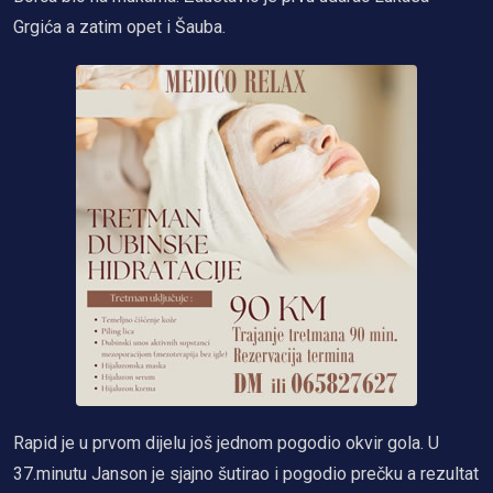
Grgića a zatim opet i Šauba.
Rapid je u prvom dijelu još jednom pogodio okvir gola. U
37.minutu Janson je sjajno šutirao i pogodio prečku a rezultat