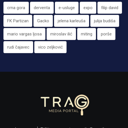
crna gora
derventa
e-usluge
expo
filip david
FK Partizan
Gacko
jelena karleuša
julija budiša
mario vargas ljosa
miroslav ilić
miting
porše
rudi čajavec
vico zeljković