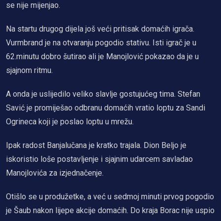
se nije mijenjao.
Na startu drugog dijela još veći pritisak domaćih igrača.
Vurmbrand je na otvaranju pogodio stativu. Isti igrač je u
62.minutu dobro šutirao ali je Manojlović pokazao da je u
sjajnom ritmu.
A onda je uslijedilo veliko slavlje gostujućeg tima. Stefan
Savić je promiješao odbranu domaćih vratio loptu za Sandi
Ogrineca koji je poslao loptu u mrežu.
Ipak radost Banjalučana je kratko trajala. Dion Beljo je
iskoristio loše postavljenje i sjajnim udarcem savladao
Manojlovića za izjednačenje.
Otišlo se u produžetke, a već u sedmoj minuti prvog pogodio
je Šaub nakon lijepe akcije domaćih. Do kraja Borac nije uspio