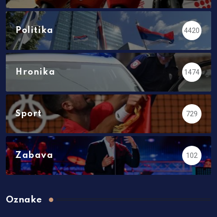
Politika
4420
Hronika
1474
Sport
729
Zabava
102
Oznake