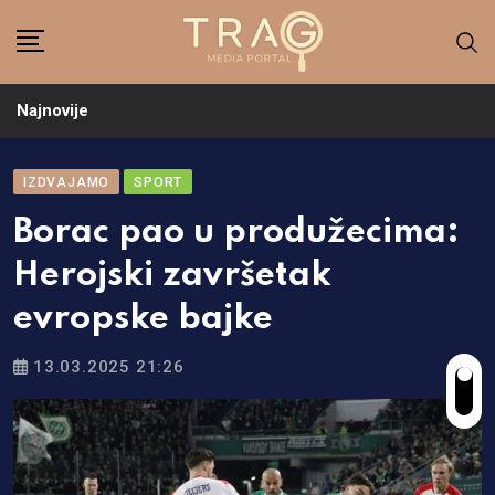
Skip
to
content
Najnovije
IZDVAJAMO
SPORT
Borac pao u produžecima:
Herojski završetak
evropske bajke
13.03.2025 21:26