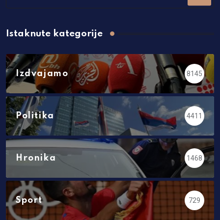
Istaknute kategorije
Izdvajamo
8145
Politika
4411
Hronika
1468
Sport
729