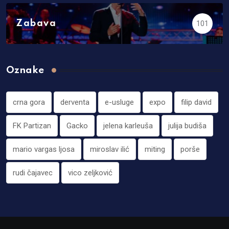
Zabava
101
Oznake
crna gora
derventa
e-usluge
expo
filip david
FK Partizan
Gacko
jelena karleuša
julija budiša
mario vargas ljosa
miroslav ilić
miting
porše
rudi čajavec
vico zeljković