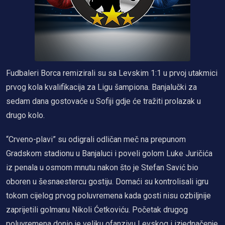
Fudbaleri Borca remizirali su sa Levskim 1:1 u prvoj utakmici
prvog kola kvalifikacija za Ligu šampiona. Banjalučki za
sedam dana gostovaće u Sofiji gdje će tražiti prolazak u
drugo kolo.
“Crveno-plavi” su odigrali odličan meč na prepunom
Gradskom stadionu u Banjaluci i poveli golom Luke Juričića
iz penala u osmom mnutu nakon što je Stefan Savić bio
oboren u šesnaestercu gostiju. Domaći su kontrolisali igru
tokom cijelog prvog poluvremena kada gosti nisu ozbiljnije
zaprijetili golmanu Nikoli Ćetkoviću. Početak drugog
poluvremena donio je veliku ofanzivu Levskog i izjednačenje