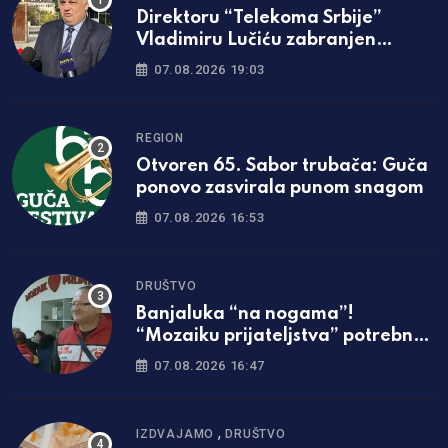
Direktoru “Telekoma Srbije”
Vladimiru Lučiću zabranjen
ulazak na Kosmet
07.08.2026 19:03
REGION
Otvoren 65. Sabor trubača: Guča
ponovo zasvirala punom snagom
07.08.2026 16:53
DRUŠTVO
Banjaluka “na nogama”!
“Mozaiku prijateljstva” potrebna
parcela za gradnju javne kuhinje
07.08.2026 16:47
,
IZDVAJAMO
DRUŠTVO