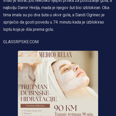
Imao je Borac još nekoliko lijepih prilika za postizanje gola, a
najbolju Damir Hrelja, mada je njegov šut bio izblokiran. Oba
tima imala su po dva šuta u okvir gola, a Sandi Ogrinec je
spriječio da gosti povedu u 74. minutu kada je izblokirao
loptu koja je išla prema golu.
GLASSRPSKE.COM