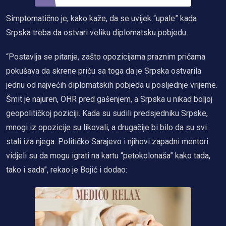
Simptomatično je, kako kaže, da se uvijek “upale” kada
Srpska treba da ostvari veliku diplomatsku pobjedu.
“Postavlja se pitanje, zašto opozicijama praznim pričama
pokušava da skrene priču sa toga da je Srpska ostvarila
jednu od najvećih diplomatskih pobjeda u posljednje vrijeme.
Šmit je najuren, OHR pred gašenjem, a Srpska u nikad boljoj
geopolitičkoj poziciji. Kada su sudili predsjedniku Srpske,
mnogi iz opozicije su likovali, a drugačije bi bilo da su svi
stali iza njega. Političko Sarajevo i njihovi zapadni mentori
vidjeli su da mogu igrati na kartu “petokolonaša” kako tada,
tako i sada”, rekao je Bojić i dodao: