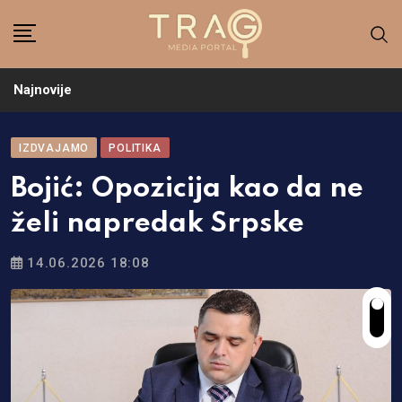
Skip
to
content
Najnovije
IZDVAJAMO
POLITIKA
Bojić: Opozicija kao da ne
želi napredak Srpske
14.06.2026 18:08