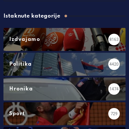
Istaknute kategorije
Izdvajamo
8163
Politika
4420
Hronika
1474
Sport
729