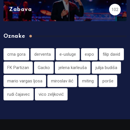
Zabava
102
Oznake
crna gora
derventa
e-usluge
expo
filip david
FK Partizan
Gacko
jelena karleuša
julija budiša
mario vargas ljosa
miroslav ilić
miting
porše
rudi čajavec
vico zeljković