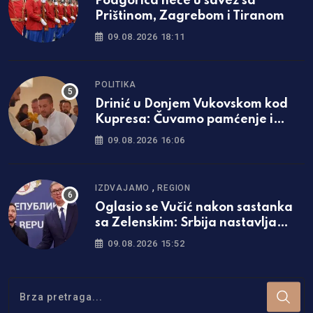
Podgorica neće u savez sa
Prištinom, Zagrebom i Tiranom
09.08.2026 18:11
POLITIKA
Drinić u Donjem Vukovskom kod
Kupresa: Čuvamo pamćenje i
pravo na postojanje /video/
09.08.2026 16:06
,
IZDVAJAMO
REGION
Oglasio se Vučić nakon sastanka
sa Zelenskim: Srbija nastavlja
politiku neutralnosti
09.08.2026 15:52